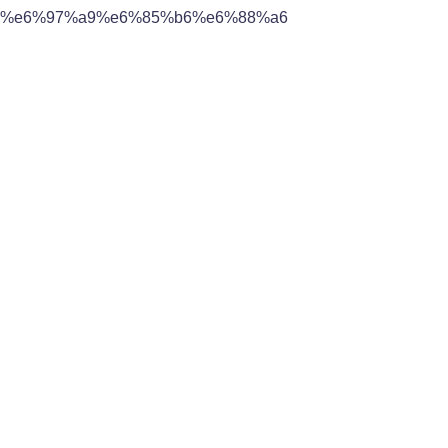
%e6%97%a9%e6%85%b6%e6%88%a6