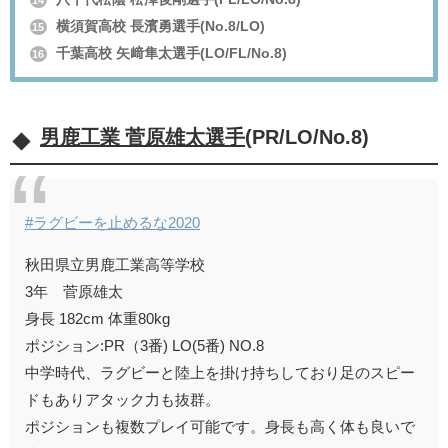
14
横須賀高校 長濱勇選手(No.8/LO)
15
千葉高校 矢﨑隼太選手(LO/FL/No.8)
16
男鹿工業 菅原雄太選手
(PR/LO/No.8)
#ラグビーを止めるな2020
秋田県立男鹿工業高等学校
3年 菅原雄太
身長 182cm 体重80kg
ポジション:PR（3番) LO(5番) NO.8
中学時代、ラグビーと陸上を掛け持ちしており足のスピー
ドもありアタック力も抜群。
ポジションも複数プレイ可能です。身長も高く体も良いで