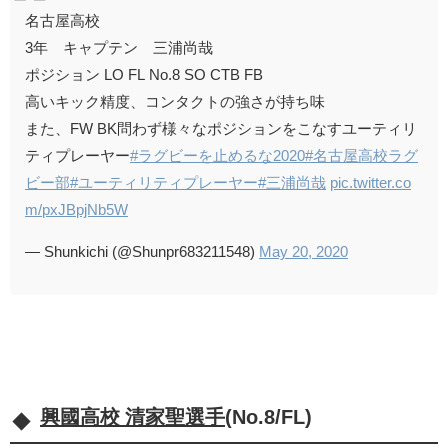
名古屋高校
3年 キャプテン 三浦尚哉
ポジション LO FL No.8 SO CTB FB
高いキック精度、コンタクトの強さが持ち味
また、FW BK問わず様々なポジションをこなすユーティリ
ティプレーヤー
#ラグビーを止めるな2020
#名古屋高校ラグ
ビー部
#ユーティリティプレーヤー
#三浦尚哉
pic.twitter.co
m/pxJBpjNb5W
— Shunkichi (@Shunpr683211548)
May 20, 2020
興國高校 清家聖選手
(No.8/FL)