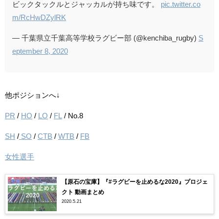
ビックタックルとジャッカルが持ち味です。
pic.twitter.co
m/RcHwDZylRK
— 千葉県立千葉高等学校ラグビー部 (@kenchiba_rugby)
S
eptember 8, 2020
他ポジションへ↓
PR
/
HO
/
LO
/
FL
/ No.8
SH
/
SO
/
CTB
/
WTB
/
FB
女性選手
【原石の宝庫】『#ラグビーを止めるな2020』プロジェ
クト 動画まとめ
2020.5.21