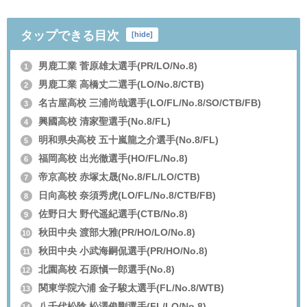
タップできる目次
[
hide
]
男鹿工業 菅原雄太選手(PR/LO/No.8)
1
男鹿工業 高橋丈二選手(LO/No.8/CTB)
2
名古屋高校 三浦尚哉選手(LO/FL/No.8/SO/CTB/FB)
3
興國高校 清家聖選手(No.8/FL)
4
明和県央高校 五十嵐龍之介選手(No.8/FL)
5
福岡高校 出光徹選手(HO/FL/No.8)
6
帝京高校 赤塚太晟(No.8/FL/LO/CTB)
7
日向高校 奈須秀虎(LO/FL/No.8/CTB/FB)
8
佐野日大 野代遥紀選手(CTB/No.8)
9
秋田中央 渡部大雅(PR/HO/LO/No.8)
10
秋田中央 小武海嗣侃選手(PR/HO/No.8)
11
北園高校 石原愼一郎選手(No.8)
12
関東学院六浦 金子駿太選手(FL/No.8/WTB)
13
八千代松陰 松澤俊剛選手(FL/LO/No.8)