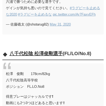
六浦で勝つために必要な選手です。
ゲインが気持ち悪いので見てください。
#ラグビーを止める
な2020
#ラグビーを止めるな
pic.twitter.com/Ar7FaxvEFh
— 佐藤礁太 (@shotarug82)
May 31, 2020
八千代松陰 松澤俊剛選手
(FL/LO/No.8)
松澤 俊剛 178cm/82kg
八千代松陰高等学校
ポジション FL.LO.No8
得意プレーはジャッカルです❗
動画にも2つ3つほどあると思います‼️