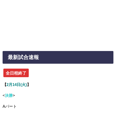
最新試合速報
全日程終了
【
2月14日(火)
】
<
決勝
>
Aパート