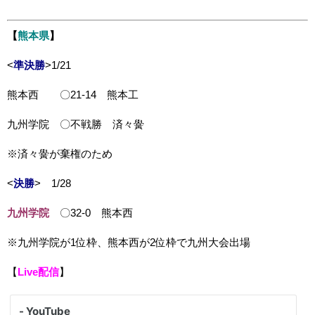
【
熊本県
】
<
準決勝
>1/21
熊本西 〇21-14 熊本工
九州学院 〇不戦勝 済々黌
※済々黌が棄権のため
<
決勝
> 1/28
九州学院
〇32-0 熊本西
※九州学院が1位枠、熊本西が2位枠で九州大会出場
【
Live配信
】