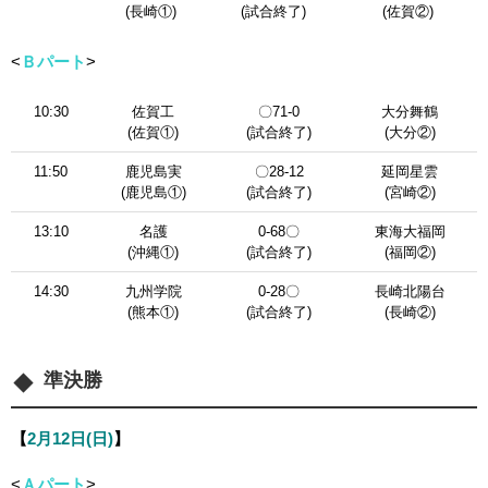
(長崎①)
(試合終了)
(佐賀②)
<
Ｂパート
>
10:30
佐賀工
〇71-0
大分舞鶴
(佐賀①)
(試合終了)
(大分②)
11:50
鹿児島実
〇28-12
延岡星雲
(鹿児島①)
(試合終了)
(宮崎②)
13:10
名護
0-68〇
東海大福岡
(沖縄①)
(試合終了)
(福岡②)
14:30
九州学院
0-28〇
長崎北陽台
(熊本①)
(試合終了)
(長崎②)
準決勝
【
2月12日(日)
】
<
Ａパート
>