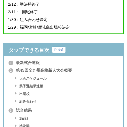
2/12：準決勝終了
2/11：1回戦終了
1/30：組み合わせ決定
1/29：福岡/宮崎/鹿児島出場校決定
タップできる目次
[
hide
]
最新試合速報
1
第45回全九州高校新人大会概要
2
大会スケジュール
県予選結果速報
出場校
組み合わせ
試合結果
3
1回戦
準決勝