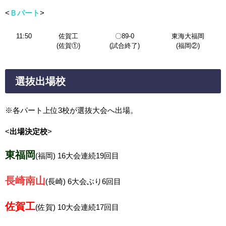
<
Ｂパート
>
11:50
佐賀工
〇89-0
東海大福岡
(佐賀①)
(試合終了)
(福岡②)
選抜出場校
※各パート上位3校が選抜大会へ出場。
<
出場決定校
>
東福岡
(福岡)
16大会連続19回目
長崎南山
(長崎) 6大会ぶり6回目
佐賀工
(佐賀) 10
大会連続17回目