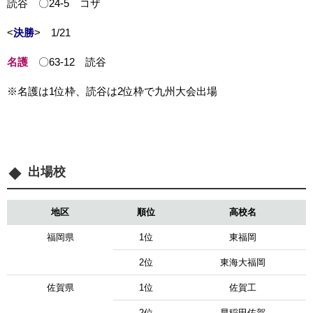
読谷 〇24-5 コザ
<
決勝
> 1/21
名護
〇63-12 読谷
※名護は1位枠、読谷は2位枠で九州大会出場
出場校
地区
順位
高校名
福岡県
1位
東福岡
2位
東海大福岡
佐賀県
1位
佐賀工
2位
早稲田佐賀