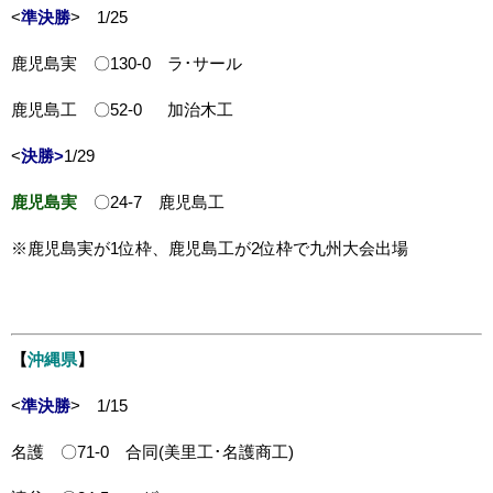
<
準決勝
> 1/25
鹿児島実 〇130-0 ラ･サール
鹿児島工 〇52-0 加治木工
<
決勝>
1/29
鹿児島実
〇24-7 鹿児島工
※鹿児島実が1位枠、鹿児島工が2位枠で九州大会出場
【
沖縄県
】
<
準決勝
> 1/15
名護 〇71-0 合同(美里工･名護商工)