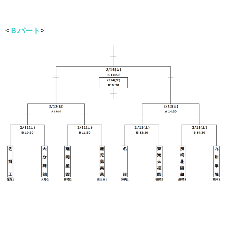
<
Ｂパート
>