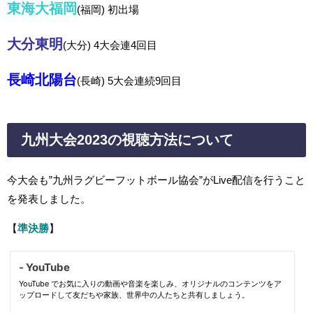
東海大福岡
(福岡) 初出場
大分東明
(大分) 4
大会連4回目
長崎北陽台
(長崎) 5
大会連続9回目
九州大会2023の視聴方法について
今大会も”九州
ラグビーフットボール協会”がLive配信を行うこと
を発表しました。
【
準決勝
】