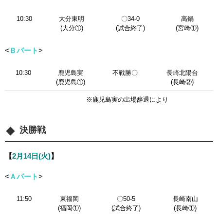
10:30
大分東明
〇34-0
高鍋
(大分①)
(試合終了)
(宮崎①)
<
Ｂパート
>
10:30
鹿児島実
不戦勝〇
長崎北陽台
(鹿児島①)
(長崎②)
※鹿児島実の出場辞退により
決勝戦
【
2月14日(火)
】
<
Ａパート
>
11:50
東福岡
〇50-5
長崎南山
(福岡①)
(試合終了)
(長崎①)