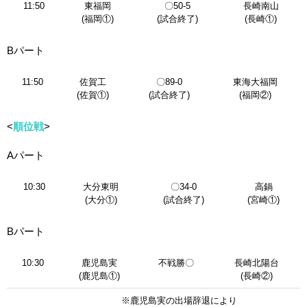
11:50
東福岡
〇50-5
長崎南山
(福岡①)
(試合終了)
(長崎①)
Bパート
11:50
佐賀工
〇89-0
東海大福岡
(佐賀①)
(試合終了)
(福岡②)
<
順位戦
>
Aパート
10:30
大分東明
〇34-0
高鍋
(大分①)
(試合終了)
(宮崎①)
Bパート
10:30
鹿児島実
不戦勝〇
長崎北陽台
(鹿児島①)
(長崎②)
※鹿児島実の出場辞退により