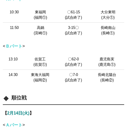
10:30
東福岡
〇61-15
大分東明
(福岡①)
(試合終了)
(大分①)
11:50
高鍋
3-15〇
長崎南山
(宮崎①)
(試合終了)
(長崎①)
<
Ｂパート
>
13:10
佐賀工
〇62-0
鹿児島実
(佐賀①)
(試合終了)
(鹿児島①)
14:30
東海大福岡
〇7-0
長崎北陽台
(福岡②)
(試合終了)
(長崎②)
順位戦
【
2月14日(火)
】
<
Ａパート
>