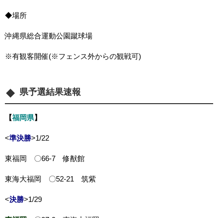
◆場所
沖縄県総合運動公園蹴球場
※有観客開催(※フェンス外からの観戦可)
県予選結果速報
【
福岡県
】
<
準決勝
>1/22
東福岡 〇66-7 修猷館
東海大福岡 〇52-21 筑紫
<
決勝
>1/29