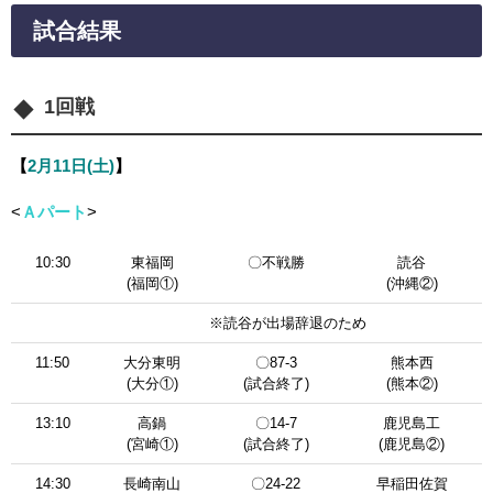
試合結果
1回戦
【
2月11日(土)
】
<
Ａパート
>
10:30
東福岡
〇不戦勝
読谷
(福岡①)
(沖縄②)
※読谷が出場辞退のため
11:50
大分東明
〇87-3
熊本西
(大分①)
(試合終了)
(熊本②)
13:10
高鍋
〇14-7
鹿児島工
(宮崎①)
(試合終了)
(鹿児島②)
14:30
長崎南山
〇24-22
早稲田佐賀