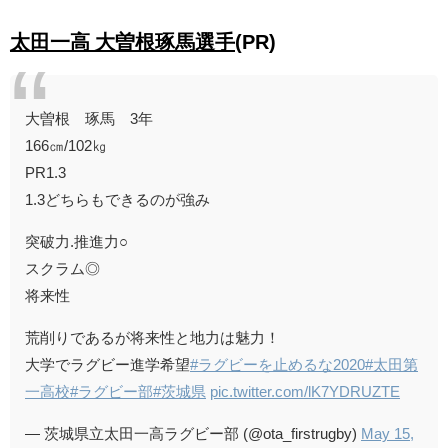
太田一高 大曽根琢馬選手
(PR)
大曽根 琢馬 3年
166㎝/102㎏
PR1.3
1.3どちらもできるのが強み
突破力.推進力○
スクラム◎
将来性
荒削りであるが将来性と地力は魅力！
大学でラグビー進学希望
#ラグビーを止めるな2020
#太田第
一高校
#ラグビー部
#茨城県
pic.twitter.com/lK7YDRUZTE
— 茨城県立太田一高ラグビー部 (@ota_firstrugby)
May 15,