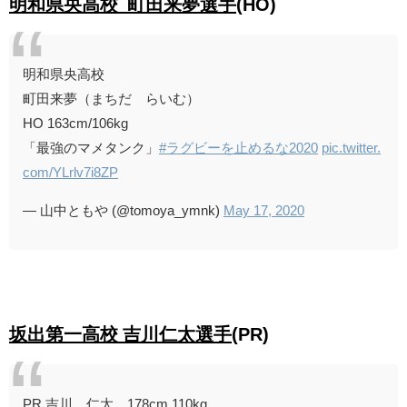
明和県央高校 町田来夢選手
(HO)
明和県央高校
町田来夢（まちだ らいむ）
HO 163cm/106kg
「最強のマメタンク」
#ラグビーを止めるな2020
pic.twitter.
com/YLrlv7i8ZP
— 山中ともや (@tomoya_ymnk)
May 17, 2020
坂出第一高校 吉川仁太選手
(PR)
PR 吉川 仁太 178cm 110kg