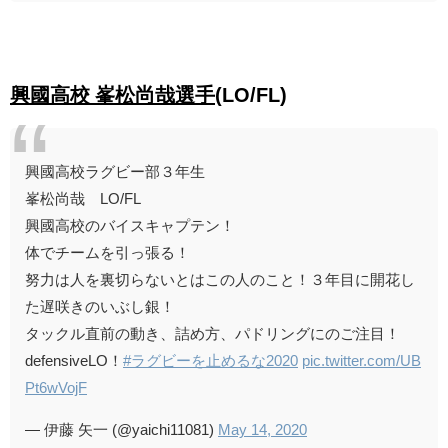
興國高校 峯松尚哉選手
(LO/FL)
興國高校ラグビー部３年生
峯松尚哉 LO/FL
興國高校のバイスキャプテン！
体でチームを引っ張る！
努力は人を裏切らないとはこの人のこと！３年目に開花し
た遅咲きのいぶし銀！
タックル直前の動き、詰め方、パドリングにのご注目！
defensiveLO！
#ラグビーを止めるな2020
pic.twitter.com/UB
Pt6wVojF
— 伊藤 矢一 (@yaichi11081)
May 14, 2020