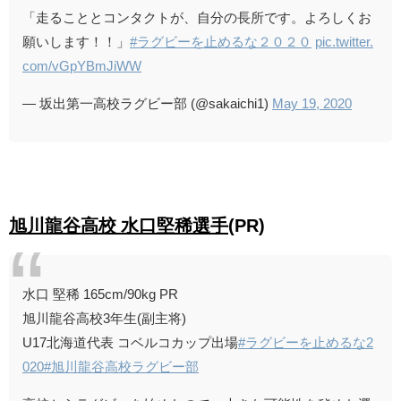
「走ることとコンタクトが、自分の長所です。よろしくお
願いします！！」
#ラグビーを止めるな２０２０
pic.twitter.
com/vGpYBmJiWW
— 坂出第一高校ラグビー部 (@sakaichi1)
May 19, 2020
旭川龍谷高校 水口堅稀選手
(PR)
水口 堅稀 165cm/90kg PR
旭川龍谷高校3年生(副主将)
U17北海道代表 コベルコカップ出場
#ラグビーを止めるな2
020
#旭川龍谷高校ラグビー部