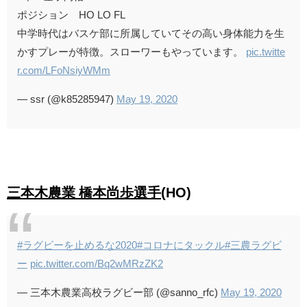
ポジション HO LO FL
中学時代はバスケ部に所属していてその高い身体能力を生
かすプレーが特徴。スローワーもやっています。
pic.twitte
r.com/LFoNsiyWMm
— ssr (@k85285947)
May 19, 2020
三本木農業 橋本尚歩選手
(HO)
#ラグビーを止めるな2020
#コロナにタックル
#三農ラグビ
ー
pic.twitter.com/Bq2wMRzZK2
— 三本木農業高校ラグビー部 (@sanno_rfc)
May 19, 2020