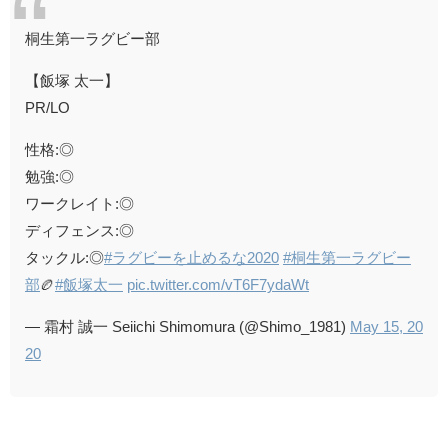
桐生第一ラグビー部
【飯塚 太一】
PR/LO
性格:◎
勉強:◎
ワークレイト:◎
ディフェンス:◎
タックル:◎
#ラグビーを止めるな2020
#桐生第一ラグビー
部
🏉
#飯塚太一
pic.twitter.com/vT6F7ydaWt
— 霜村 誠一 Seiichi Shimomura (@Shimo_1981)
May 15, 20
20