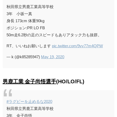
秋田県立男鹿工業高等学校
3年 小坂一真
身長 173cm 体重90kg
ポジション:PR LO FB
50m走6.2秒の足のスピードもありアタック力も抜群。
RT、いいねお願いします
pic.twitter.com/9vv77m4QPW
— k (@k85285947)
May 19, 2020
男鹿工業 金子尚悟選手
(HO/LO/FL)
#ラグビーを止めるな2020
秋田県立男鹿工業高等学校
3年 金子尚悟