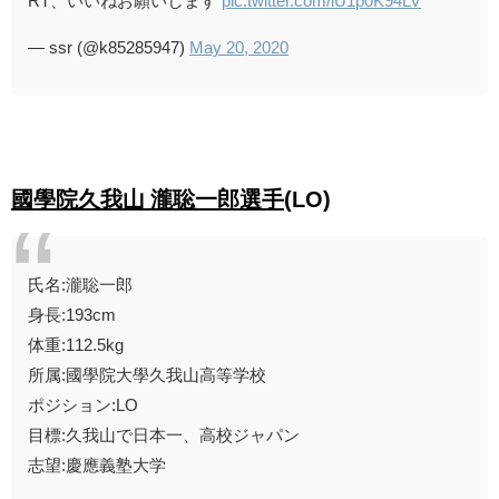
RT、いいねお願いします
pic.twitter.com/lU1p0K94LV
— ssr (@k85285947)
May 20, 2020
國學院久我山 瀧聡一郎選手
(LO)
氏名:瀧聡一郎
身長:193cm
体重:112.5kg
所属:國學院大學久我山高等学校
ポジション:LO
目標:久我山で日本一、高校ジャパン
志望:慶應義塾大学