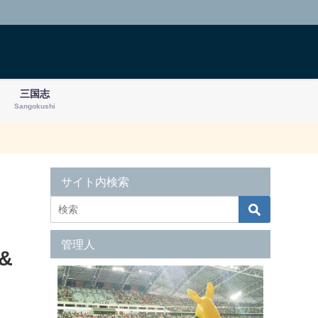
三国志
Sangokushi
サイト内検索
管理人
&