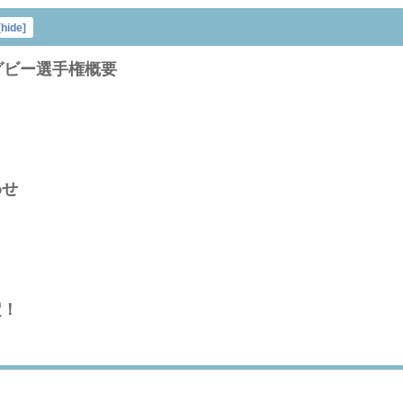
[
hide
]
グビー選手権概要
わせ
定！