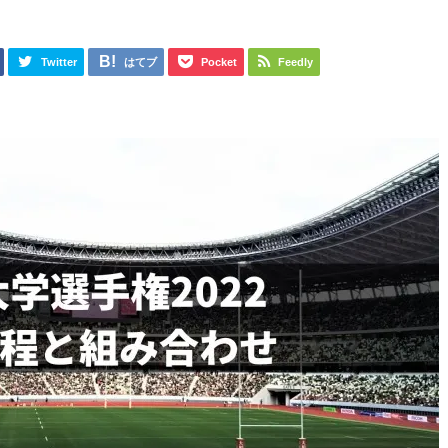
日
Twitter
はてブ
Pocket
Feedly