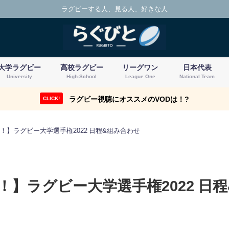
ラグビーする人、見る人、好きな人
大学ラグビー
高校ラグビー
リーグワン
日本代表
University
High-School
League One
National Team
ラグビー視聴にオススメのVODは！?
CLICK!
！】ラグビー大学選手権2022 日程&組み合わせ
】ラグビー大学選手権2022 日程