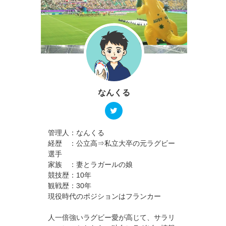
なんくる
管理人：なんくる
経歴 ：公立高⇒私立大卒の元ラグビー
選手
家族 ：妻とラガールの娘
競技歴：10年
観戦歴：30年
現役時代のポジションはフランカー
人一倍強いラグビー愛が高じて、サラリ