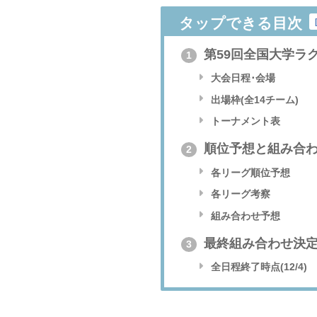
タップできる目次
第59回全国大学ラ
1
大会日程･会場
出場枠(全14チーム)
トーナメント表
順位予想と組み合
2
各リーグ順位予想
各リーグ考察
組み合わせ予想
最終組み合わせ決
3
全日程終了時点(12/4)