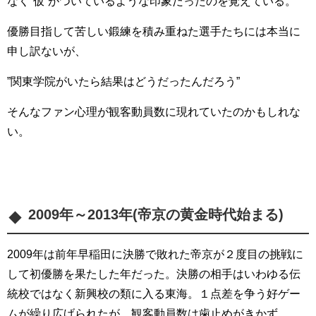
なく”仮”がついているような印象だったのを覚えている。
優勝目指して苦しい鍛練を積み重ねた選手たちには本当に
申し訳ないが、
”関東学院がいたら結果はどうだったんだろう”
そんなファン心理が観客動員数に現れていたのかもしれな
い。
2009年～2013年(帝京の黄金時代始まる)
2009年は前年早稲田に決勝で敗れた帝京が２度目の挑戦に
して初優勝を果たした年だった。決勝の相手はいわゆる伝
統校ではなく新興校の類に入る東海。１点差を争う好ゲー
ムが繰り広げられたが、観客動員数は歯止めがきかず、