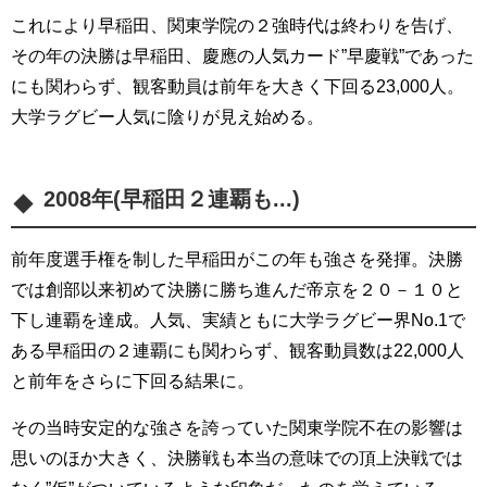
これにより早稲田、関東学院の２強時代は終わりを告げ、
その年の決勝は早稲田、慶應の人気カード”早慶戦”であった
にも関わらず、観客動員は前年を大きく下回る23,000人。
大学ラグビー人気に陰りが見え始める。
2008年(早稲田２連覇も...)
前年度選手権を制した早稲田がこの年も強さを発揮。決勝
では創部以来初めて決勝に勝ち進んだ帝京を２０－１０と
下し連覇を達成。人気、実績ともに大学ラグビー界No.1で
ある早稲田の２連覇にも関わらず、観客動員数は22,000人
と前年をさらに下回る結果に。
その当時安定的な強さを誇っていた関東学院不在の影響は
思いのほか大きく、決勝戦も本当の意味での頂上決戦では