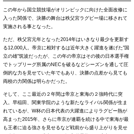
この年から国立競技場がオリンピックに向けた全面改修に
入った関係で、決勝の舞台は秩父宮ラグビー場に移されて
実施される事となった。
ただ、秩父宮元年となった2014年はいきなり最少を更新す
る12,000人。帝京に相対するは近年大きく躍進を遂げた”国
立の雄”筑波だったが、この年の帝京はその後の日本選手権
でトップリーグ所属のNECを破るなどシーズンを通して圧
倒的な力を見せていた年でもあり、決勝の点差から見ても
両校の力関係は明らかだった。
そして、ここ最近の２年間は帝京と東海の２強時代に突
入。早稲田、関東学院のような新たなライバル関係が生ま
れているが、W杯の日本代表の大躍進によりラグビー熱が
高まった2015年、さらに帝京が連覇を続ける中で東海が最
も王者に迫る強さを見せるなど戦前から盛り上がりを見せ