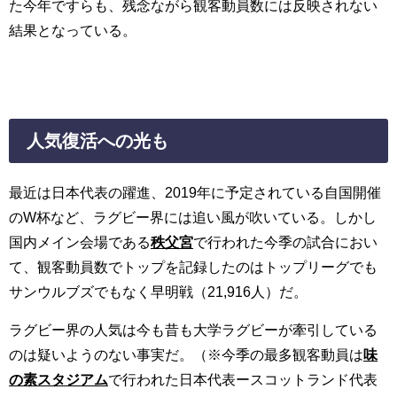
た今年ですらも、残念ながら観客動員数には反映されない
結果となっている。
人気復活への光も
最近は日本代表の躍進、2019年に予定されている自国開催
のW杯など、ラグビー界には追い風が吹いている。しかし
国内メイン会場である
秩父宮
で行われた今季の試合におい
て、観客動員数でトップを記録したのはトップリーグでも
サンウルブズでもなく早明戦（21,916人）だ。
ラグビー界の人気は今も昔も大学ラグビーが牽引している
のは疑いようのない事実だ。（※今季の最多観客動員は
味
の素スタジアム
で行われた日本代表ースコットランド代表