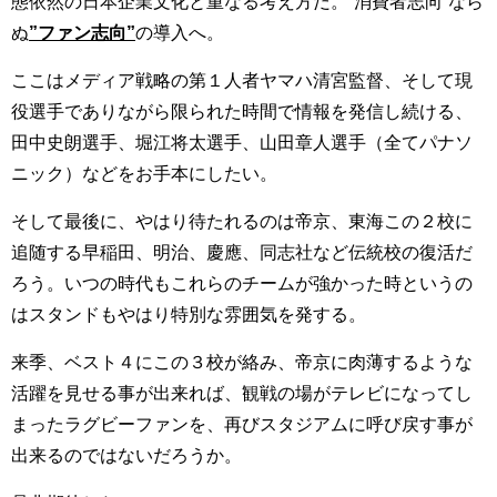
態依然の日本企業文化と重なる考え方だ。”消費者志向”なら
ぬ
”ファン志向”
の導入へ。
ここはメディア戦略の第１人者ヤマハ清宮監督、そして現
役選手でありながら限られた時間で情報を発信し続ける、
田中史朗選手、堀江将太選手、山田章人選手（全てパナソ
ニック）などをお手本にしたい。
そして最後に、やはり待たれるのは帝京、東海この２校に
追随する早稲田、明治、慶應、同志社など伝統校の復活だ
ろう。いつの時代もこれらのチームが強かった時というの
はスタンドもやはり特別な雰囲気を発する。
来季、ベスト４にこの３校が絡み、帝京に肉薄するような
活躍を見せる事が出来れば、観戦の場がテレビになってし
まったラグビーファンを、再びスタジアムに呼び戻す事が
出来るのではないだろうか。