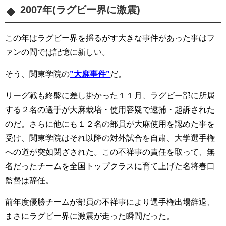
2007年(ラグビー界に激震)
この年はラグビー界を揺るがす大きな事件があった事はフ
ァンの間では記憶に新しい。
そう、関東学院の
”大麻事件”
だ。
リーグ戦も終盤に差し掛かった１１月、ラグビー部に所属
する２名の選手が大麻栽培・使用容疑で逮捕・起訴された
のだ。さらに他にも１２名の部員が大麻使用を認めた事を
受け、関東学院はそれ以降の対外試合を自粛、大学選手権
への道が突如閉ざされた。この不祥事の責任を取って、無
名だったチームを全国トップクラスに育て上げた名将春口
監督は辞任。
前年度優勝チームが部員の不祥事により選手権出場辞退、
まさにラグビー界に激震が走った瞬間だった。