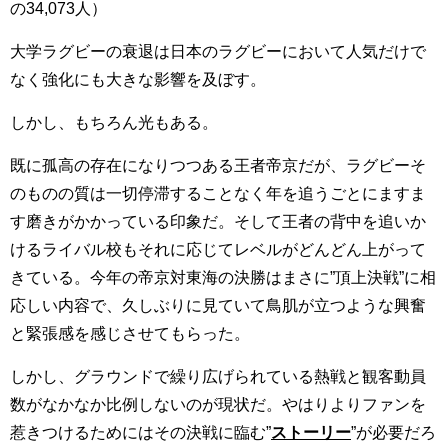
の34,073人）
大学ラグビーの衰退は日本のラグビーにおいて人気だけで
なく強化にも大きな影響を及ぼす。
しかし、もちろん光もある。
既に孤高の存在になりつつある王者帝京だが、ラグビーそ
のものの質は一切停滞することなく年を追うごとにますま
す磨きがかかっている印象だ。そして王者の背中を追いか
けるライバル校もそれに応じてレベルがどんどん上がって
きている。今年の帝京対東海の決勝はまさに”頂上決戦”に相
応しい内容で、久しぶりに見ていて鳥肌が立つような興奮
と緊張感を感じさせてもらった。
しかし、グラウンドで繰り広げられている熱戦と観客動員
数がなかなか比例しないのが現状だ。やはりよりファンを
惹きつけるためにはその決戦に臨む”
ストーリー
”が必要だろ