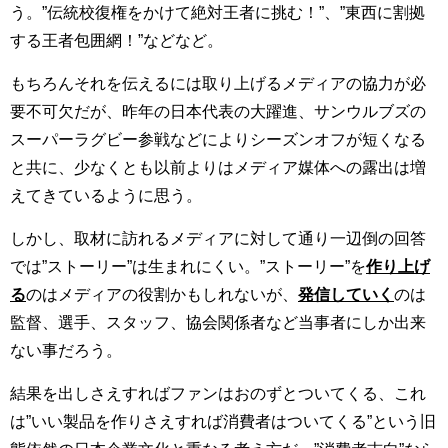
う。”伝統校復権をかけて絶対王者に挑む！”、”東西に割拠
する王者包囲網！”などなど。
もちろんそれを伝えるには取り上げるメディアの協力が必
要不可欠だが、昨年の日本代表の大躍進、サンウルブズの
スーパーラグビー参戦などによりシーズンオフが短くなる
と共に、少なくとも以前よりはメディア媒体への露出は増
えてきているように思う。
しかし、取材に訪れるメディアに対して通り一辺倒の回答
では”ストーリー”は生まれにくい。”ストーリー”を
作り上げ
る
のはメディアの役割かもしれないが、
発信していく
のは
監督、選手、スタッフ、協会関係者など当事者にしか出来
ない事だろう。
結果を出しさえすればファンはおのずとついてくる、これ
は”いい製品を作りさえすれば消費者はついてくる”という旧