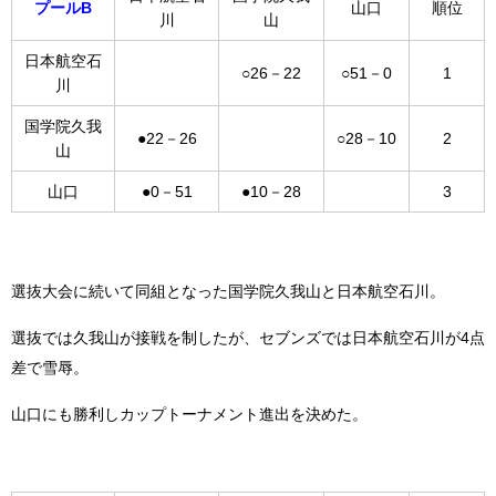
プールB
山口
順位
川
山
日本航空石
○26－22
○51－0
1
川
国学院久我
●22－26
○28－10
2
山
山口
●0－51
●10－28
3
選抜大会に続いて同組となった国学院久我山と日本航空石川。
選抜では久我山が接戦を制したが、セブンズでは日本航空石川が4点
差で雪辱。
山口にも勝利しカップトーナメント進出を決めた。