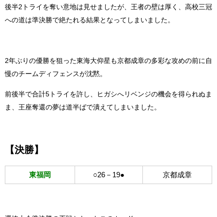
後半2トライを奪い意地は見せましたが、王者の壁は厚く、高校三冠
への道は準決勝で絶たれる結果となってしまいました。
2年ぶりの優勝を狙った東海大仰星も京都成章の多彩な攻めの前に自
慢のチームディフェンスが沈黙。
前後半で合計5トライを許し、ヒガシへリベンジの機会を得られぬま
ま、王座奪還の夢は道半ばで潰えてしまいました。
【決勝】
東福岡
○26－19●
京都成章