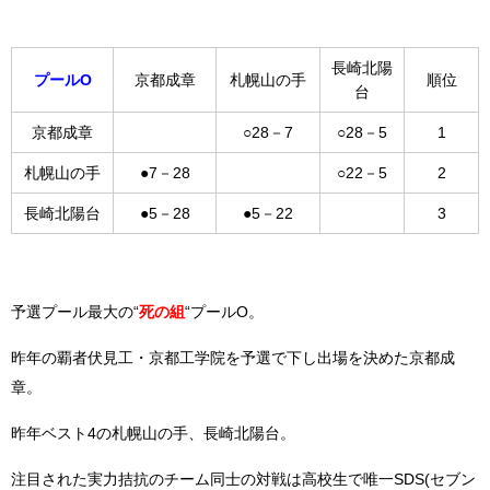
長崎北陽
プールO
京都成章
札幌山の手
順位
台
京都成章
○28－7
○28－5
1
札幌山の手
●7－28
○22－5
2
長崎北陽台
●5－28
●5－22
3
予選プール最大の“
死の組
“プールO。
昨年の覇者伏見工・京都工学院を予選で下し出場を決めた京都成
章。
昨年ベスト4の札幌山の手、長崎北陽台。
注目された実力拮抗のチーム同士の対戦は高校生で唯一SDS(セブン