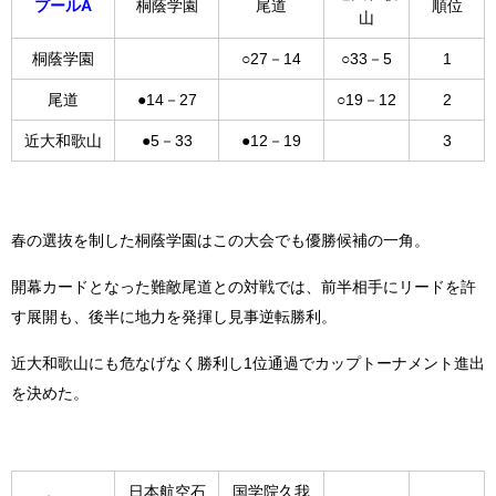
プールA
桐蔭学園
尾道
順位
山
桐蔭学園
○27－14
○33－5
1
尾道
●14－27
○19－12
2
近大和歌山
●5－33
●12－19
3
春の選抜を制した桐蔭学園はこの大会でも優勝候補の一角。
開幕カードとなった難敵尾道との対戦では、前半相手にリードを許
す展開も、後半に地力を発揮し見事逆転勝利。
近大和歌山にも危なげなく勝利し1位通過でカップトーナメント進出
を決めた。
日本航空石
国学院久我