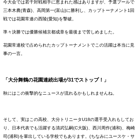
今大会では若干対戦相手に恵まれた感はありますが、予選プールで
三本木農(青森)、高岡第一(富山)に勝利し、カップトーナメント1回
戦では花園常連の西陵(愛知)を撃破。
準々決勝では優勝候補京都成章を最後まで苦しめました。
花園常連校で占められたカップトーナメントでこの活躍は本当に見
事の一言。
「大分舞鶴の花園連続出場が31でストップ！」
秋にはこの衝撃的なニュースが流れるかもしれませんね。
そして、実はこの高校、大分トリニータU18の選手受入れもしてお
り、日本代表でも活躍する清武弘嗣(C大阪)、西川周作(浦和)、梅崎
司(浦和)を輩出している学校でもあります。(ちなみにユースケ・サ