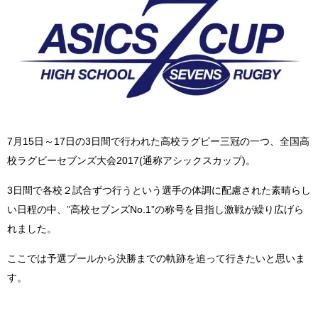
7月15日～17日の3日間で行われた高校ラグビー三冠の一つ、全国高
校ラグビーセブンズ大会2017(通称アシックスカップ)。
3日間で各校２試合ずつ行うという選手の体調に配慮された素晴らし
い日程の中、”高校セブンズNo.1”の称号を目指し激戦が繰り広げら
れました。
ここでは予選プールから決勝までの軌跡を追って行きたいと思いま
す。