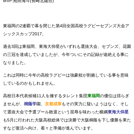
MVP:苑田海斗(長崎北陽台)
東福岡の2連覇で幕を閉じた第4回全国高校ラグビーセブンズ大会ア
シックスカップ2017。
過去3回は東福岡、東海大仰星がいずれも選抜大会、セブンズ、花園
の三冠を達成していましたが、今年ついにその記録が途絶える事に
なりました。
これは同時に今年の高校ラグビーは強豪校が割拠している事を意味
しているのかもしれません。
高校日本代表候補11人を擁するタレント集団
東福岡
の優位は揺らぎ
ませんが、
桐蔭学
園、
京都成章
もその実力に疑いようはなく、そし
て選抜大会で予選プール敗退という屈辱を味わった横綱
東海大仰星
も5月に行われた大阪高校総体では決勝で大阪桐蔭を下し優勝を果た
すなど復活へ向け、着々と準備が進んでいます。