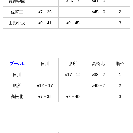
報徳学園
○26－7
○41－0
1
佐賀工
●7－26
○45－0
2
山形中央
●0－41
●0－45
3
プールL
日川
膳所
高松北
順位
日川
○17－12
○38－7
1
膳所
●12－17
○40－7
2
高松北
●7－38
●7－40
3