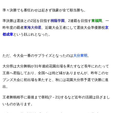
準々決勝でも番狂わせは起きず強豪が全て順当勝ち。
準決勝は選抜との2冠を目指す
桐蔭学園
、2連覇を目指す
東福岡
、一
昨年度の覇者
東海大仰星
、近畿大会王者にして選抜大会準優勝校
京
都成章
という顔ぶれとなった。
ただ、今大会一番のサプライズとなったのは
大分東明
。
大分県は大分舞鶴が31年連続花園出場を果たすなど長年にわたって
王座へ君臨しており、
全国へは殆ど縁がありませんが、昨年このセ
ブンズ大会に初出場を果たすと、秋には花園大分県予選で決勝に進
出。
王者舞鶴相手に最後まで善戦(7－21)するなど近年の活躍は目ざまし
いものがあります。