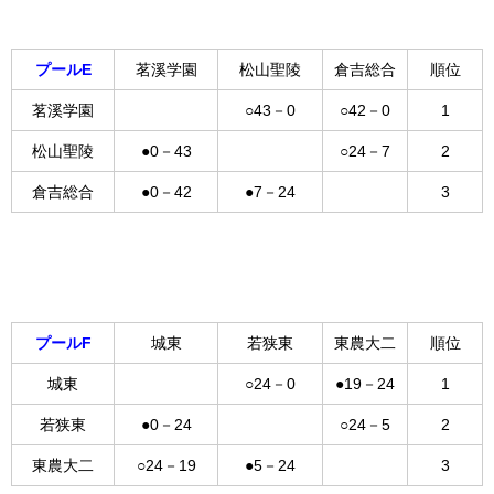
プールE
茗溪学園
松山聖陵
倉吉総合
順位
茗溪学園
○43－0
○42－0
1
松山聖陵
●0－43
○24－7
2
倉吉総合
●0－42
●7－24
3
プールF
城東
若狭東
東農大二
順位
城東
○24－0
●19－24
1
若狭東
●0－24
○24－5
2
東農大二
○24－19
●5－24
3