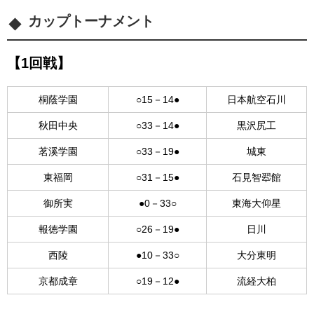
カップトーナメント
【1回戦】
桐蔭学園
○15－14●
日本航空石川
秋田中央
○33－14●
黒沢尻工
茗溪学園
○33－19●
城東
東福岡
○31－15●
石見智翆館
御所実
●0－33○
東海大仰星
報徳学園
○26－19●
日川
西陵
●10－33○
大分東明
京都成章
○19－12●
流経大柏