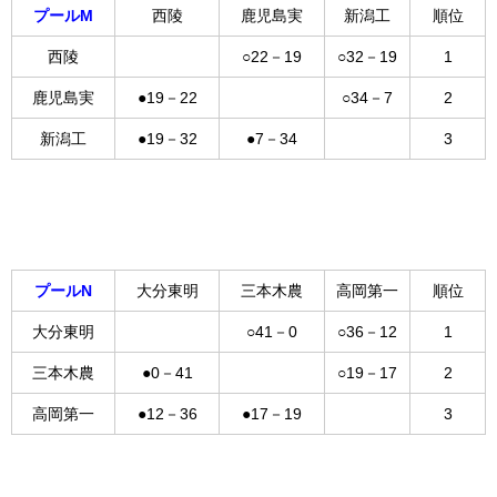
プールM
西陵
鹿児島実
新潟工
順位
西陵
○22－19
○32－19
1
鹿児島実
●19－22
○34－7
2
新潟工
●19－32
●7－34
3
プールN
大分東明
三本木農
高岡第一
順位
大分東明
○41－0
○36－12
1
三本木農
●0－41
○19－17
2
高岡第一
●12－36
●17－19
3