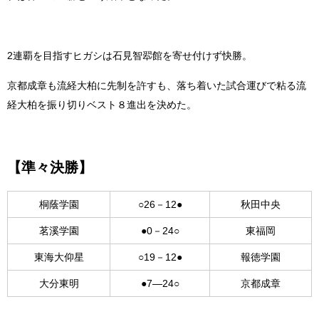
2連覇を目指すヒガシは石見智翆館を寄せ付けず快勝。
京都成章も流経大柏に先制を許すも、落ち着いた試合運びで粘る流
経大柏を振り切りベスト８進出を決めた。
【準々決勝】
桐蔭学園
○26－12●
秋田中央
茗溪学園
●0－24○
東福岡
東海大仰星
○19－12●
報徳学園
大分東明
●7―24○
京都成章