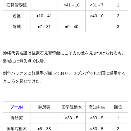
石見智翆館
○41－10
○31－7
1
名護
●10－41
○40－0
2
磐城
●7－31
●0－40
3
沖縄代表名護は強豪石見智翆館にこそ力の差を見せつけられるも、
磐城には無失点で快勝。
例年バックスに好選手が揃っており、セブンズでも全国に通用する
ところを見せつけた。
プールI
御所実
国学院栃木
高知中央
順位
御所実
○33－5
○33－5
1
国学院栃木
●5－33
○33－5
2