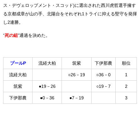
ス・デヴェロップメント・スコッド)に選出された西川虎哲選手擁す
る京都成章が山の手、北陽台をそれぞれ1トライに抑える堅守を発揮
し2連勝。
“
死の組
”通過を決めた。
プールP
流経大柏
筑紫
下伊那農
順位
流経大柏
○26－19
○36－0
1
筑紫
●19－26
○19－7
2
下伊那農
●0－36
●7－19
3