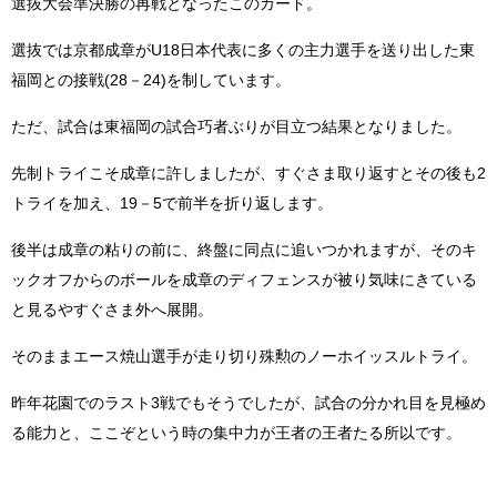
選抜大会準決勝の再戦となったこのカード。
選抜では京都成章がU18日本代表に多くの主力選手を送り出した東
福岡との接戦(28－24)を制しています。
ただ、試合は東福岡の試合巧者ぶりが目立つ結果となりました。
先制トライこそ成章に許しましたが、すぐさま取り返すとその後も2
トライを加え、19－5で前半を折り返します。
後半は成章の粘りの前に、終盤に同点に追いつかれますが、そのキ
ックオフからのボールを成章のディフェンスが被り気味にきている
と見るやすぐさま外へ展開。
そのままエース焼山選手が走り切り殊勲のノーホイッスルトライ。
昨年花園でのラスト3戦でもそうでしたが、試合の分かれ目を見極め
る能力と、ここぞという時の集中力が王者の王者たる所以です。