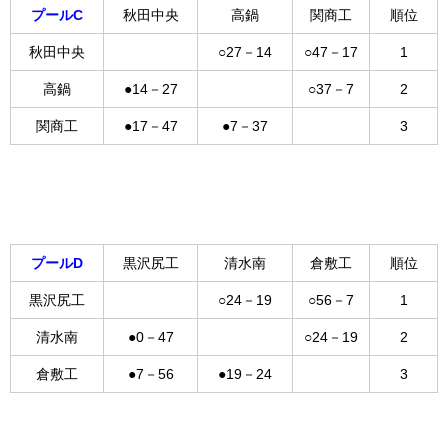
プールC
秋田中央
高鍋
関商工
順位
秋田中央
○27－14
○47－17
1
高鍋
●14－27
○37－7
2
関商工
●17－47
●7－37
3
プールD
黒沢尻工
清水南
倉敷工
順位
黒沢尻工
○24－19
○56－7
1
清水南
●0－47
○24－19
2
倉敷工
●7－56
●19－24
3