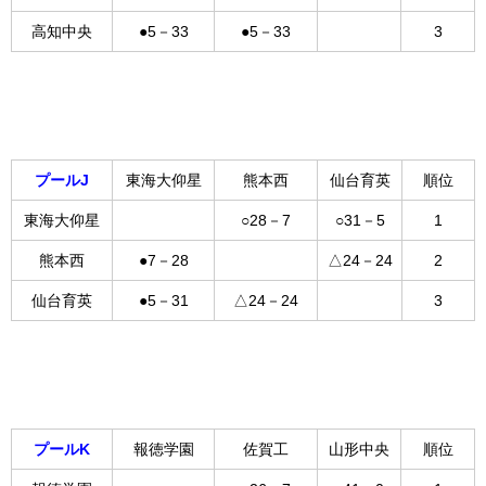
高知中央
●5－33
●5－33
3
プールJ
東海大仰星
熊本西
仙台育英
順位
東海大仰星
○28－7
○31－5
1
熊本西
●7－28
△24－24
2
仙台育英
●5－31
△24－24
3
プールK
報徳学園
佐賀工
山形中央
順位