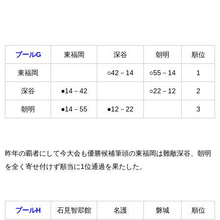
プールG
東福岡
深谷
朝明
順位
東福岡
○42－14
○55－14
1
深谷
●14－42
○22－12
2
朝明
●14－55
●12－22
3
昨年の覇者にして今大会も優勝候補筆頭の東福岡は難敵深谷、朝明
を全く寄せ付けず順当に1位通過を果たした。
プールH
石見智翆館
名護
磐城
順位