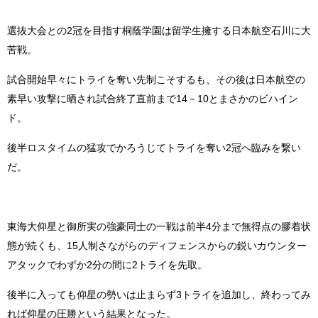
選抜大会との2冠を目指す桐蔭学園は留学生擁する日本航空石川に大
苦戦。
試合開始早々にトライを奪い先制こそするも、その後は日本航空の
素早い攻撃に晒され試合終了直前まで14－10とまさかのビハイン
ド。
後半ロスタイムの猛攻でかろうじてトライを奪い2冠へ臨みを繋い
だ。
東海大仰星と御所実の強豪同士の一戦は前半4分まで無得点の膠着状
態が続くも、15人制さながらのディフェンスからの鋭いカウンター
アタックでわずか2分の間に2トライを先取。
後半に入っても仰星の勢いは止まらず3トライを追加し、終わってみ
れば仰星の圧勝という結果となった。