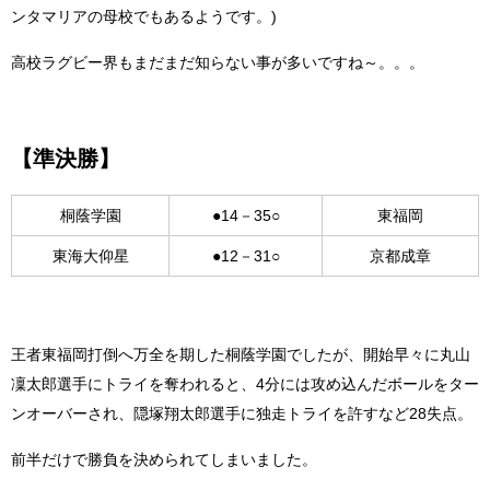
ンタマリアの母校でもあるようです。)
高校ラグビー界もまだまだ知らない事が多いですね～。。。
【準決勝】
桐蔭学園
●14－35○
東福岡
東海大仰星
●12－31○
京都成章
王者東福岡打倒へ万全を期した桐蔭学園でしたが、開始早々に丸山
凜太郎選手にトライを奪われると、4分には攻め込んだボールをター
ンオーバーされ、隠塚翔太郎選手に独走トライを許すなど28失点。
前半だけで勝負を決められてしまいました。