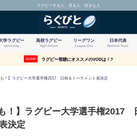
ラグビーする人、見る人、好きな人
大学ラグビー
高校ラグビー
リーグワン
日本代表
University
High-School
League One
National Team
ラグビー視聴にオススメのVODは！?
CLICK!
も！】ラグビー大学選手権2017 日程＆トーナメント表決定
も！】ラグビー大学選手権2017 
表決定