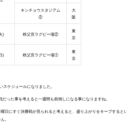
キンチョウスタジアム
大
②
阪
東
火)
秩父宮ラグビー場②
京
東
日)
秩父宮ラグビー場①
京
しいスケジュールになりました。
決勝戦だった事を考えると一週間も前倒しになる事になりますね。
日曜日にすぐ決勝戦が見られると考えると、盛り上がりをキープすると
せん。