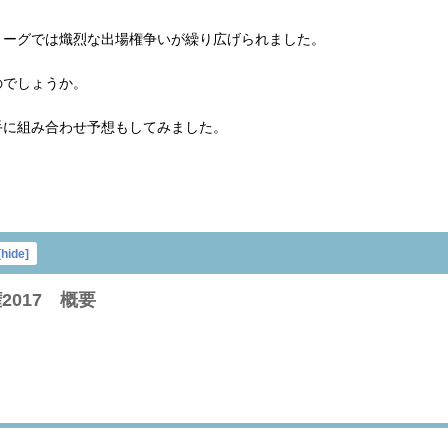
リーグでは熾烈な出場権争いが繰り広げられました。
のでしょうか。
手に組み合わせ予想もしてみました。
[
hide
]
017 概要