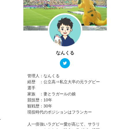
なんくる
管理人：なんくる
経歴 ：公立高⇒私立大卒の元ラグビー
選手
家族 ：妻とラガールの娘
競技歴：10年
観戦歴：30年
現役時代のポジションはフランカー
ー
人一倍強いラグビー愛が高じて、サラリ