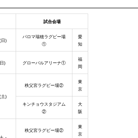
試合会場
パロマ瑞穂ラグビー場
愛
(日)
①
知
福
日)
グローバルアリーナ①
岡
東
秩父宮ラグビー場②
京
(土)
キンチョウスタジアム
大
②
阪
東
秩父宮ラグビー場②
京
(土・