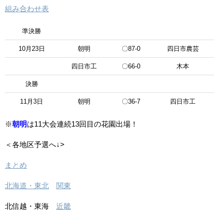
組み合わせ表
準決勝
10月23日
朝明
〇87-0
四日市農芸
四日市工
〇66-0
木本
決勝
11月3日
朝明
〇36-7
四日市工
※
朝明
は11大会連続13回目の花園出場！
＜各地区予選へ↓>
まとめ
北海道・東北
関東
北信越・東海
近畿