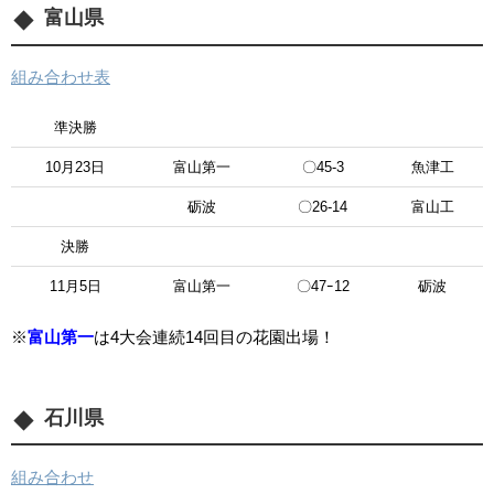
富山県
組み合わせ表
準決勝
10月23日
富山第一
〇45-3
魚津工
砺波
〇26-14
富山工
決勝
11月5日
富山第一
〇47ｰ12
砺波
※
富山第一
は4大会連続14回目の花園出場！
石川県
組み合わせ