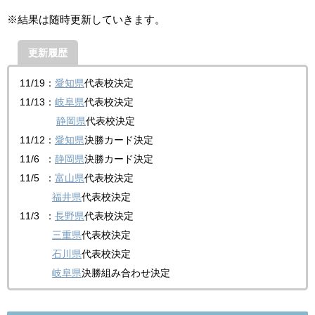
※結果は随時更新していきます。
更新履歴
11/19：
愛知県
代表校決定
11/13：
岐阜県
代表校決定
静岡県
代表校決定
11/12：
愛知県
決勝カード決定
11/6 ：
静岡県
決勝カード決定
11/5 ：
富山県
代表校決定
福井県
代表校決定
11/3 ：
長野県
代表校決定
三重県
代表校決定
石川県
代表校決定
岐阜県
決勝組み合わせ決定