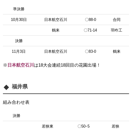
準決勝
10月30日
日本航空石川
〇88-0
合同
鶴来
〇71-14
羽咋工
決勝
11月3日
日本航空石川
〇83-0
鶴来
※
日本航空石川
は
18大会連続18回目の花園出場！
福井県
組み合わせ表
決勝
若狭東
〇50ｰ5
若狭