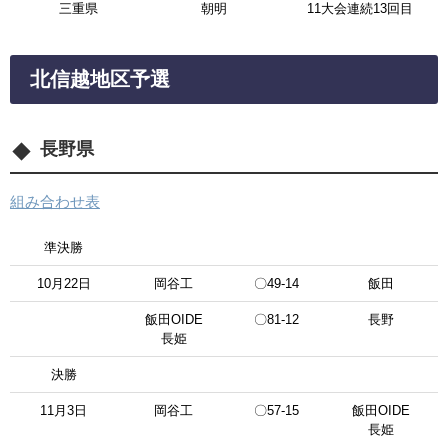
三重県
朝明
11大会連続13回目
北信越地区予選
長野県
組み合わせ表
準決勝
10月22日
岡谷工
〇49-14
飯田
飯田OIDE
〇81-12
長野
長姫
決勝
11月3日
岡谷工
〇57-15
飯田OIDE
長姫