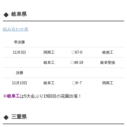
岐阜県
組み合わせ表
準決勝
11月3日
関商工
〇67-0
岐南工
岐阜工
〇48-19
岐阜聖徳
決勝
11月13日
岐阜工
〇8ｰ7
関商工
※
岐阜工
は
5大会ぶり19回目の花園出場！
三重県