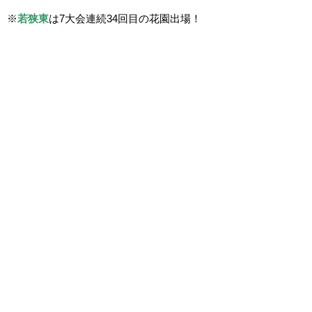
※
若狭東
は7大会
連続34回目の花園出場！