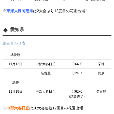
※
東海大静岡翔洋
は2大会ぶり12度目の花園出場！
愛知県
組み合わせ表
準決勝
11月12日
中部大春日丘
〇64ｰ0
栄徳
名古屋
〇24ｰ7
同朋
決勝
11月19日
中部大春日丘
〇62ｰ0
名古屋
(試合終了)
※
中部大春日丘
は10大会連続12回目の花園出場！