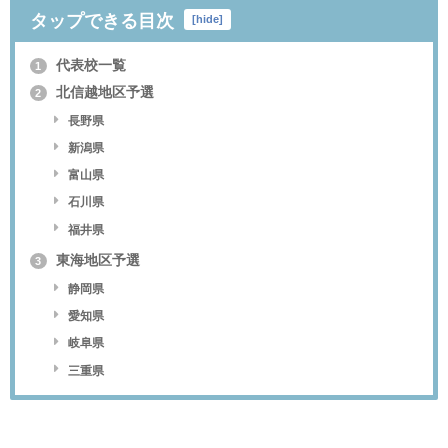
タップできる目次
[
hide
]
代表校一覧
1
北信越地区予選
2
長野県
新潟県
富山県
石川県
福井県
東海地区予選
3
静岡県
愛知県
岐阜県
三重県