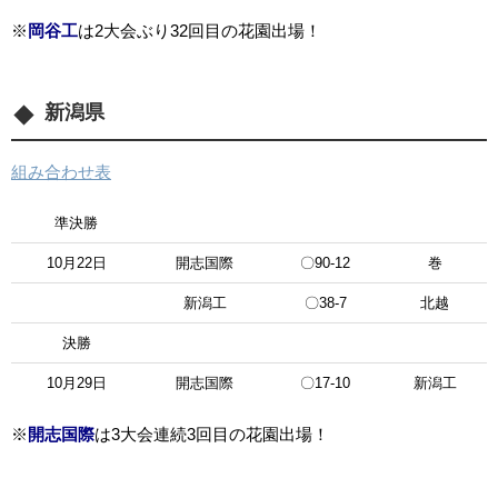
※
岡谷工
は2大会ぶり32回目の花園出場！
新潟県
組み合わせ表
準決勝
10月22日
開志国際
〇90-12
巻
新潟工
〇38-7
北越
決勝
10月29日
開志国際
〇17-10
新潟工
※
開志国際
は3大会連続3回目の花園出場！