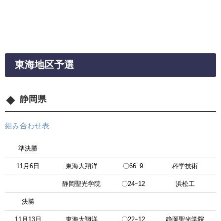
東海地区予選
静岡県
組み合わせ表
準決勝
11月6日
東海大翔洋
〇66ｰ9
科学技術
静岡聖光学院
〇24ｰ12
浜松工
決勝
11月13日
東海大翔洋
〇22ｰ12
静岡聖光学院