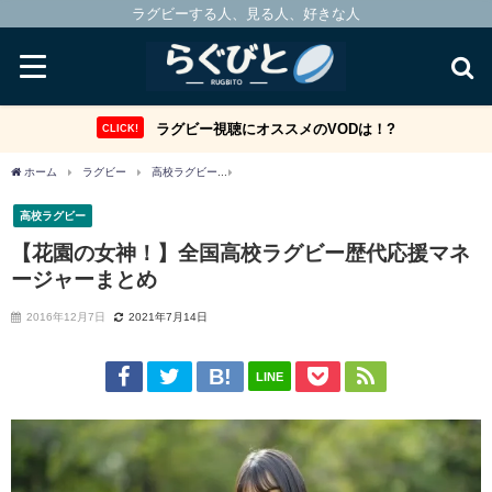
ラグビーする人、見る人、好きな人
ラグビー視聴にオススメのVODは！?
CLICK!
ホーム
ラグビー
高校ラグビー
【花園の女神！】全国高校ラグビー歴代応援マネ
高校ラグビー
【花園の女神！】全国高校ラグビー歴代応援マネ
ージャーまとめ
2016年12月7日
2021年7月14日
LINE