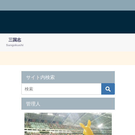
三国志
Sangokushi
サイト内検索
管理人
①