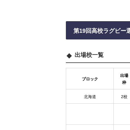
第19回高校ラグビー
出場校一覧
出場
ブロック
枠
北海道
2校