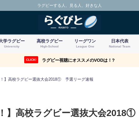
ラグビーする人、見る人、好きな人
大学ラグビー
高校ラグビー
リーグワン
日本代表
University
High-School
League One
National Team
ラグビー視聴にオススメのVODは！?
CLICK!
！】高校ラグビー選抜大会2018① 予選リーグ速報
！】高校ラグビー選抜大会2018