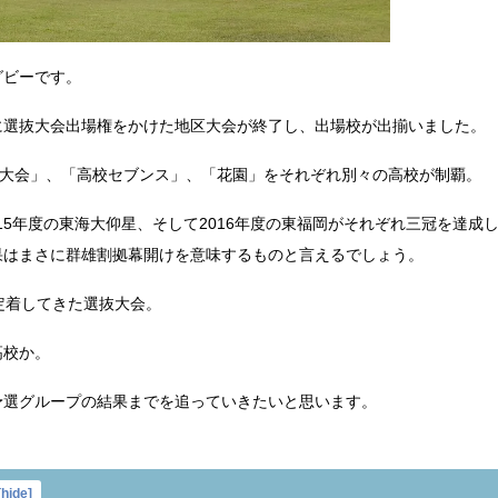
グビーです。
に選抜大会出場権をかけた地区大会が終了し、出場校が出揃いました。
抜大会」、「高校セブンス」、「花園」をそれぞれ別々の高校が制覇。
015年度の東海大仰星、そして2016年度の東福岡がそれぞれ三冠を達成
果はまさに群雄割拠幕開けを意味するものと言えるでしょう。
定着してきた選抜大会。
高校か。
予選グループの結果までを追っていきたいと思います。
[
hide
]