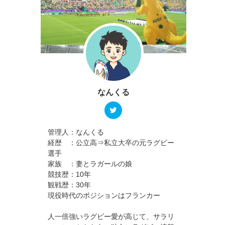
なんくる
管理人：なんくる
経歴 ：公立高⇒私立大卒の元ラグビー
選手
家族 ：妻とラガールの娘
競技歴：10年
観戦歴：30年
現役時代のポジションはフランカー
人一倍強いラグビー愛が高じて、サラリ