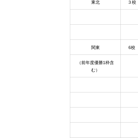
東北
３校
関東
6校
（前年度優勝1枠含
む）