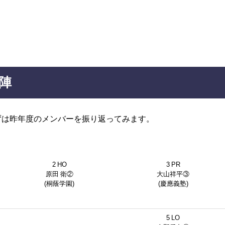
布陣
ずは昨年度のメンバーを振り返ってみます。
2 HO
3 PR
原田 衛②
大山祥平③
(桐蔭学園)
(慶應義塾)
5 LO