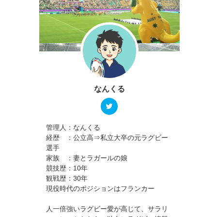
なんくる
管理人：なんくる
経歴 ：公立高⇒私立大卒の元ラグビー
選手
家族 ：妻とラガールの娘
競技歴：10年
観戦歴：30年
現役時代のポジションはフランカー
人一倍強いラグビー愛が高じて、サラリ