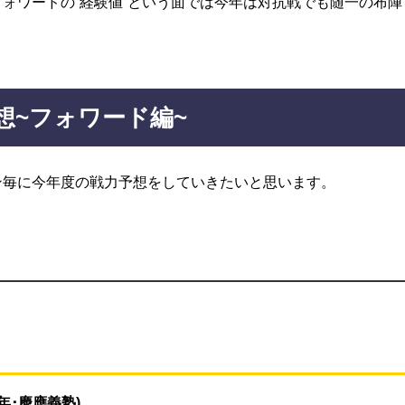
ォワードの”経験値”という面では今年は対抗戦でも随一の布陣
予想~フォワード編~
ン毎に今年度の戦力予想をしていきたいと思います。
年･慶應義塾)