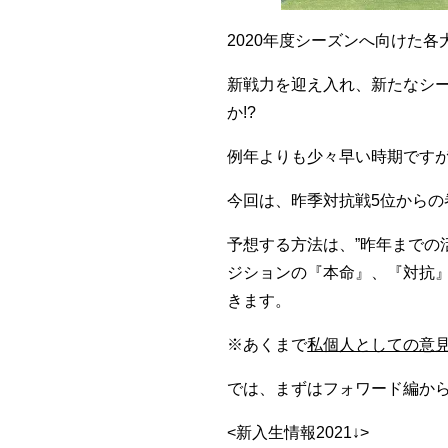
2020年度シーズンへ向けた
新戦力を迎え入れ、新たなシ
か!?
例年よりも少々早い時期です
今回は、昨季対抗戦5位からの
予想する方法は、”昨年までの活
ジションの『本命』、『対抗』
きます。
※あくまで
私個人としての意
では、まずはフォワード編か
<新入生情報2021↓>