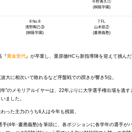
今野勇久①
(桐蔭学園)
8 No.8
7 FL
濱野剛己③
山本凱②
(桐蔭学園)
(慶應義塾)
高『
黄金世代
』が卒業し、栗原徹HCら新指導陣を迎えて挑んだ
筑波大に相次いで敗れるなど序盤戦での躓きが響き5位。
0周年”のメモリアルイヤーは、22年ぶりに大学選手権出場を逃す
まいました。
味わった主力のうち6人は今年も残留。
選手(4年･慶應義塾)を筆頭に、各ポジションに各学年の選手が