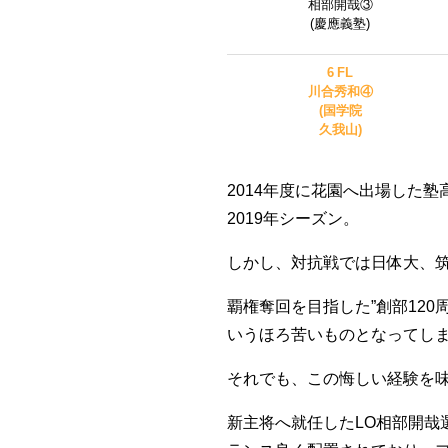
相部開哉③
(慶應義塾)
6 FL
川合秀和④
(国学院
久我山)
2014年度に花園へ出場した塾
2019年シーズン。
しかし、対抗戦では日体大、
覇権奪回を目指した”創部12
いうほろ苦いものとなってし
それでも、この悔しい経験を
新主将へ就任したLO相部開哉