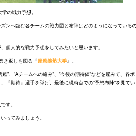
各大学の戦力予想。
ーズンへ臨む各チームの戦力図と布陣はどのようになっている
が、個人的な戦力予想をしてみたいと思います。
巻き返しを図る『
慶應義塾大学
』。
躍”、”Aチームへの絡み”、”今後の期待値”などを鑑みて、各ポ
、『期待』選手を挙げ、最後に現時点での”予想布陣”を見てい
見
です。
らいってみましょう。