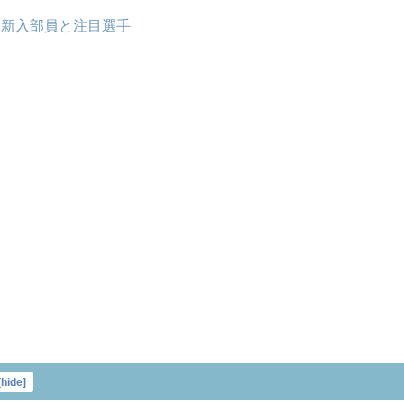
 新入部員と注目選手
[
hide
]