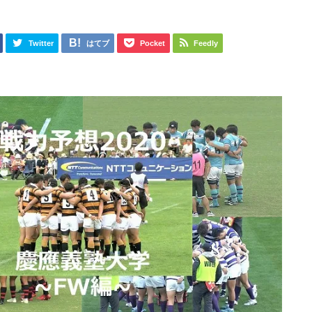
日
Twitter
はてブ
Pocket
Feedly