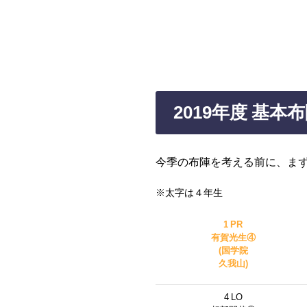
2019年度 基本
今季の布陣を考える前に、ま
※太字は４年生
1 PR
有賀光生④
(国学院
久我山)
4 LO