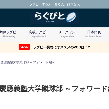
ラグビーする人、見る人、好きな人
大学ラグビー
高校ラグビー
リーグワン
日本代表
University
High-School
League One
National Team
ラグビー視聴にオススメのVODは！?
CLICK!
0】慶應義塾大学蹴球部 ～フォワード編～
】慶應義塾大学蹴球部 ～フォワード