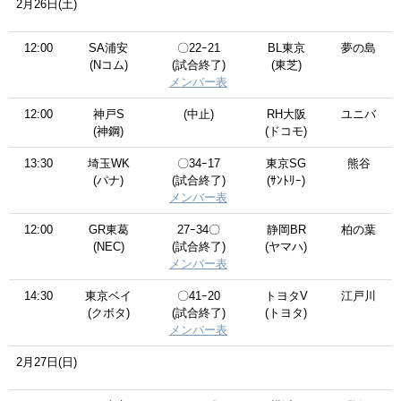
2月26日(土)
12:00
SA浦安
〇22ｰ21
BL東京
夢の島
(Nコム)
(試合終了)
(東芝)
メンバー表
12:00
神戸S
(中止)
RH大阪
ユニバ
(神鋼)
(ドコモ)
13:30
埼玉WK
〇34ｰ17
東京SG
熊谷
(パナ)
(試合終了)
(ｻﾝﾄﾘｰ)
メンバー表
12:00
GR東葛
27ｰ34〇
静岡BR
柏の葉
(NEC)
(試合終了)
(ヤマハ)
メンバー表
14:30
東京ベイ
〇41ｰ20
トヨタV
江戸川
(クボタ)
(試合終了)
(トヨタ)
メンバー表
2月27日(日)