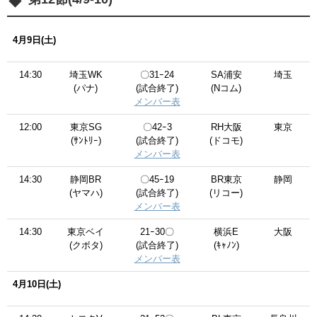
4月9日(土)
14:30
埼玉WK
〇31ｰ24
SA浦安
埼玉
(パナ)
(試合終了)
(Nコム)
メンバー表
12:00
東京SG
〇42ｰ3
RH大阪
東京
(ｻﾝﾄﾘｰ)
(試合終了)
(ドコモ)
メンバー表
14:30
静岡BR
〇45ｰ19
BR東京
静岡
(ヤマハ)
(試合終了)
(リコー)
メンバー表
14:30
東京ベイ
21ｰ30〇
横浜E
大阪
(クボタ)
(試合終了)
(ｷｬﾉﾝ)
メンバー表
4月10日(土)