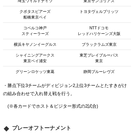
埼玉ワイルドナイツ
東京サンゴリアス
クボタスピアーズ
トヨタヴェルブリッツ
船橋東京ベイ
コベルコ神戸
NTTドコモ
スティーラーズ
レッドハリケーンズ大阪
横浜キヤノンイーグルス
ブラックラムズ東京
シャイニングアークス
東芝ブレイブルーパス
東京ベイ浦安
東京
グリーンロケッツ東葛
静岡ブルーレヴズ
・勝点下位3チームがディビジョン2上位3チームとたすきがけ
の組み合わせで入れ替え戦を行う。
(※各カードでホスト＆ビジター形式の2試合)
プレーオフトーナメント