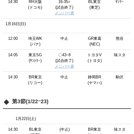
14:30
RH大阪
16-35○
BL東京
ﾔﾝﾏｰ
(ドコモ)
(試合終了)
(東芝)
メンバー表
1月16日(日)
12:00
埼玉WK
中止
GR東葛
熊谷
(パナ)
(NEC)
14:05
東京SG
〇43ｰ8
トヨタV
味スタ
(ｻﾝﾄﾘｰ)
(試合終了)
(トヨタ)
メンバー表
14:30
BR東京
中止
静岡BR
駒沢
(リコー)
(ヤマハ)
第3節(1/22ｰ23)
1月22日(土)
14:30
BL東京
(中止)
BR東京
味スタ