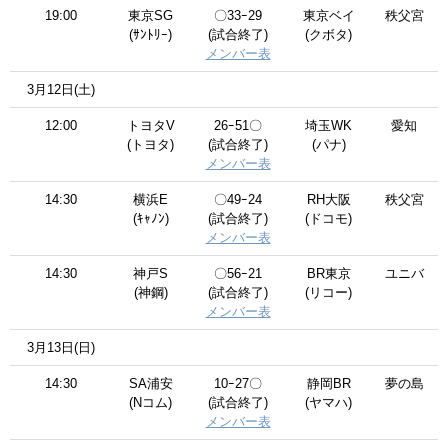
19:00
東京SG
〇33ｰ29
東京ベイ
秩父宮
(ｻﾝﾄﾘｰ)
(試合終了)
(クボタ)
メンバー表
3月12日(土)
12:00
トヨタV
26ｰ51〇
埼玉WK
愛知
(トヨタ)
(試合終了)
(パナ)
メンバー表
14:30
横浜E
〇49ｰ24
RH大阪
秩父宮
(ｷｬﾉﾝ)
(試合終了)
(ドコモ)
メンバー表
14:30
神戸S
〇56ｰ21
BR東京
ユニバ
(神鋼)
(試合終了)
(リコー)
メンバー表
3月13日(日)
14:30
SA浦安
10ｰ27〇
静岡BR
夢の島
(Nコム)
(試合終了)
(ヤマハ)
メンバー表