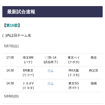
最新試合速報
【
第16節
】
( )内は旧チーム名
5月7日(土)
17:00
埼玉WK
〇35ｰ14
東京ベイ
熊谷
(パナ)
(試合終了)
(クボタ)
14:30
BR東京
中止
RH大阪
秩父宮
(リコー)
(ドコモ)
14:30
トヨタV
中止
東京SG
瑞穂
(トヨタ)
(ｻﾝﾄﾘｰ)
5月8日(日)