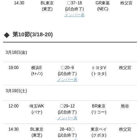
14:30
BL東京
〇37ｰ18
GR東葛
秩父宮
(東芝)
(試合終了)
(NEC)
メンバー表
第10節(3/18-20)
3月18日(金)
19:00
横浜E
〇20ｰ9
トヨタV
秩父宮
(ｷｬﾉﾝ)
(試合終了)
(トヨタ)
メンバー表
3月19日(土)
12:00
埼玉WK
〇29ｰ12
BR東京
熊谷
(パナ)
(試合終了)
(リコー)
メンバー表
14:30
BL東京
28ｰ43〇
東京ベイ
秩父宮
(東芝)
(試合終了)
(クボタ)