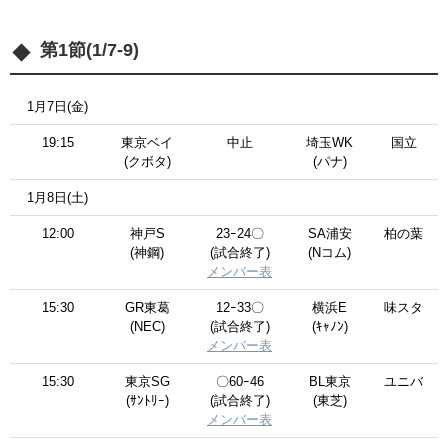
第1節(1/7-9)
1月7日(金)
19:15
東京ベイ
中止
埼玉WK
国立
(クボタ)
(パナ)
1月8日(土)
12:00
神戸S
23ｰ24〇
SA浦安
柏の葉
(神鋼)
(試合終了)
(Nコム)
メンバー表
15:30
GR東葛
12ｰ33〇
横浜E
味スタ
(NEC)
(試合終了)
(ｷｬﾉﾝ)
メンバー表
15:30
東京SG
〇60ｰ46
BL東京
ユニバ
(ｻﾝﾄﾘｰ)
(試合終了)
(東芝)
メンバー表