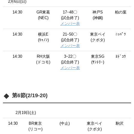
2月6日(日)
14:30
GR東葛
17ｰ48〇
神戸S
柏の葉
(NEC)
(試合終了)
(神鋼)
メンバー表
14:30
横浜E
21ｰ50〇
東京ベイ
ﾆｯﾊﾟﾂ
(ｷｬﾉﾝ)
(試合終了)
(クボタ)
メンバー表
14:30
RH大阪
3ｰ22〇
東京SG
ﾖﾄﾞｺｳ
(ドコモ)
(試合終了)
(ｻﾝﾄﾘｰ)
メンバー表
第6節(2/19-20)
2月19日(土)
14:30
BR東京
(中止)
東京ベイ
駒沢
(リコー)
(クボタ)