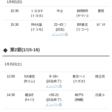
1月9日(日)
15:30
トヨタV
中止
静岡BR
豊田
(トヨタ)
(ヤマハ)
15:30
RH大阪
22ｰ43〇
BR東京
ﾖﾄﾞｺｳ
(ドコモ)
(試合)
(リコー)
メンバー表
第2節(1/15-16)
1月15日(土)
12:00
SA浦安
9ｰ19○
東京ベイ
秩父宮
(Nコム)
(試合終了)
(クボタ)
メンバー表
14:30
横浜E
○55-21
神戸S
日産ス
(ｷｬﾉﾝ)
(試合終了)
(神鋼)
メンバー表