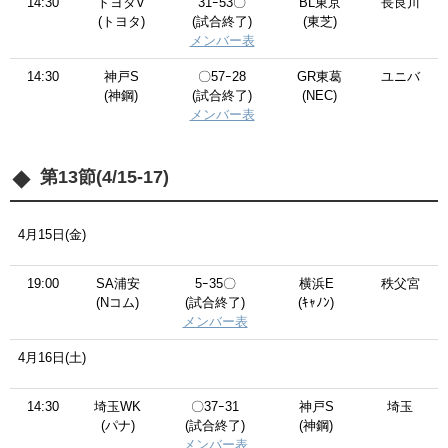
14:30
トヨタV
31ｰ53〇
BL東京
長良川
(トヨタ)
(試合終了)
(東芝)
メンバー表
14:30
神戸S
〇57ｰ28
GR東葛
ユニバ
(神鋼)
(試合終了)
(NEC)
メンバー表
第13節(4/15-17)
4月15日(金)
19:00
SA浦安
5ｰ35〇
横浜E
秩父宮
(Nコム)
(試合終了)
(ｷｬﾉﾝ)
メンバー表
4月16日(土)
14:30
埼玉WK
〇37ｰ31
神戸S
埼玉
(パナ)
(試合終了)
(神鋼)
メンバー表