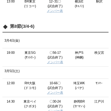
13:00
BR東京
12ｰ31〇
横浜E
駒沢
(リコー)
(試合終了)
(ｷｬﾉﾝ)
メンバー表
第8節(3/4-6)
3月4日(金)
19:00
東京SG
〇56-17
神戸S
秩父宮
(ｻﾝﾄﾘｰ)
(試合終了)
(神鋼)
メンバー表
3月5日(土)
12:00
RH大阪
10-66〇
埼玉WK
ﾔﾝﾏｰ
(ドコモ)
(試合終了)
(パナ)
メンバー表
14:30
東京ベイ
〇30-24
静岡BR
江戸川
(クボタ)
(試合終了)
(ヤマハ)
メンバー表