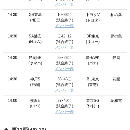
メンバー表
14:30
GR東葛
10ｰ36〇
トヨタV
柏の葉
(NEC)
(試合終了)
(トヨタ)
メンバー表
14:30
SA浦安
〇42ｰ12
BR東京
夢の島
(Nコム)
(試合終了)
(リコー)
メンバー表
14:30
静岡BR
25ｰ26〇
埼玉WK
静岡
(ヤマハ)
(試合終了)
(パナ)
メンバー表
14:30
神戸S
35ｰ46〇
BL東京
花園
(神鋼)
(試合終了)
(東芝)
メンバー表
14:00
横浜E
27ｰ40〇
東京SG
昭和電
(ｷｬﾉﾝ)
(試合終了)
(ｻﾝﾄﾘｰ)
メンバー表
第12節(4/9-10)