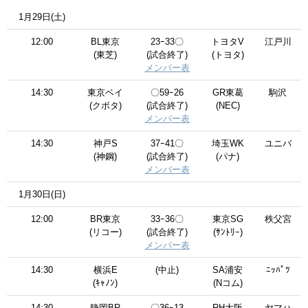
1月29日(土)
12:00
BL東京
23ｰ33〇
トヨタV
江戸川
(東芝)
(試合終了)
(トヨタ)
メンバー表
14:30
東京ベイ
〇59ｰ26
GR東葛
駒沢
(クボタ)
(試合終了)
(NEC)
メンバー表
14:30
神戸S
37ｰ41〇
埼玉WK
ユニバ
(神鋼)
(試合終了)
(パナ)
メンバー表
1月30日(日)
12:00
BR東京
33ｰ36〇
東京SG
秩父宮
(リコー)
(試合終了)
(ｻﾝﾄﾘｰ)
メンバー表
14:30
横浜E
(中止)
SA浦安
ﾆｯﾊﾟﾂ
(ｷｬﾉﾝ)
(Nコム)
14:30
静岡BR
〇36ｰ13
RH大阪
ヤマハ