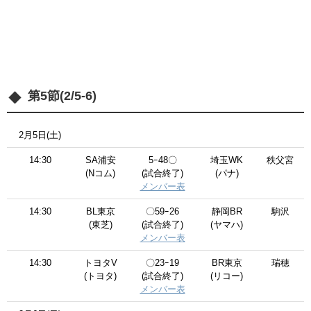
第5節(2/5-6)
2月5日(土)
14:30
SA浦安
5ｰ48〇
埼玉WK
秩父宮
(Nコム)
(試合終了)
(パナ)
メンバー表
14:30
BL東京
〇59ｰ26
静岡BR
駒沢
(東芝)
(試合終了)
(ヤマハ)
メンバー表
14:30
トヨタV
〇23ｰ19
BR東京
瑞穂
(トヨタ)
(試合終了)
(リコー)
メンバー表