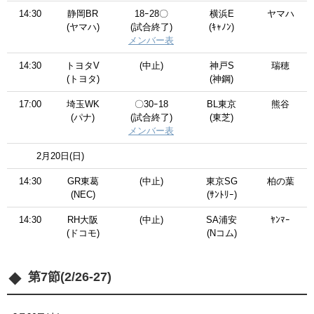
14:30
静岡BR
18ｰ28〇
横浜E
ヤマハ
(ヤマハ)
(試合終了)
(ｷｬﾉﾝ)
メンバー表
14:30
トヨタV
(中止)
神戸S
瑞穂
(トヨタ)
(神鋼)
17:00
埼玉WK
〇30ｰ18
BL東京
熊谷
(パナ)
(試合終了)
(東芝)
メンバー表
2月20日(日)
14:30
GR東葛
(中止)
東京SG
柏の葉
(NEC)
(ｻﾝﾄﾘｰ)
14:30
RH大阪
(中止)
SA浦安
ﾔﾝﾏｰ
(ドコモ)
(Nコム)
第7節(2/26-27)