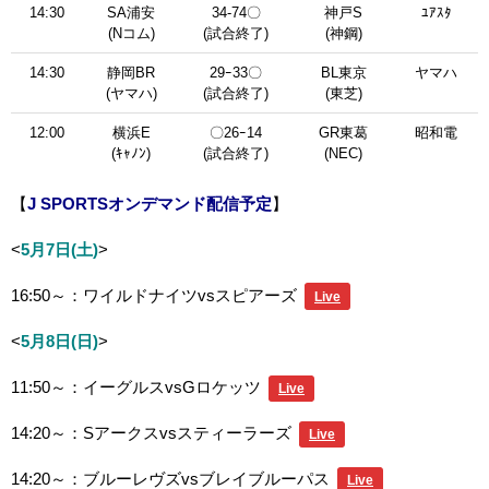
14:30
SA浦安
34-74〇
神戸S
ﾕｱｽﾀ
(Nコム)
(試合終了)
(神鋼)
14:30
静岡BR
29ｰ33〇
BL東京
ヤマハ
(ヤマハ)
(試合終了)
(東芝)
12:00
横浜E
〇26ｰ14
GR東葛
昭和電
(ｷｬﾉﾝ)
(試合終了)
(NEC)
【
J SPORTSオンデマンド配信予定
】
<
5月7日(土)
>
16:50～：ワイルドナイツvsスピアーズ
Live
<
5月8日(日)
>
11:50～：イーグルスvsGロケッツ
Live
14:20～：Sアークスvsスティーラーズ
Live
14:20～：ブルーレヴズvsブレイブルーパス
Live