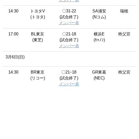
14:30
トヨタV
〇31-22
SA浦安
瑞穂
(トヨタ)
(試合終了)
(Nコム)
メンバー表
17:00
BL東京
〇21-18
横浜E
秩父宮
(東芝)
(試合終了)
(ｷｬﾉﾝ)
メンバー表
3月6日(日)
14:30
BR東京
〇21ｰ18
GR東葛
秩父宮
(リコー)
(試合終了)
(NEC)
メンバー表