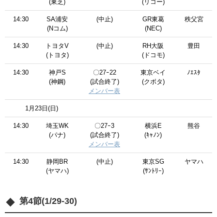
(東芝)
(リコー)
14:30
SA浦安
(中止)
GR東葛
秩父宮
(Nコム)
(NEC)
14:30
トヨタV
(中止)
RH大阪
豊田
(トヨタ)
(ドコモ)
14:30
神戸S
〇27ｰ22
東京ベイ
ﾉｴｽﾀ
(神鋼)
(試合終了)
(クボタ)
メンバー表
1月23日(日)
14:30
埼玉WK
〇27ｰ3
横浜E
熊谷
(パナ)
(試合終了)
(ｷｬﾉﾝ)
メンバー表
14:30
静岡BR
(中止)
東京SG
ヤマハ
(ヤマハ)
(ｻﾝﾄﾘｰ)
第4節(1/29-30)