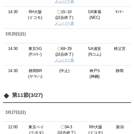
メンバー表
14:30
RH大阪
〇15ｰ10
GR東葛
ﾔﾝﾏｰ
(ドコモ)
(試合終了)
(NEC)
メンバー表
3月20日(日)
14:30
東京SG
〇69ｰ29
SA浦安
秩父宮
(ｻﾝﾄﾘｰ)
(試合終了)
(Nコム)
メンバー表
14:30
静岡BR
(中止)
神戸S
静岡
(ヤマハ)
(神鋼)
第11節(3/27)
3月27日(日)
12:00
東京ベイ
〇34-3
RH大阪
新潟
(クボタ)
(試合終了)
(ドコモ)