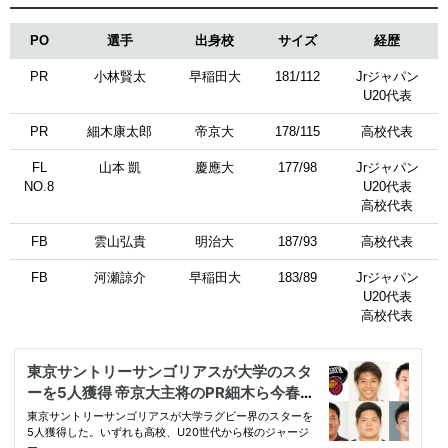
PO
選手
出身校
サイズ
経歴
PR
小林賢太
早稲田大
181/112
Jrジャパン
U20代表
PR
細木康太郎
帝京大
178/115
高校代表
FL
山本 凱
慶應大
177/98
Jrジャパン
NO.8
U20代表
高校代表
FB
雲山弘貴
明治大
187/93
高校代表
FB
河瀬諒介
早稲田大
183/89
Jrジャパン
U20代表
高校代表