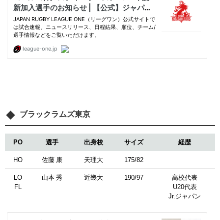
ブラックラムズ東京
PO
選手
出身校
サイズ
経歴
HO
佐藤 康
天理大
175/82
LO
山本 秀
近畿大
190/97
高校代表
FL
U20代表
Jr.ジャパン