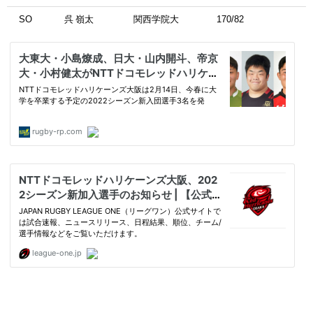
SO
呉 嶺太
関西学院大
170/82