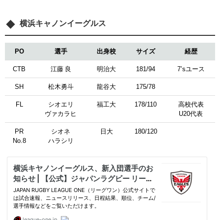
横浜キャノンイーグルス
PO
選手
出身校
サイズ
経歴
CTB
江藤 良
明治大
181/94
7’sユース
SH
松木勇斗
龍谷大
175/78
FL
シオエリ
福工大
178/110
高校代表
ヴァカラヒ
U20代表
PR
シオネ
日大
180/120
No.8
ハラシリ