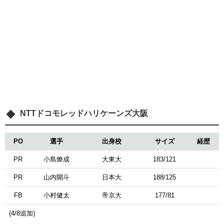
NTTドコモレッドハリケーンズ大阪
PO
選手
出身校
サイズ
経歴
PR
小島燎成
大東大
183/121
PR
山内開斗
日本大
188/125
FB
小村健太
帝京大
177/81
(4/8追加)