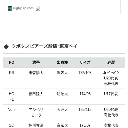
クボタスピアーズ船橋･東京ベイ
PO
選手
出身校
サイズ
経歴
PR
紙森陽太
近畿大
172/105
Jr.ｼﾞｬﾊﾟﾝ
U20代表
高校代表
HO
福田陸人
明治大
174/95
U17代表
FL
No.8
アシペリ
天理大
185/115
U20代表
モアラ
高校代表
SO
押川敦治
帝京大
175/87
高校代表