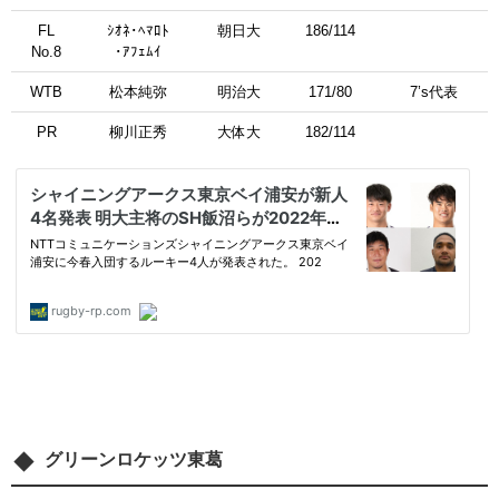
FL
ｼｵﾈ･ﾍﾏﾛﾄ
朝日大
186/114
No.8
･ｱﾌｪﾑｲ
WTB
松本純弥
明治大
171/80
7’s代表
PR
柳川正秀
大体大
182/114
グリーンロケッツ東葛