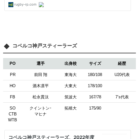
コベルコ神戸スティーラーズ
PO
選手
出身校
サイズ
経歴
PR
前田 翔
東海大
180/108
U20代表
HO
酒木凛平
大東大
178/100
FB
松永貫汰
筑波大
167/78
7’s代表
SO
クイントン･
拓殖大
175/90
CTB
マヒナ
WTB