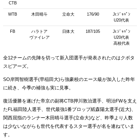
CTB
WTB
木田晴斗
立命大
176/90
Jr.ｼﾞｬﾊﾟﾝ
U20代表
FB
ハラトア
日体大
187/105
Jr.ｼﾞｬﾊﾟﾝ
ヴァイレア
U20代表
高校代表
全12チームの先陣を切って新入団選手が発表されたのはクボタ
スピアーズ。
SO岸岡智樹選手(早稲田大)ら強豪校のエース級が加入した昨年
に続き、今季の補強も実に見事。
復活優勝を遂げた帝京の副将CTB押川敦治選手、明治FWを支え
たFL福田陸人選手、世代最強1番プロップ紙森陽太選手(近大)、
関西屈指のランナー木田晴斗選手(立命大)など、昨季より人数
は少ないながらも世代を代表するスター選手が名を連ねていま
す。