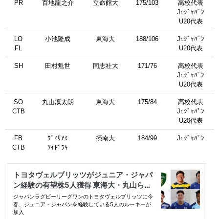
PR
百地龍之介
立命館大
175/103
高校代表
Jr.ｼﾞｬﾊﾟﾝ
U20代表
LO
小池隆成
東海大
188/106
Jr.ｼﾞｬﾊﾟﾝ
FL
U20代表
SH
田村魁世
同志社大
171/76
高校代表
Jr.ｼﾞｬﾊﾟﾝ
U20代表
SO
丸山凜太朗
東海大
175/84
高校代表
CTB
Jr.ｼﾞｬﾊﾟﾝ
U20代表
FB
ｳﾞｨﾘｱﾐ
摂南大
184/99
Jr.ｼﾞｬﾊﾟﾝ
CTB
ﾂｲﾄﾞﾗｷ