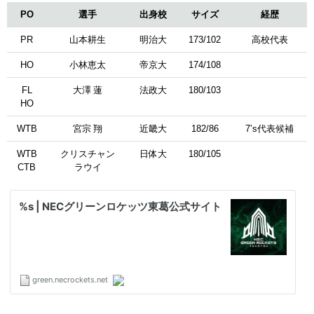
PO
選手
出身校
サイズ
経歴
PR
山本耕生
明治大
173/102
高校代表
HO
小林恵太
帝京大
174/108
FL
大澤 蓮
法政大
180/103
HO
WTB
宮宗 翔
近畿大
182/86
7’s代表候補
WTB
クリスチャン
日体大
180/105
CTB
ラウイ