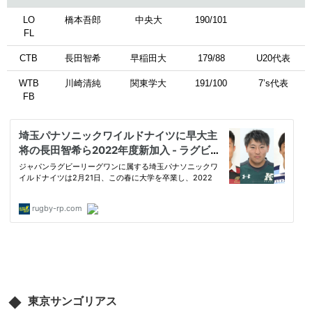
LO
橋本吾郎
中央大
190/101
FL
CTB
長田智希
早稲田大
179/88
U20代表
WTB
川崎清純
関東学大
191/100
7’s代表
FB
東京サンゴリアス