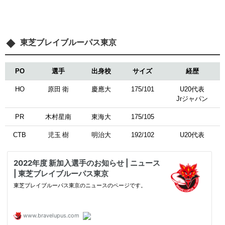
東芝ブレイブルーパス東京
PO
選手
出身校
サイズ
経歴
HO
原田 衛
慶應大
175/101
U20代表
Jrジャパン
PR
木村星南
東海大
175/105
CTB
児玉 樹
明治大
192/102
U20代表