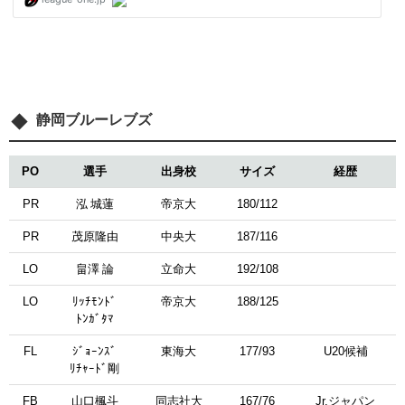
静岡ブルーレブズ
PO
選手
出身校
サイズ
経歴
PR
泓 城蓮
帝京大
180/112
PR
茂原隆由
中央大
187/116
LO
畠澤 論
立命大
192/108
LO
ﾘｯﾁﾓﾝﾄﾞ
帝京大
188/125
ﾄﾝｶﾞﾀﾏ
FL
ｼﾞｮｰﾝｽﾞ
東海大
177/93
U20候補
ﾘﾁｬｰﾄﾞ剛
FB
山口楓斗
同志社大
167/76
Jr.ジャパン