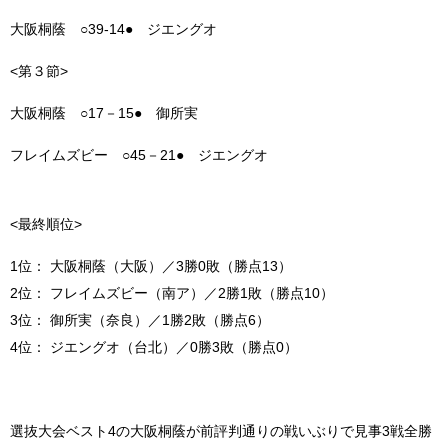
大阪桐蔭 ○39-14● ジエングオ
<第３節>
大阪桐蔭 ○17－15● 御所実
フレイムズビー ○45－21● ジエングオ
<最終順位>
1位： 大阪桐蔭（大阪）／3勝0敗（勝点13）
2位： フレイムズビー（南ア）／2勝1敗（勝点10）
3位： 御所実（奈良）／1勝2敗（勝点6）
4位： ジエングオ（台北）／0勝3敗（勝点0）
選抜大会ベスト4の大阪桐蔭が前評判通りの戦いぶりで見事3戦全勝