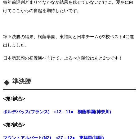
毎年前評判どまりでなかなか結果を残せていないだけに、夏冬に向
けてここからの奮起を期待したいです。
準々決勝の結果、桐蔭学園、東福岡と日本チームが2校ベスト4に進
出しました。
日本勢悲願の初優勝へ向けて、上るべき階段はあと2つです！
準決勝
<第1試合>
ボルデバッス(フランス) ○12－11● 桐蔭学園(神奈川)
<第2試合>
マウントアルバート(NZ) ○27－12● 東福岡(福岡)