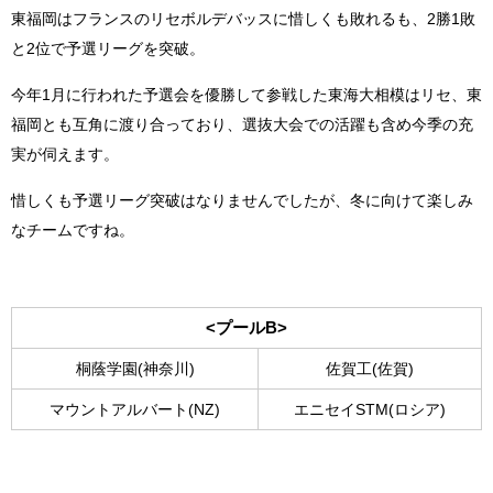
東福岡はフランスのリセボルデバッスに惜しくも敗れるも、2勝1敗
と2位で予選リーグを突破。
今年1月に行われた予選会を優勝して参戦した東海大相模はリセ、東
福岡とも互角に渡り合っており、選抜大会での活躍も含め今季の充
実が伺えます。
惜しくも予選リーグ突破はなりませんでしたが、冬に向けて楽しみ
なチームですね。
<プールB>
桐蔭学園(神奈川)
佐賀工(佐賀)
マウントアルバート(NZ)
エニセイSTM(ロシア)