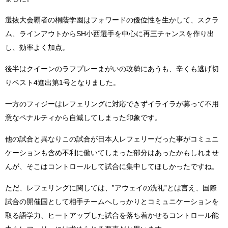
選抜大会覇者の桐蔭学園はフォワードの優位性を生かして、スクラ
ム、ラインアウトからSH小西選手を中心に再三チャンスを作り出
し、効率よく加点。
後半はクイーンのラフプレーまがいの攻勢にあうも、辛くも逃げ切
りベスト4進出第1号となりました。
一方のフィジーはレフェリングに対応できずイライラが募って不用
意なペナルティから自滅してしまった印象です。
他の試合と異なりこの試合が日本人レフェリーだった事がコミュニ
ケーションも含め不利に働いてしまった部分はあったかもしれませ
んが、そこはコントロールして試合に集中してほしかったですね。
ただ、レフェリングに関しては、”アウェイの洗礼”とは言え、国際
試合の開催国として相手チームへしっかりとコミュニケーションを
取る語学力、ヒートアップした試合を落ち着かせるコントロール能