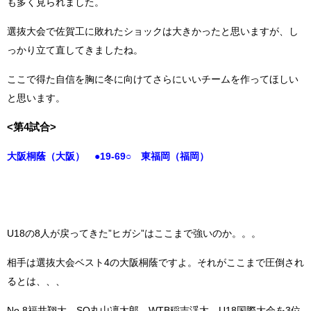
も多く見られました。
選抜大会で佐賀工に敗れたショックは大きかったと思いますが、し
っかり立て直してきましたね。
ここで得た自信を胸に冬に向けてさらにいいチームを作ってほしい
と思います。
<第4試合>
大阪桐蔭（大阪） ●19-69○ 東福岡（福岡）
U18の8人が戻ってきた”ヒガシ”はここまで強いのか。。。
相手は選抜大会ベスト4の大阪桐蔭ですよ。
それがここまで圧倒され
るとは、、、
No.8福井翔大、SO丸山凜太郎、WTB稲吉渓太、U18国際大会を3位