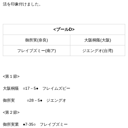
活を印象付けました。
<プールD>
御所実(奈良)
大阪桐蔭(大阪)
フレイブズミー(南ア)
ジエングオ(台湾)
<第１節>
大阪桐蔭 ○17－5● フレイムズビー
御所実 ○28－5● ジエングオ
<第２節>
御所実業 ●7-35○ フレイブズミー