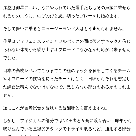
序盤は仰星にいいようにやられていた選手たちもその声援に乗せら
れるかのように、のびのびと思い切ったプレーをし始めます。
そして勢いに乗るとニュージーランド人はもう止められません。
仰星はディフェンスラインとフルバックの間に落とすキックと信じ
られない体制から繰り出すオフロードになかなか対応が出来ません
でした。
日本の高校レベルでこうまでこの種のキックを多用してくるチーム
やオフロードの技術を持ったチームはなく、日頃からそれを想定し
た練習は積んでないはずなので、致し方ない部分もあるかもしれま
せん。
逆にこれが国際試合を経験する醍醐味とも言えますね。
しかし、フィジカルの部分ではNZ王者と互角に渡り合い、昨年から
取り組んでいる直線的アタックでトライを取るなど、通用する部分