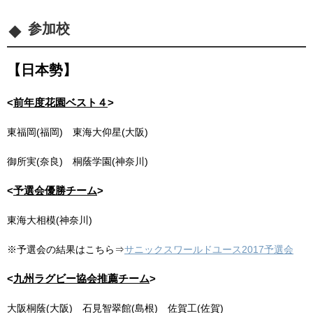
参加校
【日本勢】
<
前年度花園ベスト４
>
東福岡(福岡) 東海大仰星(大阪)
御所実(奈良) 桐蔭学園(神奈川)
<
予選会優勝チーム
>
東海大相模(神奈川)
※予選会の結果はこちら⇒
サニックスワールドユース2017予選会
<
九州ラグビー協会推薦チーム
>
大阪桐蔭(大阪) 石見智翠館(島根) 佐賀工(佐賀)