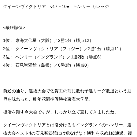
クイーンヴィクトリア ○17－10● ヘンリー カレッジ
<最終順位>
1位： 東海大仰星（大阪）／2勝1分（勝点12）
2位： クイーンヴィクトリア（フィジー）／2勝1分（勝点11）
3位： ヘンリー（イングランド）／1勝2敗（勝点6）
4位： 石見智翠館（島根）／0勝3敗（勝点0）
前述の通り、選抜大会で佐賀工の前に敗れ予選リーグ敗退という屈
辱を味わった、昨年花園準優勝校東海大仰星。
復活を期す今大会ですが、しっかり立て直してきましたね。
クイーンヴィクトリアとは引分けるもイングランドのヘンリー、選
抜大会ベスト4の石見智翆館には危なげなく勝利を収め1位通過。
復