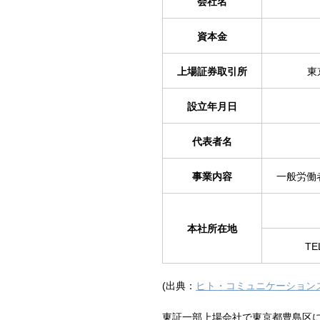
会社名
資本金
上場証券取引所
東
設立年月日
代表者名
事業内容
一般労働
本社所在地
TE
(出典：
ヒト・コミュニケーション
東証一部上場会社で東京都豊島区