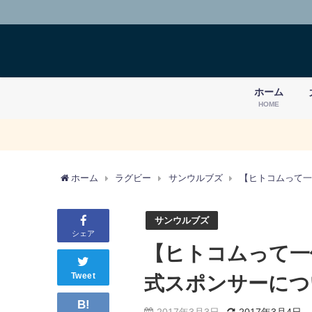
ホーム
HOME
ホーム
ラグビー
サンウルブズ
【ヒトコムって一
サンウルブズ
シェア
【ヒトコムって一
Tweet
式スポンサーにつ
B!