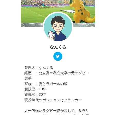
なんくる
管理人：なんくる
経歴 ：公立高⇒私立大卒の元ラグビー
選手
家族 ：妻とラガールの娘
競技歴：10年
観戦歴：30年
現役時代のポジションはフランカー
人一倍強いラグビー愛が高じて、サラリ