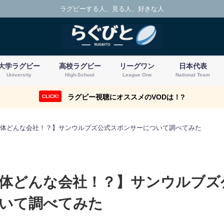
ラグビーする人、見る人、好きな人
大学ラグビー
高校ラグビー
リーグワン
日本代表
University
High-School
League One
National Team
ラグビー視聴にオススメのVODは！?
CLICK!
体どんな会社！？】サンウルブズ公式スポンサーについて調べてみた
体どんな会社！？】サンウルブズ
いて調べてみた