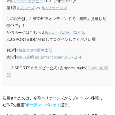
🏉
#スーパーラグビー
2020 アオテアロア
第1節
#ブルーズ
vs.
#ハリケーンズ
この試合は、J SPORTSオンデマンドで「無料」見逃し配
信中です📱
配信ページはこちら⤵️
https://t.co/wAVmXJ7LTc
⚠️J SPORTS IDに登録してログインしてください🆓
解説🎙️
#藤島大
#大西将太郎
実況🎙️
#谷口廣明
pic.twitter.com/M3dIuREjT4
— J SPORTS🏉ラグビー公式 (@jsports_rugby)
June 14, 20
20
注目されたのは、今季ハリケーンズからブルーズへ移籍し
た”NZの至宝”
ボーデン・バレット
選手。