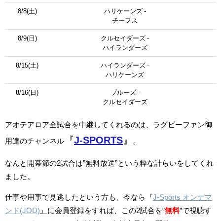
8/8(土)
ハリケーンズ -
チーフス
8/9(日)
クルセイダーズ -
ハイランダーズ
8/15(土)
ハイランダーズ -
ハリケーンズ
8/16(日)
ブルーズ -
クルセイダーズ
アオテアロア全試合を中継してくれるのは、ラグビーファン御
『
J-SPORTS
』
用達のチャンネル
。
なんと開幕節の2試合は”無料放送”という粋な計らいをしてくれ
ました。
仕事や用事で見逃したという方も、今なら『
J-Sports オンデマ
ンド(JOD)
』
に会員登録をすれば、この2試合を”
無料
”で視聴す