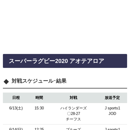
スーパーラグビー2020 アオテアロア
対戦スケジュール･結果
日程
時間
対戦
放送予定
6/13(土)
15:30
ハイランダーズ
J sports1
〇28-27
JOD
チーフス
6/14(日)
12:25
ブルーズ
J sports1