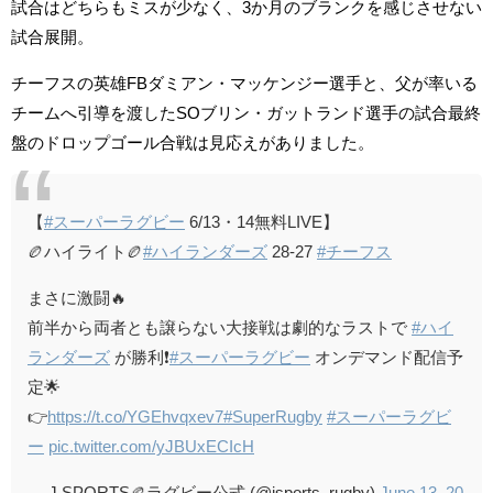
試合はどちらもミスが少なく、3か月のブランクを感じさせない
試合展開。
チーフスの英雄FBダミアン・マッケンジー選手と、父が率いる
チームへ引導を渡したSOブリン・ガットランド選手の試合最終
盤のドロップゴール合戦は見応えがありました。
【
#スーパーラグビー
6/13・14無料LIVE】
🏉ハイライト🏉
#ハイランダーズ
28-27
#チーフス
まさに激闘🔥
前半から両者とも譲らない大接戦は劇的なラストで
#ハイ
ランダーズ
が勝利❗️
#スーパーラグビー
オンデマンド配信予
定🌟
👉
https://t.co/YGEhvqxev7
#SuperRugby
#スーパーラグビ
ー
pic.twitter.com/yJBUxECIcH
— J SPORTS🏉ラグビー公式 (@jsports_rugby)
June 13, 20