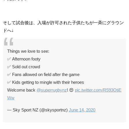
そして試合後は、入場が許可された子供たちが一斉にグラウン
ドへ↓
Things we love to see:
✅ Afternoon footy
✅ Sold out crowd
✅ Fans allowed on field after the game
✅ Kids getting to mingle with their heroes
Welcome back
@superrugbynz
! 😍
pic.twitter.com/R593OtiE
Ww
— Sky Sport NZ (@skysportnz)
June 14, 2020