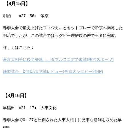
【8月15日】
明治 ●27－56○ 帝京
春季大会で鍛え上げたフィジカルとセットプレーで帝京へ肉薄した
明治でしたが、この試合ではラグビー理解度の差で王者に完敗。
詳しくはこちら⇓
帝京大相手に後半失速し、ダブルスコアで敗戦(明治スポーツ)
練習試合 対明治大学戦レビュー(帝京大ラグビー部HP)
【8月16日】
早稲田 ○21－17● 大東文化
春季大会で0－27と圧倒された大東大相手に見事な勝利を収めた早
稲田。