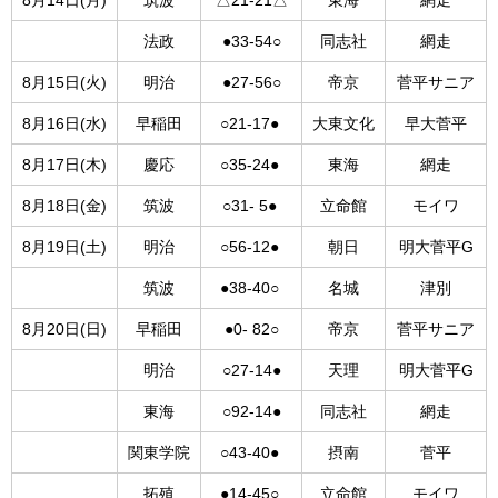
8月14日(月)
筑波
△21-21△
東海
網走
法政
●33-54○
同志社
網走
8月15日(火)
明治
●27-56○
帝京
菅平サニア
8月16日(水)
早稲田
○21-17●
大東文化
早大菅平
8月17日(木)
慶応
○35-24●
東海
網走
8月18日(金)
筑波
○31- 5●
立命館
モイワ
8月19日(土)
明治
○56-12●
朝日
明大菅平G
筑波
●38-40○
名城
津別
8月20日(日)
早稲田
●0- 82○
帝京
菅平サニア
明治
○27-14●
天理
明大菅平G
東海
○92-14●
同志社
網走
関東学院
○43-40●
摂南
菅平
拓殖
●14-45○
立命館
モイワ