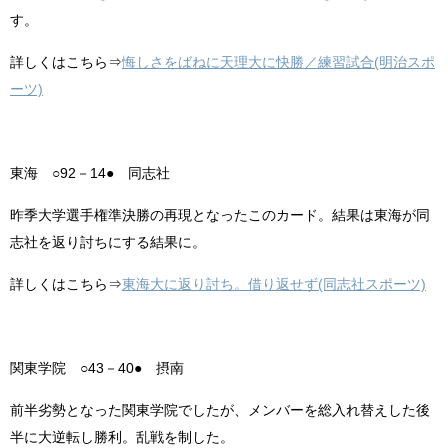
す。
詳しくはこちら⇒
悔しさをばねに天理大に快勝／練習試合(明治スポ
ーツ)
東海 ○92－14● 同志社
昨季大学選手権準決勝の再現となったこのカード。結果は東海が同
志社を返り討ちにする結果に。
詳しくはこちら⇒
東海大に返り討ち。借り返せず(同志社スポーツ)
関東学院 ○43－40● 摂南
前半劣勢となった関東学院でしたが、メンバーを総入れ替えした後
半に大逆転し勝利。乱戦を制した。