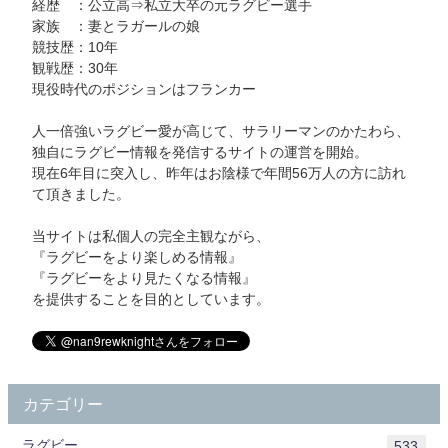
経歴 ：公立高⇒私立大卒の元ラグビー選手
家族 ：妻とラガールの娘
競技歴：10年
観戦歴：30年
現役時代のポジションはフランカー
人一倍強いラグビー愛が高じて、サラリーマンのかたわら、
独自にラグビー情報を発信するサイトの運営を開始。
現在6年目に突入し、昨年はお陰様で年間56万人の方に訪れ
て頂きました。
当サイトは私個人の完全主観ながら、
『ラグビーをより楽しめる情報』
『ラグビーをより見たくなる情報』
を提供することを目的としています。
カテゴリー
ラグビー
533