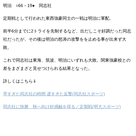
明治 ○66－19● 同志社
定期戦として行われた東西強豪同士の一戦は明治に軍配。
前半6分までに2トライを先制するなど、出だしこそ好調だった同志
社だったが、その後は明治の怒涛の攻撃をを止める事が出来ず大
敗。
これで同志社は東海、筑波、明治にいずれも大敗。関東強豪校との
差をまざまざと見せつけられる結果となった。
詳しくはこちら⇓
早すぎた同志社の時間 遅すぎた反撃(同志社スポーツ)
同志社に快勝 秋へ向け好感触を得る／定期戦(明大スポーツ)