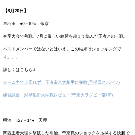
【8月20日】
早稲田 ●0－82○ 帝京
春季大会で善戦、7月に厳しい練習を越えて臨んだ王者との一戦。
ベストメンバーではないとはいえ、この結果はショッキングで
す。。。
詳しくはこちら⇓
チーム力で上回れず、王者帝京大相手に完敗(早稲田スポーツ)
練習試合 対早稲田大学戦レビュー(帝京大ラグビー部HP)
明治 ○27－14● 天理
関西王者天理を撃破した明治。帝京戦のショックを払拭する快勝で