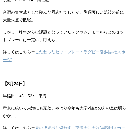
筑波 ○54－12● 同志社
合宿の集大成として臨んだ同志社でしたが、復調著しい筑波の前に
大量失点で敗戦。
しかし、昨年からの課題となっていたスクラム、モールなどのセッ
トプレーには一定の手応えも。
詳しくはこちら⇒
こだわったセットプレー：ラグビー部(同志社スポ
ーツ)
【8月24日】
早稲田 ●5－52○ 東海
帝京に続いて東海にも完敗。やはり今年も大学2強との力の差は明ら
かか。。
詳しくはこちら⇒
夏の成果出し切れず。東海大に大敗(早稲田スポー