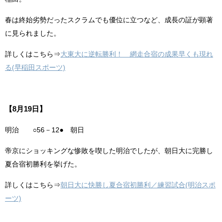
春は終始劣勢だったスクラムでも優位に立つなど、成長の証が顕著
に見られました。
詳しくはこちら⇒
大東大に逆転勝利！ 網走合宿の成果早くも現れ
る(早稲田スポーツ)
【8月19日】
明治 ○56－12● 朝日
帝京にショッキングな惨敗を喫した明治でしたが、朝日大に完勝し
夏合宿初勝利を挙げた。
詳しくはこちら⇒
朝日大に快勝し夏合宿初勝利／練習試合(明治スポ
ーツ)