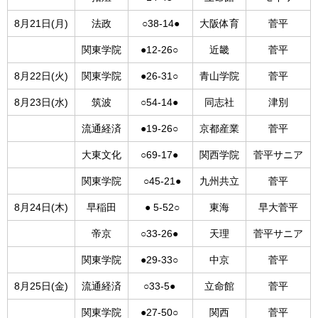
8月21日(月)
法政
○38-14●
大阪体育
菅平
関東学院
●12-26○
近畿
菅平
8月22日(火)
関東学院
●26-31○
青山学院
菅平
8月23日(水)
筑波
○54-14●
同志社
津別
流通経済
●19-26○
京都産業
菅平
大東文化
○69-17●
関西学院
菅平サニア
関東学院
○45-21●
九州共立
菅平
8月24日(木)
早稲田
● 5-52○
東海
早大菅平
帝京
○33-26●
天理
菅平サニア
関東学院
●29-33○
中京
菅平
8月25日(金)
流通経済
○33-5●
立命館
菅平
関東学院
●27-50○
関西
菅平