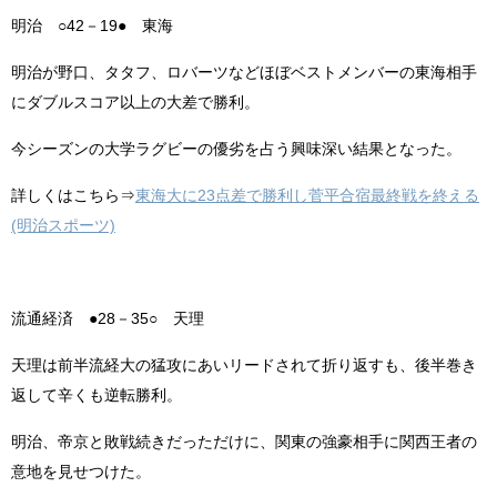
明治 ○42－19● 東海
明治が野口、タタフ、ロバーツなどほぼベストメンバーの東海相手
にダブルスコア以上の大差で勝利。
今シーズンの大学ラグビーの優劣を占う興味深い結果となった。
詳しくはこちら⇒
東海大に23点差で勝利し菅平合宿最終戦を終える
(明治スポーツ)
流通経済 ●28－35○ 天理
天理は前半流経大の猛攻にあいリードされて折り返すも、後半巻き
返して辛くも逆転勝利。
明治、帝京と敗戦続きだっただけに、関東の強豪相手に関西王者の
意地を見せつけた。