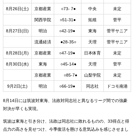
8月26日(土)
京都産業
○73- 7●
中央
未定
関西学院
○51-31●
拓殖
菅平
8月27日(日)
明治
○42-19●
東海
菅平サニア
流通経済
●28-35○
天理
菅平サニア
8月28日(月)
京都産業
○47-19●
日本体育
未定
8月30日(水)
東海
○45-14●
天理
菅平
京都産業
○85-7●
山梨学院
未定
9月2日(土)
明治
○66-19●
同志社
ドコモ南港
8月14日には筑波対東海、法政対同志社と異なるリーグ間での強豪
対決が早くも実現。
筑波は東海と引き分け、法政は同志社に敗れるものの、33得点と得
点力の高さを見せつけ、今季復活を懸ける意気込みを感じさせまし