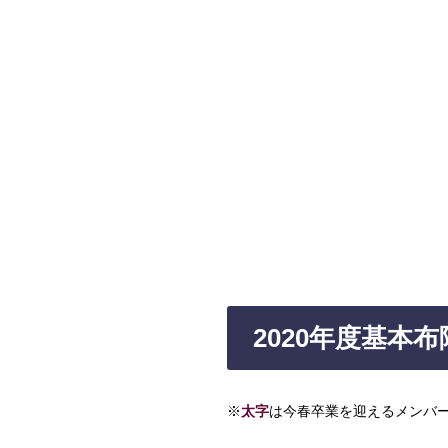
2020年度基本布
※
太字
は今春卒業を迎えるメンバ