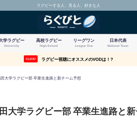
ラグビーする人、見る人、好きな人
大学ラグビー
高校ラグビー
リーグワン
日本代表
University
High-School
League One
National Team
ラグビー視聴にオススメのVODは！?
CLICK!
早稲田大学ラグビー部 卒業生進路と新チーム予想
稲田大学ラグビー部 卒業生進路と新