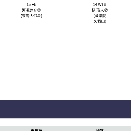
15 FB
14 WTB
河瀬諒介③
槇 瑛人②
(東海大仰星)
(國學院
久我山)
出身校
進路