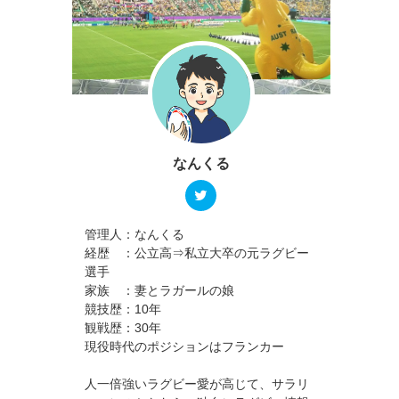
なんくる
管理人：なんくる
経歴 ：公立高⇒私立大卒の元ラグビー
選手
家族 ：妻とラガールの娘
競技歴：10年
観戦歴：30年
現役時代のポジションはフランカー
人一倍強いラグビー愛が高じて、サラリ