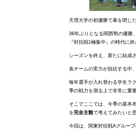
天理大学の初優勝で幕を閉じた
36年ぶりとなる関西勢の優勝
『対抗戦1極集中』の時代に
シーズンを終え、新たに結成
各チームの実力が拮抗する中、
毎年選手が入れ替わる学生ラ
季の戦力を測る上で非常に重
そこでここでは、今季の基本布
を
完全主観
で考えてみたいと
今回は、関東対抗戦Aグループ