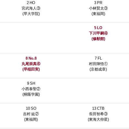
2 HO
3 PR
宮武海人③
小林賢太③
(早大学院)
(東福岡)
5 LO
下川甲嗣④
(修猷館)
8 No.8
7 FL
丸尾崇真④
村田陣悟①
(早稲田実)
(京都成章)
9 SH
小西泰聖②
(桐蔭学園)
10 SO
13 CTB
吉村 紘②
長田智希③
(東福岡)
(東海大仰星)