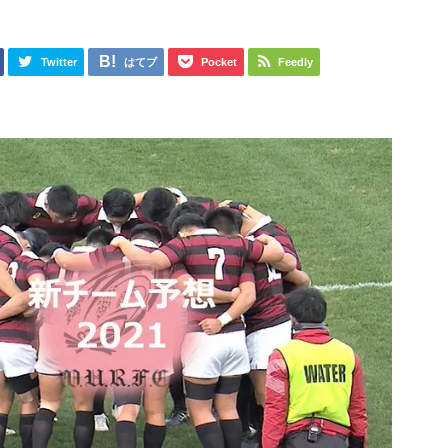
日
Twitter
はてブ
Pocket
Feedly