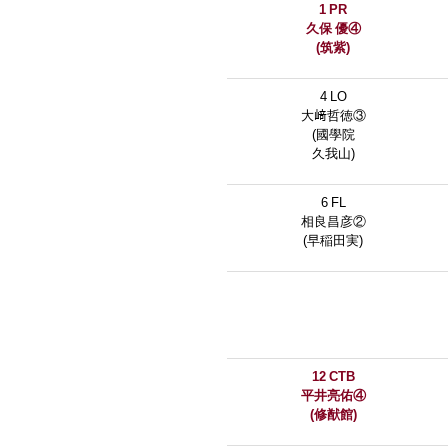
1 PR
久保 優④
(筑紫)
4 LO
大﨑哲徳③
(國學院
久我山)
6 FL
相良昌彦②
(早稲田実)
12 CTB
平井亮佑④
(修猷館)