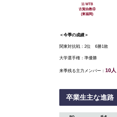
11 WTB
古賀由教④
(東福岡)
＜今季の成績＞
関東対抗戦：2位 6勝1敗
大学選手権：準優勝
10人
来季残る主力メンバー：
卒業生主な進路
PO
氏名