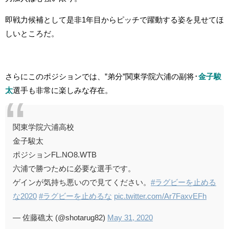
即戦力候補として是非1年目からピッチで躍動する姿を見せてほ
しいところだ。
さらにこのポジションでは、”弟分”関東学院六浦の副将･
金子駿
太
選手も非常に楽しみな存在。
関東学院六浦高校
金子駿太
ポジションFL.NO8.WTB
六浦で勝つために必要な選手です。
ゲインが気持ち悪いので見てください。
#ラグビーを止める
な2020
#ラグビーを止めるな
pic.twitter.com/Ar7FaxvEFh
— 佐藤礁太 (@shotarug82)
May 31, 2020