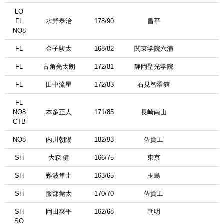
LО
FL
水野泰治
178/90
昌平
NO8
FL
金子駿太
168/82
関東学院六浦
FL
古角亮太朗
172/81
静岡聖光学院
FL
田中流星
172/83
石見智翠館
FL
NO8
本多正人
171/85
長崎南山
CTB
NO8
内川朝陽
182/93
佐賀工
SH
大森 健
166/75
東京
SH
難波隼士
163/65
玉島
SH
服部莞太
170/70
佐賀工
SH
岡田爽平
162/68
朝明
SO