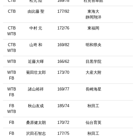
CTB
松元 陸
169/78
石見智翠館
CTB
由比藤 聖
177/92
東海大
静岡翔洋
CTB
中村 元
172/76
東福岡
WTB
CTB
山嵜 和
169/82
明和県央
WTB
WTB
近藤大暉
166/62
目黒学院
WTB
菊田壮太郎
173/70
大産大附
FB
WTB
諸山裕祥
169/77
長崎海星
FB
FB
秋山友成
185/74
秋田工
WTB
FB
桑原健太朗
170/72
仙台育英
FB
沢田石智志
177/75
秋田工