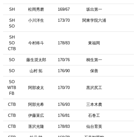
SH
松岡秀磨
169/67
坂出第一
SH
小川洋生
173/70
関東学院六浦
SO
SH
SO
今村柊斗
178/83
東福岡
CTB
SO
藤生奨太郎
170/76
桐生第一
SO
山村 拓
176/90
保善
SO
WTB
阿部凌太
170/70
黒沢尻工
FB
CTB
阿部光希
176/93
三本木農
CTB
伊藤茉広
176/81
石巻工
CTB
茎沢光隆
178/83
仙台育英