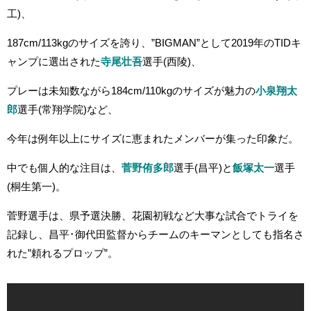
工)、
187cm/113kgのサイズを誇り、”BIGMAN”として
2019年のTIDキ
ャンプに選出された
寺尾壮吾
選手(西陵)、
プレーは未知数ながら184cm/110kgのサイズが魅力の
小泉翔太
郎
選手(常翔学院)など、
今年は例年以上にサイズに恵まれたメンバーが集った印象だ。
中でも個人的な注目は、
菅野侑多郎
選手(昌平)と
飯塚太一
選手
(桐生第一)。
菅野選手は、県予選決勝、花園初戦など大事な試合でトライを
記録し、昌平･御代田監督からチームのキーマンとしても指名さ
れた”頼れるプロップ”。