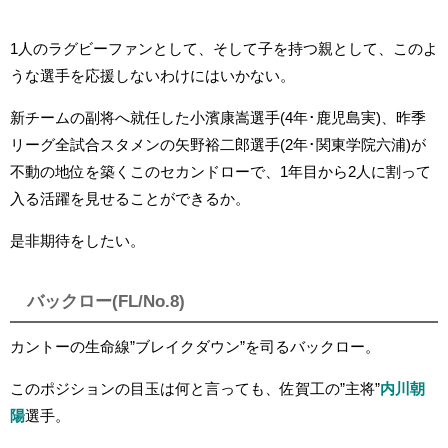
1人のラグビーファンとして、そして子を持つ親として、このよ
うな選手を応援しないわけにはいかない。
新チームの副将へ就任した小濱康嵩選手(4年･鹿児島実)、昨季
リーグ全試合スタメンの矢野裕二郎選手(2年･関東学院六浦)が
不動の地位を築くこのセカンドローで、1年目から2人に割って
入る活躍を見せることができるか。
是非期待をしたい。
バックロー(FL/No.8)
カントーの生命線”ブレイクダウン”を司るバックロー。
このポジションの目玉は何と言っても、佐賀工の”主将”
内川朝
陽
選手。