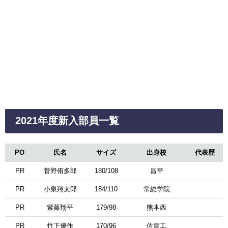
2021年度新入部員一覧
PO
氏名
サイズ
出身校
代表歴
PR
菅野侑多郎
180/108
昌平
PR
小泉翔太郎
184/110
常総学院
PR
紫藤翔平
179/98
熊本西
PR
竹下優作
170/96
佐賀工