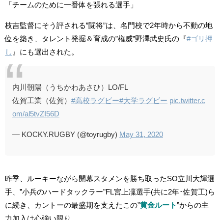
「チームのために一番体を張れる選手」
枝吉監督にそう評される”闘将”は、名門校で2年時から不動の地
位を築き、タレント発掘＆育成の”権威”野澤武史氏の『
#ゴリ押
し
』にも選出された。
内川朝陽（うちかわあさひ）LO/FL
佐賀工業（佐賀）
#高校ラグビー
#大学ラグビー
pic.twitter.c
om/al5tvZI56D
— KOCKY.RUGBY (@toyrugby)
May 31, 2020
昨季、ルーキーながら開幕スタメンを勝ち取ったSO立川大輝選
手、”小兵のハードタックラー”FL宮上凜選手(共に2年･佐賀工)ら
に続き、カントーの最盛期を支えたこの”
黄金ルート
”からの主
力加入は心強い限り。