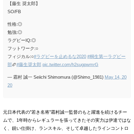
【藤生 奨太郎】
SO/FB
性格:◎
勉強:◎
ラグビーIQ:◎
フットワーク:○
フィジカル:○
#ラグビーを止めるな2020
#桐生第一ラグビー
部
🏉
#藤生奨太郎
pic.twitter.com/h2sugpwmrG
— 霜村 誠一 Seiichi Shimomura (@Shimo_1981)
May 14, 20
20
元日本代表の”若き名将”霜村誠一監督のもと躍進を続けるチー
ムで、1年時からレギュラーを張ってきたその実力は伊達ではな
く、鋭い仕掛け、ランスキル、そして卓越したラインコントロ