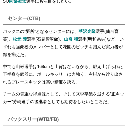
SO
阿部凌太
選手にも注目をしたい。
センター(CTB)
バックスの”要所”となるセンターには、
茎沢光隆
選手(仙台育
英)、
松元 陸
選手(石見智翠館)、
山嵜 和
選手(明和県央)など、い
ずれも強豪校のメンバーとして花園のピッチを踏んだ実力者が
顔を揃えた。
中でも山嵜選手は169cmと上背はないながら、鍛え上げられた
下半身を武器に、ボールキャリーは力強く、右脚から繰り出さ
れるプレースキックは高い精度を誇る。
チームの貴重な得点源として、そして来季卒業を迎える”正キッ
カー”芳崎選手の後継者としても期待をしたいところだ。
バックスリー(WTB/FB)