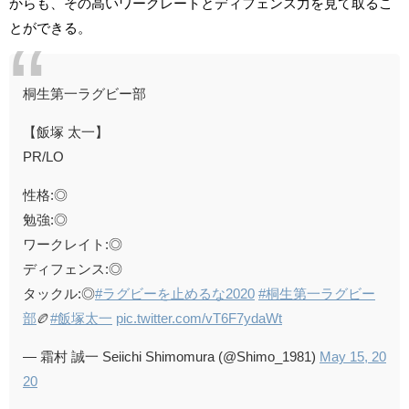
からも、その高いワークレートとディフェンス力を見て取るこ
とができる
。
桐生第一ラグビー部
【飯塚 太一】
PR/LO
性格:◎
勉強:◎
ワークレイト:◎
ディフェンス:◎
タックル:◎
#ラグビーを止めるな2020
#桐生第一ラグビー
部
🏉
#飯塚太一
pic.twitter.com/vT6F7ydaWt
— 霜村 誠一 Seiichi Shimomura (@Shimo_1981)
May 15, 20
20