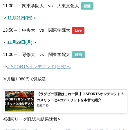
11:00～：関東学院大 vs 大東文化大
録画
＜
11月21日(日)
＞
13:50～：中央大 vs 関東学院大
Liv
e
＜
11月29日(月)
＞
11:00～：専修大 vs 関東学院大
録画
⇒
J SPORTSオンデマンド(公式)へ
※月額1,980円で見放題
【ラグビー視聴はこれ一択 】J SPORTSオンデマンド 6
のメリットと4のデメリットを本音で紹介！
2021.7.20
<関東リーグ戦試合結果速報>