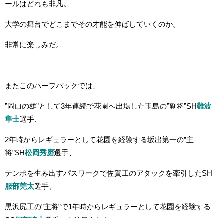
ールはどれも非凡。
大学の舞台でどこまでその才能を伸ばしていくのか。
非常に楽しみだ。
またこのハーフバックでは、
”岡山の雄”として3年連続で花園へ出場した玉島の”副将”SH
難波
隼士
選手、
2年時からレギュラーとして花園を経験する坂出第一の”主
将”SH
松岡秀磨
選手、
テンポを生み出すパスワークで佐賀工のアタックを牽引したSH
服部莞太
選手、
黒沢尻工の”主将”で1年時からレギュラーとして花園を経験する