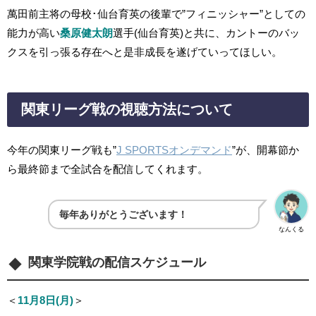
萬田前主将の母校･仙台育英の後輩で”フィニッシャー”としての
能力が高い
桑原健太朗
選手(仙台育英)と共に、カントーのバッ
クスを引っ張る存在へと是非成長を遂げていってほしい。
関東リーグ戦の視聴方法について
今年の関東リーグ戦も”
J SPORTSオンデマンド
”
が、開幕節か
ら最終節まで全試合を配信してくれます。
毎年ありがとうございます！
なんくる
関東学院戦の配信スケジュール
＜
11月8日(月)
＞