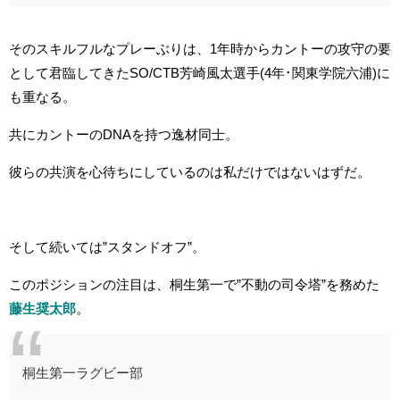
そのスキルフルなプレーぶりは、1年時からカントーの攻守の要
として君臨してきたSO/CTB芳崎風太選手(4年･関東学院六浦)に
も重なる。
共にカントーのDNAを持つ逸材同士。
彼らの共演を心待ちにしているのは私だけではないはずだ。
そして続いては”スタンドオフ”。
このポジションの注目は、桐生第一で”不動の司令塔”を務めた
藤生奨太郎
。
桐生第一ラグビー部