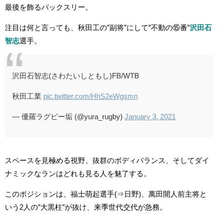
最後を飾るバックスリー。
注目は何と言っても、秋田工の”副将”にして”不動の⑮番”
沢田石
智志
選手。
沢田石智志(さわたいしともし)FB/WTB
秋田工業
pic.twitter.com/HhS2eWgsmn
— 優羅ラグビー垢 (@yura_rugby)
January 3, 2021
スペースを見極める視野、抜群のボディバランス、そしてダイ
ナミックなランはどれも見る人を魅了する。
このポジションは、福士萌起選手(⇒日野)、萬田開人前主将と
いう2人の”大黒柱”が抜け、来季世代交代が急務。