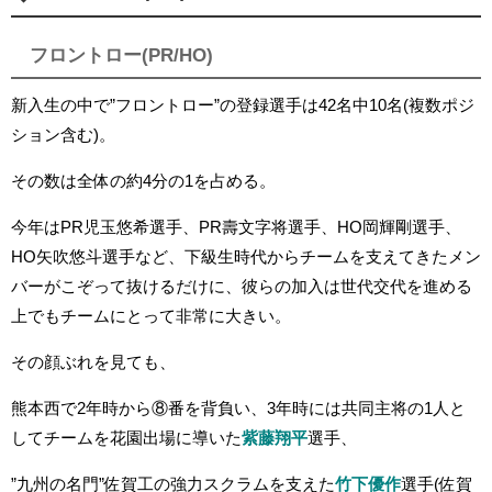
フロントロー(PR/HO)
新入生の中で”フロントロー”の登録選手は42名中10名(複数ポジ
ション含む)。
その数は全体の約4分の1を占める。
今年はPR児玉悠希選手、PR壽文字将選手、HO岡輝剛選手、
HO矢吹悠斗選手など、下級生時代からチームを支えてきたメン
バーがこぞって抜けるだけに、彼らの加入は世代交代を進める
上でもチームにとって非常に大きい。
その顔ぶれを見ても、
熊本西で2年時から⑧番を背負い、3年時には共同主将の1人と
してチームを花園出場に導いた
紫藤翔平
選手、
”九州の名門”佐賀工の強力スクラムを支えた
竹下優作
選手(佐賀