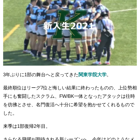
3年ぶりに1部の舞台へと戻ってきた
関東学院大学
。
最終順位はリーグ7位と悔しい結果に終わったものの、上位勢相
手にも奮闘したスクラム、FW/BK一体となったアタックは往時
を彷彿とさせ、名門復活へ十分に希望を抱かせてくれるもので
した。
来季は1部復帰2年目。
さらなる飛躍が期待される新シーズンへ、今年はどのようなメ