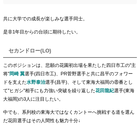
共に大学での成長が楽しみな選手同士。
是非1年目からの台頭に期待したい。
セカンドロー(LO)
このポジションは、悲願の花園初出場を果たした四日市工の”主
将”
岡崎 翼
選手(四日市工)、PR菅野選手と共に昌平のフォワー
ドを支えた
水野泰治
選手(昌平)、そして東海大福岡の⑧番とし
て”ヒガシ”相手にも力強い突破を繰り返した
花田龍紀
選手(東海
大福岡)の3人に注目したい。
中でも、系列校の東海大ではなくカントーへ挑戦する道を選ん
だ花田選手はその人間性も魅力十分↓