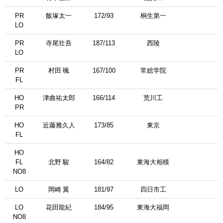
PR
飯塚太一
172/93
桐生第一
LО
PR
寺尾壮吾
187/113
西陵
LО
PR
村田 颯
167/100
常総学院
FL
HO
津曲祐太郎
166/114
荒川工
PR
HO
近藤雅久人
173/85
東京
FL
HO
FL
北野 駿
164/82
東海大相模
NO8
LО
岡崎 翼
181/97
四日市工
LО
花田龍紀
184/95
東海大福岡
NO8