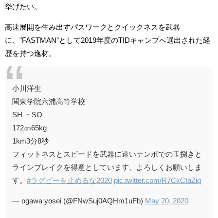
挙げたい。
高速展開を生み出すパスワークとクイックネスを武器
に、”FASTMAN”として2019年度のTIDキャンプへ選出された経
歴を持つ逸材。
小川洋生
関東学院六浦高等学校
SH ・SO
172㎝65kg
1km3分8秒
フィットネスとスピードを武器に速いテンポでの玉捌きと
ラインブレイクを得意としています。よろしくお願いしま
す。
#ラグビーを止めるな2020
pic.twitter.com/R7CkCtaZiq
— ogawa yosei (@FNwSuj0AQHm1uFb)
May 20, 2020