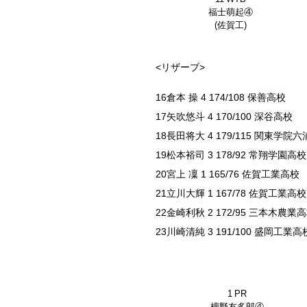
福士萌起④
(佐賀工)
<リザーブ>
16倉本 操 4 174/108 保善高校
17矢吹悠斗 4 170/100 深谷高校
18長田将大 4 179/115 関東学院
19松本裕司 3 178/92 常翔学園高校
20宮上 凜 1 165/76 佐賀工業高校
21立川大輝 1 167/78 佐賀工業高校
22金崎利秋 2 172/95 三本木農業
23川崎清純 3 191/100 盛岡工業高
1 PR
檀野友多郎④