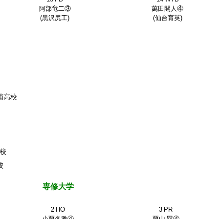
阿部竜二③
萬田開人④
(黒沢尻工)
(仙台育英)
六浦高校
高校
校
専修大学
2 HO
3 PR
小栗冬雅④
栗山 塁④