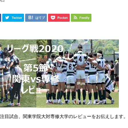
5日
Twitter
はてブ
Pocket
Feedly
節の注目試合、関東学院大対専修大学のレビューをお伝えします