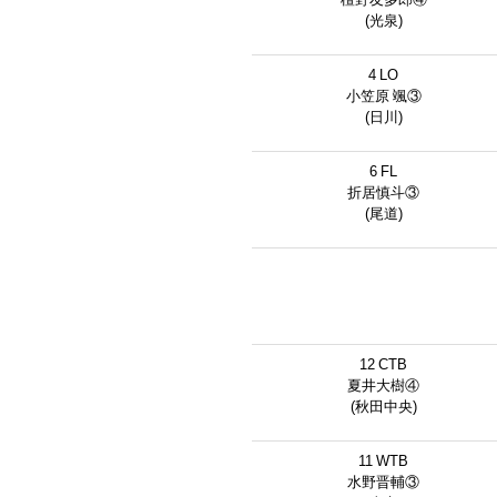
(光泉)
4 LO
小笠原 颯③
(日川)
6 FL
折居慎斗③
(尾道)
12 CTB
夏井大樹④
(秋田中央)
11 WTB
水野晋輔③