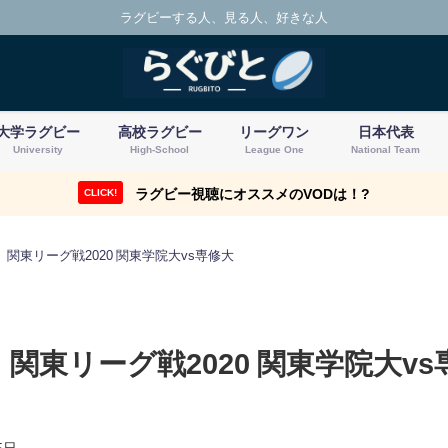
ラグビーする人、見る人、好きな人
大学ラグビー
高校ラグビー
リーグワン
日本代表
University
High-School
League One
National Team
ラグビー視聴にオススメのVODは！?
CLICK!
関東リーグ戦2020 関東学院大vs専修大
関東リーグ戦2020 関東学院大vs