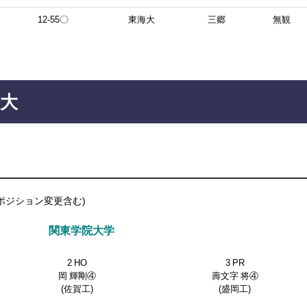
12-55〇
東海大
三郷
無観
修大
ポジション変更含む)
関東学院大学
2 HO
3 PR
岡 輝剛④
壽文字 将④
(佐賀工)
(盛岡工)