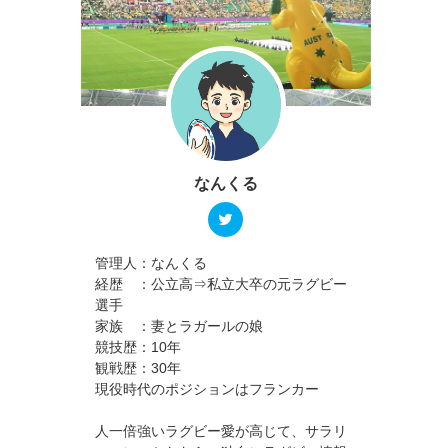
なんくる
管理人：なんくる
経歴 ：公立高⇒私立大卒の元ラグビー
選手
家族 ：妻とラガールの娘
競技歴：10年
観戦歴：30年
現役時代のポジションはフランカー
。
人一倍強いラグビー愛が高じて、サラリ