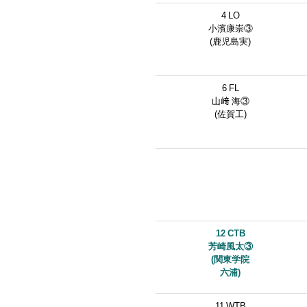
4 LO
小濱康崇③
(鹿児島実)
6 FL
山﨑 海③
(佐賀工)
12 CTB
芳崎風太③
(関東学院
六浦)
11 WTB