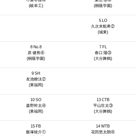
(岐阜工)
(桐蔭学園)
5 LO
久次米航希②
(城東)
8 No.8
7 FL
原 健将④
春口 陽③
(桐蔭学園)
(大分舞鶴)
9 SH
友池瞭汰②
(東福岡)
10 SO
13 CTB
森野幹太④
平山壮太③
(東福岡)
(大分舞鶴)
15 FB
14 WTB
飯塚稜介①
花田悠太朗④