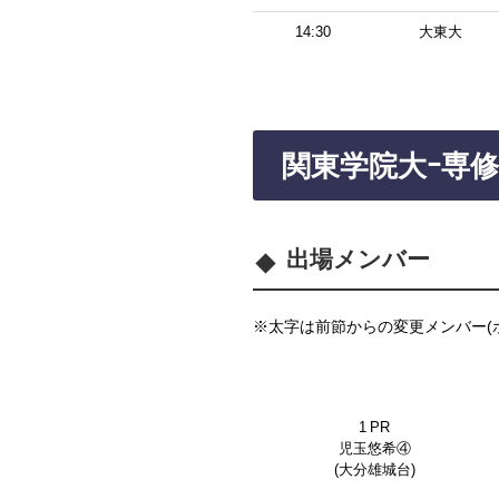
14:30
大東大
関東学院大ｰ専
出場メンバー
※太字は前節からの変更メンバー(
1 PR
児玉悠希④
(大分雄城台)