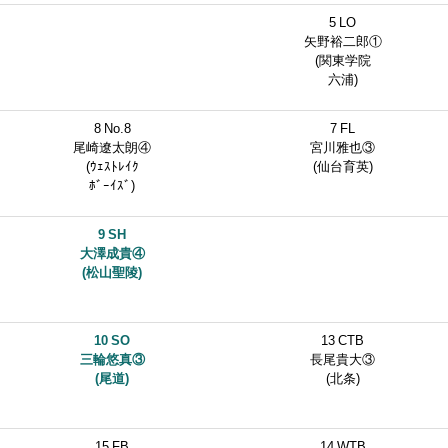
5 LO
矢野裕二郎①
(関東学院
六浦)
8 No.8
7 FL
尾崎遼太朗④
宮川雅也③
(ｳｪｽﾄﾚｲｸ
(仙台育英)
ﾎﾞｰｲｽﾞ)
9 SH
大澤成貴④
(松山聖陵)
10 SO
13 CTB
三輪悠真③
長尾貴大③
(尾道)
(北条)
15 FB
14 WTB