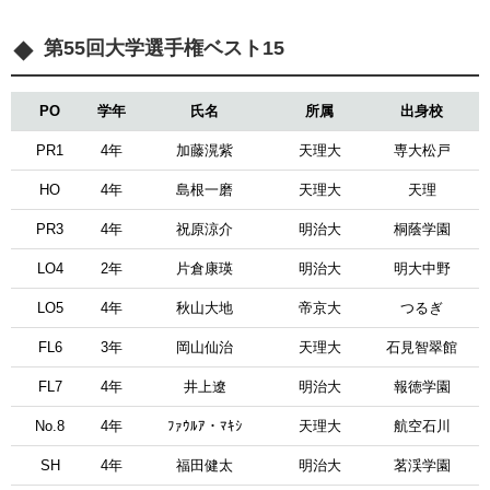
第55回大学選手権ベスト15
PO
学年
氏名
所属
出身校
PR1
4年
加藤滉紫
天理大
専大松戸
HO
4年
島根一磨
天理大
天理
PR3
4年
祝原涼介
明治大
桐蔭学園
LO4
2年
片倉康瑛
明治大
明大中野
LO5
4年
秋山大地
帝京大
つるぎ
FL6
3年
岡山仙治
天理大
石見智翠館
FL7
4年
井上遼
明治大
報徳学園
No.8
4年
ﾌｧｳﾙｱ・ﾏｷｼ
天理大
航空石川
SH
4年
福田健太
明治大
茗渓学園