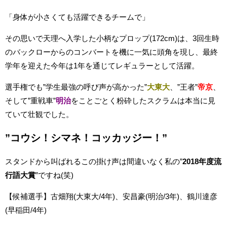
「身体が小さくても活躍できるチームで」
その思いで天理へ入学した小柄なプロップ(172cm)は、3回生時
のバックローからのコンバートを機に一気に頭角を現し、最終
学年を迎えた今年は1年を通じてレギュラーとして活躍。
選手権でも”学生最強の呼び声が高かった”
大東大
、”王者”
帝京
、
そして”重戦車”
明治
をことごとく粉砕したスクラムは本当に見
ていて壮観でした。
”コウシ！シマネ！コッカッジー！”
スタンドから叫ばれるこの掛け声は間違いなく私の”
2018年度流
行語大賞
”ですね(笑)
【候補選手】古畑翔(大東大/4年)、安昌豪(明治/3年)、鶴川達彦
(早稲田/4年)