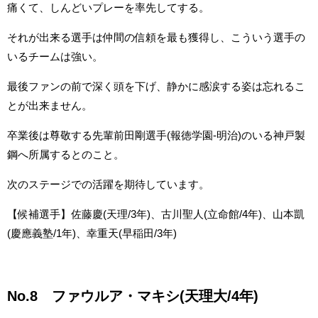
痛くて、しんどいプレーを率先してする。
それが出来る選手は仲間の信頼を最も獲得し、こういう選手の
いるチームは強い。
最後ファンの前で深く頭を下げ、静かに感涙する姿は忘れるこ
とが出来ません。
卒業後は尊敬する先輩前田剛選手(報徳学園-明治)のいる神戸製
鋼へ所属するとのこと。
次のステージでの活躍を期待しています。
【候補選手】佐藤慶(天理/3年)、古川聖人(立命館/4年)、山本凱
(慶應義塾/1年)、幸重天(早稲田/3年)
No.8 ファウルア・マキシ(天理大/4年)