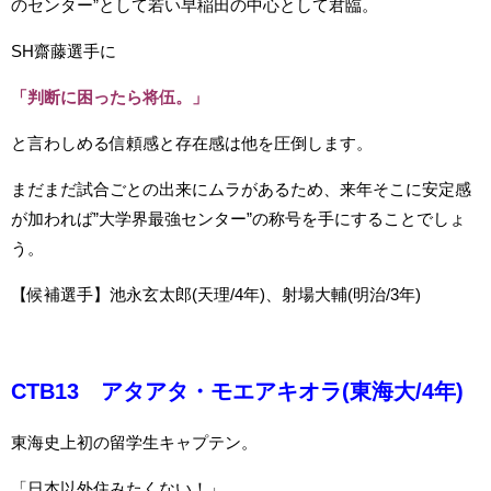
のセンター”として若い早稲田の中心として君臨。
SH齋藤選手に
「判断に困ったら将伍。」
と言わしめる信頼感と存在感は他を圧倒します。
まだまだ試合ごとの出来にムラがあるため、来年そこに安定感
が加われば”大学界最強センター”の称号を手にすることでしょ
う。
【候補選手】池永玄太郎(天理/4年)、射場大輔(明治/3年)
CTB13 アタアタ・モエアキオラ(東海大/4年)
東海史上初の留学生キャプテン。
「日本以外住みたくない！」