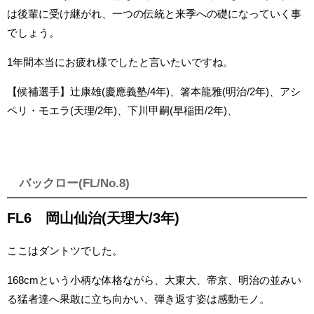
は後輩に受け継がれ、一つの伝統と来季への礎になっていく事
でしょう。
1年間本当にお疲れ様でしたと言いたいですね。
【候補選手】辻康雄(慶應義塾/4年)、箸本龍雅(明治/2年)、アシ
ペリ・モエラ(天理/2年)、下川甲嗣(早稲田/2年)、
バックロー(FL/No.8)
FL6 岡山仙治(天理大/3年)
ここはダントツでした。
168cmという小柄な体格ながら、大東大、帝京、明治の並みい
る猛者達へ果敢に立ち向かい、弾き返す姿は感動モノ。