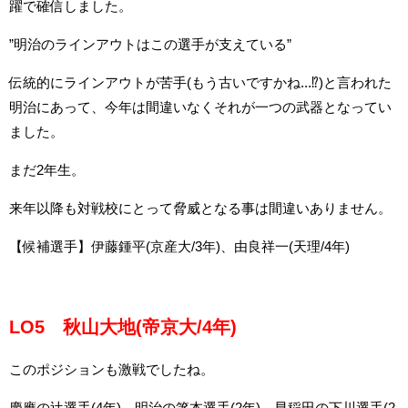
躍で確信しました。
”明治のラインアウトはこの選手が支えている”
伝統的にラインアウトが苦手(もう古いですかね...⁉)と言われた
明治にあって、今年は間違いなくそれが一つの武器となってい
ました。
まだ2年生。
来年以降も対戦校にとって脅威となる事は間違いありません。
【候補選手】伊藤鍾平(京産大/3年)、由良祥一(天理/4年)
LO5 秋山大地(帝京大/4年)
このポジションも激戦でしたね。
慶應の辻選手(4年)、明治の箸本選手(2年)、早稲田の下川選手(2