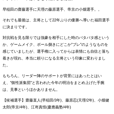
早稲田の齋藤選手に天理の藤原選手、帝京の小畑選手。。
それでも最後は、主将として22年ぶりの優勝へ導いた福田選手
に決まりです。
対抗戦を見る限りでは強豪を相手にした時のバタバタ感という
か、ゲームメイク、ボール捌きにどこか”ブレ”のようなものを
感じていましたが、選手権に入ってからは表情にも自信と落ち
着きが現れ、本当に頼りになる主将という印象に変わりまし
た。
もちろん、リーダー陣のサポートが背景にはあったとはい
え、”個性派集団”と言われた今年の明治をまとめ上げた手腕
は、見事というほかありません。
【候補選手】齋藤直人(早稲田/3年)、藤原忍(天理/2年)、小畑健
太郎(帝京/4年)、江嵜真悟(慶應義塾/4年)