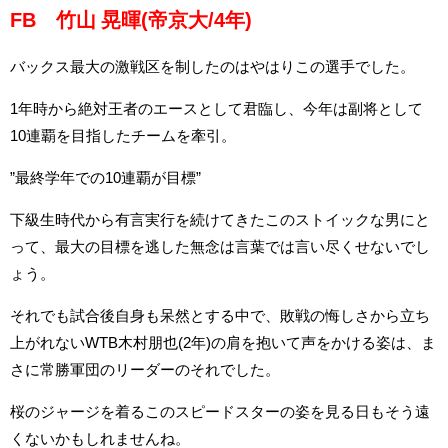
FB 竹山 晃暉(帝京大/4年)
バックス最大の激戦区を制したのはやはりこの選手でした。
1年時から絶対王者のエースとして君臨し、今年は副将として
10連覇を目指したチームを牽引。
”最終学年での10連覇が目標”
下級生時代から有言実行を続けてきたこのストイックな男にと
って、最大の目標を逃した無念は言葉では言い尽くせないでし
ょう。
それでも試合後自身も呆然とする中で、敗戦の悔しさから立ち
上がれないWTB木村朋也(2年)の肩を抱いて声をかける姿は、ま
さに常勝軍団のリーダーのそれでした。
桜のジャージを着るこのスピードスターの姿を見る日もそう遠
くないかもしれませんね。