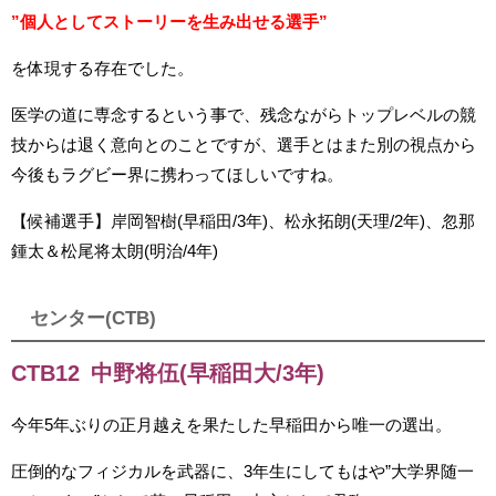
”個人としてストーリーを生み出せる選手”
を体現する存在でした。
医学の道に専念するという事で、残念ながらトップレベルの競
技からは退く意向とのことですが、選手とはまた別の視点から
今後もラグビー界に携わってほしいですね。
【候補選手】岸岡智樹(早稲田/3年)、松永拓朗(天理/2年)、忽那
鍾太＆松尾将太朗(明治/4年)
センター(CTB)
CTB12 中野将伍(早稲田大/3年)
今年5年ぶりの正月越えを果たした早稲田から唯一の選出。
圧倒的なフィジカルを武器に、3年生にしてもはや”大学界随一