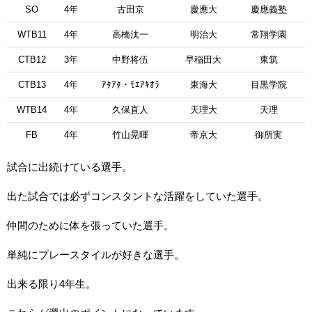
SO
4年
古田京
慶應大
慶應義塾
WTB11
4年
高橋汰一
明治大
常翔学園
CTB12
3年
中野将伍
早稲田大
東筑
CTB13
4年
ｱﾀｱﾀ・ﾓｴｱｷｵﾗ
東海大
目黒学院
WTB14
4年
久保直人
天理大
天理
FB
4年
竹山晃暉
帝京大
御所実
試合に出続けている選手。
出た試合では必ずコンスタントな活躍をしていた選手。
仲間のために体を張っていた選手。
単純にプレースタイルが好きな選手。
出来る限り4年生。