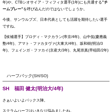
年)や、CTBシオサイア・フィフィタ選手(1年)にも共通する
”チ
ームプレー”
を呼び込んだのではないでしょうか。
今後、サンウルブズ、日本代表としても活躍を期待したい選手
ですね。
【候補選手】ブロディ・マクカラン(帝京/4年)、山中侃(慶應義
塾/4年)、アマト・ファカタヴァ(大東大/4年)、坂和樹(明治/3
年)、フェインガ・ファカイ(京産大/3年)、丸尾崇真(早稲田/2年)
ハーフバック(SH/SO)
SH 福田 健太(明治大/4年)
さぁいよいよバックス陣。
スクラムハーフはいきなり悩みましたね。