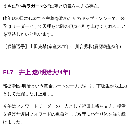
まさに”
小兵ラガーマン
”に夢と勇気を与える存在。
昨年U20日本代表でも主将を務めたそのキャプテンシーで、来
季はリーダーとして天理を悲願の頂点へ引き上げてくれること
を期待したいと思います。
【候補選手】上田克希(京産大/4年)、川合秀和(慶應義塾/3年)
FL7 井上 遼(明治大/4年)
報徳学園-明治という黄金ルートの一人であり、下級生から主力
として活躍した井上選手。
今年はフォワードリーダーの一人として福田主将を支え、復活
を遂げた紫紺フォワードの象徴として攻守にわたり体を張り続
けました。