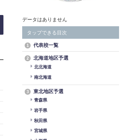
データはありません
タップできる目次
代表校一覧
1
北海道地区予選
2
北北海道
南北海道
東北地区予選
3
青森県
岩手県
秋田県
宮城県