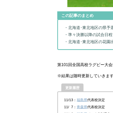
この記事のまとめ
・北海道･東北地区の県予
・準々決勝以降の試合日程
・北海道･東北地区の花園
第101回全国高校ラグビー大
※結果は随時更新していきま
更新履歴
11/13：
福島県
代表校決定
11/ 7：
青森県
代表校決定