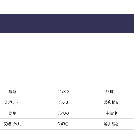
遠軽
〇73-0
旭川工
北見北斗
〇5-3
帯広柏葉
湧別
〇40-0
中標津
羽幌･芦別
5-43〇
旭川龍谷