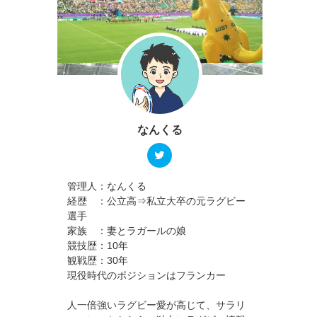
なんくる
管理人：なんくる
経歴 ：公立高⇒私立大卒の元ラグビー
選手
家族 ：妻とラガールの娘
競技歴：10年
観戦歴：30年
現役時代のポジションはフランカー
人一倍強いラグビー愛が高じて、サラリ