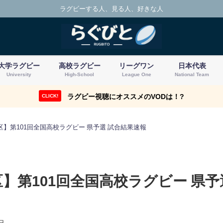
ラグビーする人、見る人、好きな人
大学ラグビー
高校ラグビー
リーグワン
日本代表
University
High-School
League One
National Team
ラグビー視聴にオススメのVODは！?
CLICK!
区】第101回全国高校ラグビー 県予選 試合結果速報
】第101回全国高校ラグビー 県予