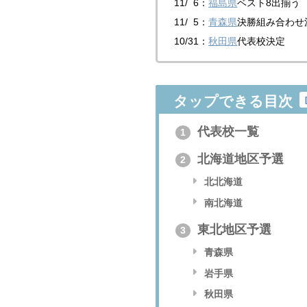
11/ 6：
福島県
ベスト8出揃う
11/ 5：
青森県
決勝組み合わせ
10/31：
秋田県
代表校決定
タップできる目次
代表校一覧
1
北海道地区予選
2
北北海道
南北海道
東北地区予選
3
青森県
岩手県
秋田県