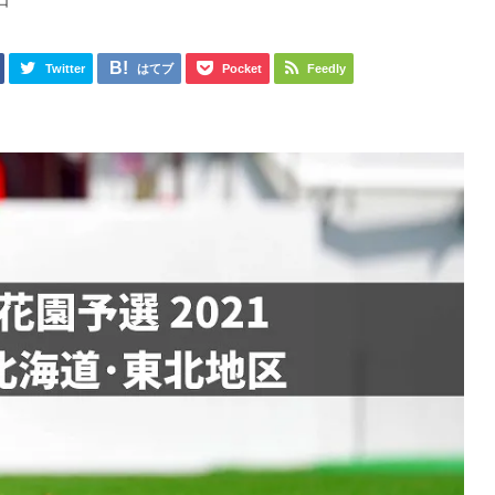
日
Twitter
はてブ
Pocket
Feedly