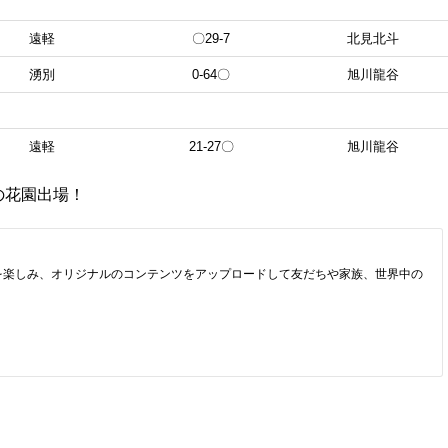
遠軽
〇29-7
北見北斗
湧別
0-64〇
旭川龍谷
遠軽
21-27〇
旭川龍谷
の花園出場！