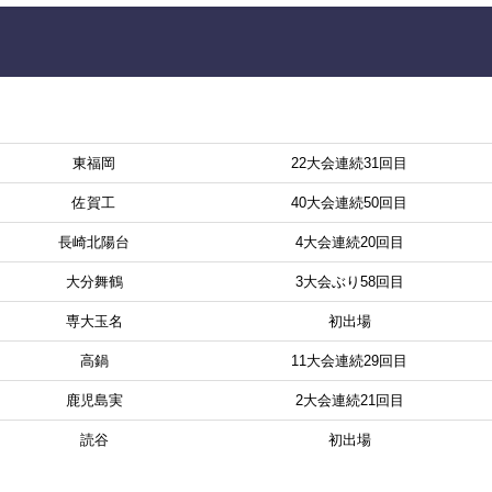
東福岡
22大会連続31回目
佐賀工
40大会連続50回目
長崎北陽台
4大会連続20回目
大分舞鶴
3大会ぶり58回目
専大玉名
初出場
高鍋
11大会連続29回目
鹿児島実
2大会連続21回目
読谷
初出場