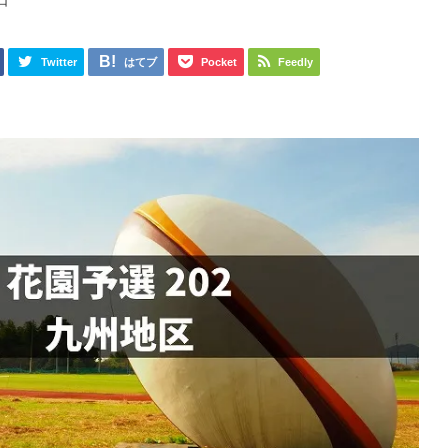
日
Twitter
はてブ
Pocket
Feedly