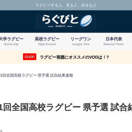
ラグビーする人、見る人、好きな人
大学ラグビー
高校ラグビー
リーグワン
日本代表
University
High-School
League One
National Team
ラグビー視聴にオススメのVODは！?
CLICK!
01回全国高校ラグビー 県予選 試合結果速報
1回全国高校ラグビー 県予選 試合