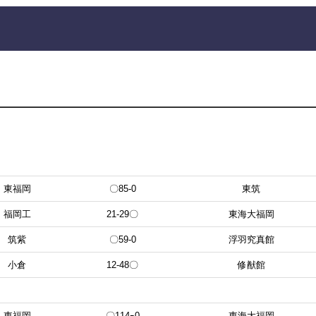
東福岡
〇85-0
東筑
福岡工
21-29〇
東海大福岡
筑紫
〇59-0
浮羽究真館
小倉
12-48〇
修猷館
東福岡
〇114ｰ0
東海大福岡