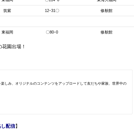
筑紫
12ｰ31〇
修猷館
東福岡
〇80ｰ0
修猷館
目の花園出場！
逃し配信
】