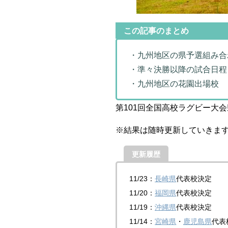
この記事のまとめ
・九州地区の県予選組み合
・準々決勝以降の試合日程
・九州地区の花園出場校
第101回全国高校ラグビー大
※結果は随時更新していきま
更新履歴
11/23：
長崎県
代表校決定
11/20：
福岡県
代表校決定
11/19：
沖縄県
代表校決定
11/14：
宮崎県
・
鹿児島県
代表