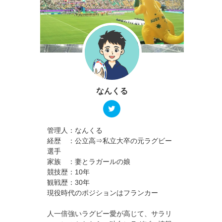
なんくる
管理人：なんくる
経歴 ：公立高⇒私立大卒の元ラグビー
選手
家族 ：妻とラガールの娘
競技歴：10年
観戦歴：30年
現役時代のポジションはフランカー
人一倍強いラグビー愛が高じて、サラリ