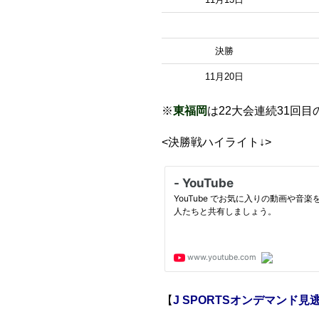
決勝
11月20日
※
東福岡
は22大会連続31回
<決勝戦ハイライト↓>
【
J SPORTSオンデマンド見