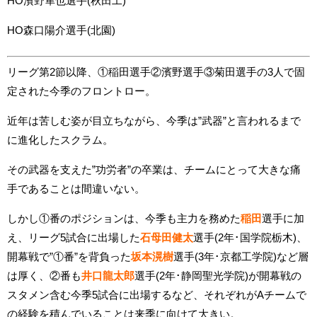
HO
濱野隼也
選手(秋田工)
HO森口陽介選手(北園)
リーグ第2節以降、①稲田選手②濱野選手③菊田選手の3人で固
定された今季のフロントロー。
近年は苦しむ姿が目立ちながら、今季は”武器”と言われるまで
に進化したスクラム。
その武器を支えた”功労者”の卒業は、チームにとって大きな痛
手であることは間違いない。
しかし①番のポジションは、今季も主力を務めた
稲田
選手に加
え、リーグ5試合に出場した
石母田健太
選手(2年･国学院栃木)、
開幕戦で”①番”を背負った
坂本滉樹
選手(3年･京都工学院)など層
は厚く、②番も
井口龍太郎
選手(2年･静岡聖光学院)が開幕戦の
スタメン含む今季5試合に出場するなど、それぞれがAチームで
の経験を積んでいることは来季に向けて大きい。