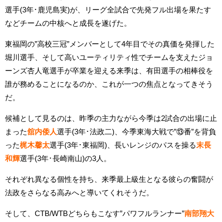
選手(3年･鹿児島実)が、リーグ全試合で先発フル出場を果たす
などチームの中核へと成長を遂げた。
東福岡の”高校三冠”メンバーとして4年目でその真価を発揮した
堀川選手、そして高いユーティリティ性でチームを支えたジョ
ーンズ杏人竜選手が卒業を迎える来季は、有田選手の相棒役を
誰が務めることになるのか、これが一つの焦点となってきそう
だ。
候補として見るのは、昨季の主力ながら今季は2試合の出場に止
まった
舘内倭人
選手(3年･法政二)、今季東海大戦で”⑬番”を背負
った
梶木馨太
選手(3年･東福岡)、長いレンジのパスを操る
末長
和輝
選手(3年･長崎南山)の3人。
それぞれ異なる個性を持ち、来季最上級生となる彼らの奮闘が
法政をさらなる高みへと導いてくれそうだ。
そして、CTB/WTBどちらもこなす”パワフルランナー”
南部翔大