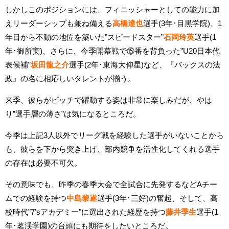
しかしこのポジションには、フィニッシャーとしての能力に加
えリーダーシップも兼ね備える
高橋達也
選手(3年･目黒学院)、1
年目から不動の地位を築いた”スピードスター”
石岡玲英
選手(1
年･御所実)、さらに、今季開幕戦で⑮番を背負った”U20日本代
表候補”
坂田龍之介
選手(2年･東海大仰星)など、『バックスの法
政』の名に相応しいタレントが揃う。
来季、彼らがピッチで躍動する姿は非常に楽しみだが、やは
り”選手層の薄さ”は気になるところだ。
今季は上記3人以外でリーグ戦を経験した選手がいないことから
も、彼らを下から突き上げ、部内競争を活性化してくれる選手
の存在は必要不可欠。
その意味でも、昨季の春季大会で全試合に先発するなどAチー
ムでの経験を持つ
中島黎遂
選手(3年･三好)の奮起、そして、高
校時代”7’sアカデミー"に選出された経歴を持つ
藤井季生
選手(1
年･茗渓学園)の台頭にも期待をしたいところだ。