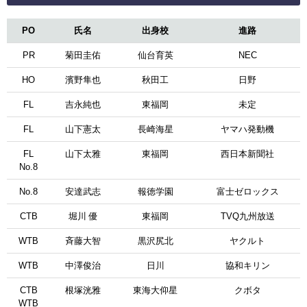
PO
氏名
出身校
進路
PR
菊田圭佑
仙台育英
NEC
HO
濱野隼也
秋田工
日野
FL
吉永純也
東福岡
未定
FL
山下憲太
長崎海星
ヤマハ発動機
FL
山下太雅
東福岡
西日本新聞社
No.8
No.8
安達武志
報徳学園
富士ゼロックス
CTB
堀川 優
東福岡
TVQ九州放送
WTB
斉藤大智
黒沢尻北
ヤクルト
WTB
中澤俊治
日川
協和キリン
CTB
根塚洸雅
東海大仰星
クボタ
WTB