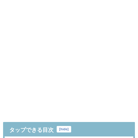
タップできる目次
[
hide
]