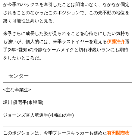
が今季のバックスを牽引したことは間違いなく、なかなか固定
されることのなかったこのポジションで、この先不動の地位を
築く可能性は高いと見る。
来季さらに成長した姿が見られることを心待ちにしたい気持ち
も強いが、個人的には、来季ラストイヤーを迎える
伊藤浩介
選
手(3年･愛知)の冷静なゲームメイクと切れ味鋭いランにも期待
をしたいところだ。
センター
<主な卒業生>
堀川 優選手(東福岡)
ジョーンズ杏人竜選手(札幌山の手)
このポジションは、今季プレースキッカーも務めた
有田闘志樹