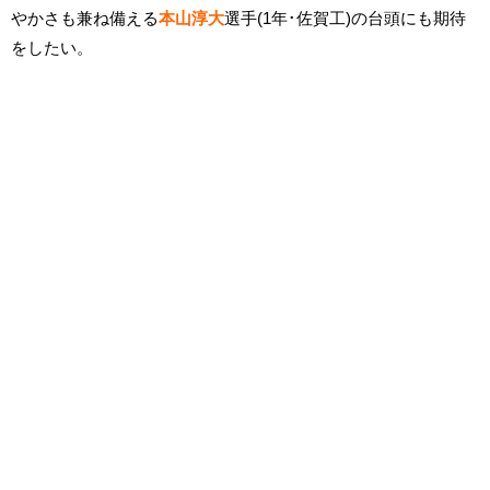
やかさも兼ね備える
本山淳大
選手(1年･佐賀工)の台頭にも期待
をしたい。