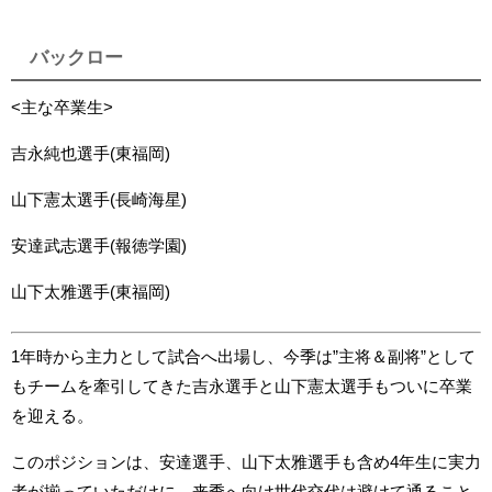
バックロー
<主な卒業生>
吉永純也選手(東福岡)
山下憲太選手(長崎海星)
安達武志選手(報徳学園)
山下太雅選手(東福岡)
1年時から主力として試合へ出場し、今季は”主将＆副将”として
もチームを牽引してきた吉永選手と山下憲太選手もついに卒業
を迎える。
このポジションは、安達選手、山下太雅選手も含め4年生に実力
者が揃っていただけに、来季へ向け世代交代は避けて通ること