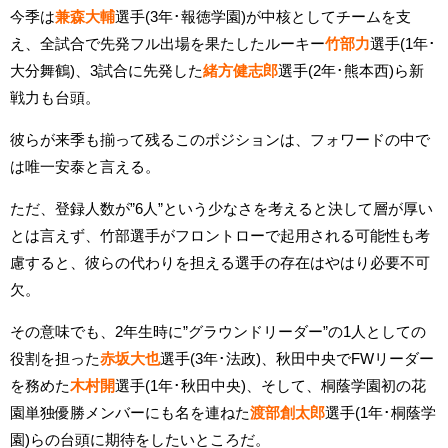
今季は
兼森大輔
選手(3年･報徳学園)が中核としてチームを支
え、全試合で先発フル出場を果たしたルーキー
竹部力
選手(1年･
大分舞鶴)、3試合に先発した
緒方健志郎
選手(2年･熊本西)ら新
戦力も台頭。
彼らが来季も揃って残るこのポジションは、フォワードの中で
は唯一安泰と言える。
ただ、登録人数が”6人”という少なさを考えると決して層が厚い
とは言えず、竹部選手がフロントローで起用される可能性も考
慮すると、彼らの代わりを担える選手の存在はやはり必要不可
欠。
その意味でも、2年生時に”グラウンドリーダー”の1人としての
役割を担った
赤坂大也
選手(3年･法政)、秋田中央でFWリーダー
を務めた
木村開
選手(1年･秋田中央)、そして、桐蔭学園初の花
園単独優勝メンバーにも名を連ねた
渡部創太郎
選手(1年･桐蔭学
園)らの台頭に期待をしたいところだ。