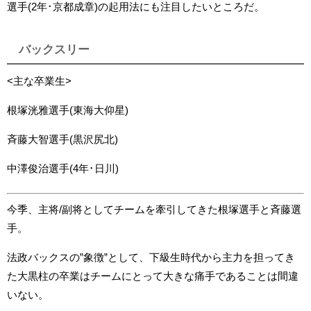
選手(2年･京都成章)の起用法にも注目したいところだ。
バックスリー
<主な卒業生>
根塚洸雅選手(東海大仰星)
斉藤大智選手(黒沢尻北)
中澤俊治
選手(4年･日川)
今季、主将/副将としてチームを牽引してきた根塚選手と斉藤選
手。
法政バックスの”象徴”として、下級生時代から主力を担ってき
た大黒柱の卒業はチームにとって大きな痛手であることは間違
いない。