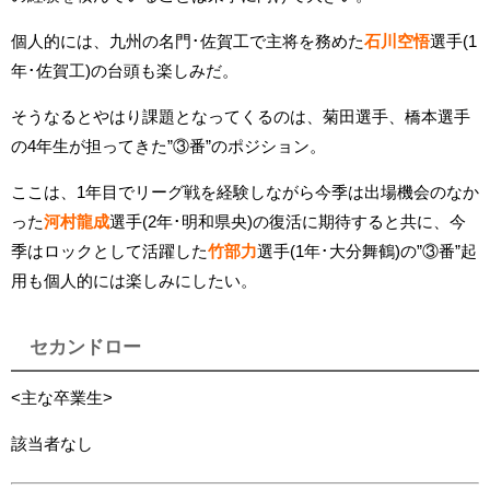
個人的には、
九州の名門･佐賀工で主将を務めた
石川空悟
選手(1
年･佐賀工)の台頭も楽しみだ。
そうなるとやはり課題となってくるのは、菊田選手、橋本選手
の4年生が担ってきた”③番”のポジション。
ここは、1年目でリーグ戦を経験しながら今季は出場機会のなか
った
河村龍成
選手(2年･明和県央)の復活に期待すると共に、今
季はロックとして活躍した
竹部力
選手(1年･大分舞鶴)の”③番”起
用も個人的には楽しみにしたい。
セカンドロー
<主な卒業生>
該当者なし