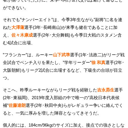
ができない。
それでも”ナンバーエイト”は、今季3年生ながら”副将”に名を連
ねた
大澤蓮
選手(3年･長崎南山)が来季も健在であることに加
え、
佐々木康成
選手(2年･大分舞鶴)も今季日大戦のスタメン含
む4試合に出場、
”フランカー”は、ルーキー
山下武準
選手(1年･法政二)がリーグ戦
全試合でベンチ入りを果たし、”学年リーダー”
徐 和真
選手(2年･
大阪朝鮮)もリーグ2試合に出場するなど、下級生の台頭が目立
つ。
そこへ、昨季ルーキーながらリーグ戦を経験した
吉永昴生
選手
(2年･東福岡)、2019年度入部組の中で唯一の”高校日本代表候
補”
佐藤達朗
選手(2年･秋田中央)らがレギュラー争いに絡んでく
ると、一気に厚みを増した陣容となってきそうだ。
個人的には、184cm/96kgのサイズに加え、接点での強さとしな