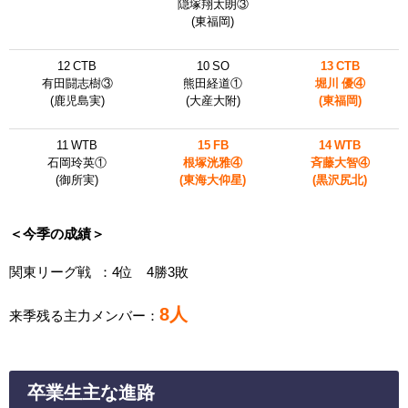
隠塚翔太朗③
(東福岡)
12 CTB
10 SO
13 CTB
有田闘志樹③
熊田経道①
堀川 優④
(鹿児島実)
(大産大附)
(東福岡)
11 WTB
15 FB
14 WTB
石岡玲英①
根塚洸雅④
斉藤大智④
(御所実)
(東海大仰星)
(黒沢尻北)
＜今季の成績＞
関東リーグ戦 ：4位 4勝3敗
8人
来季残る主力メンバー：
卒業生主な進路