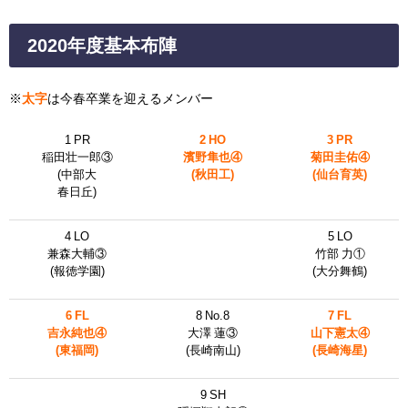
2020年度基本布陣
※
太字
は今春卒業を迎えるメンバー
1 PR
2 HO
3 PR
稲田壮一郎③
濱野隼也④
菊田圭佑④
(中部大
(秋田工)
(仙台育英)
春日丘)
4 LO
5 LO
兼森大輔③
竹部 力①
(報徳学園)
(大分舞鶴)
6 FL
8 No.8
7 FL
吉永純也④
大澤 蓮③
山下憲太④
(東福岡)
(長崎南山)
(長崎海星)
9 SH