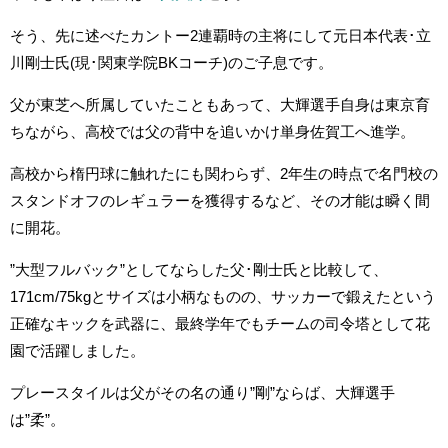
そう、先に述べたカントー2連覇時の主将にして元日本代表･立
川剛士氏(現･関東学院BKコーチ)のご子息です。
父が東芝へ所属していたこともあって、大輝選手自身は東京育
ちながら、高校では父の背中を追いかけ単身佐賀工へ進学。
高校から楕円球に触れたにも関わらず、2年生の時点で名門校の
スタンドオフのレギュラーを獲得するなど、その才能は瞬く間
に開花。
”大型フルバック”としてならした父･剛士氏と比較して、
171cm/75kgとサイズは小柄なものの、サッカーで鍛えたという
正確なキックを武器に、最終学年でもチームの司令塔として花
園で活躍しました。
プレースタイルは父がその名の通り”剛”ならば、大輝選手
は”柔”。