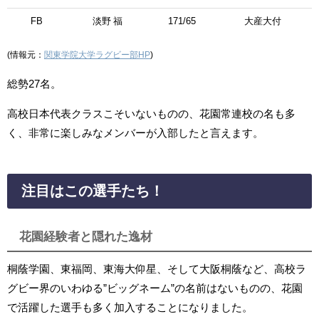
FB
淡野 福
171/65
大産大付
(情報元：
関東学院大学ラグビー部HP
)
総勢27名。
高校日本代表クラスこそいないものの、花園常連校の名も多
く、非常に楽しみなメンバーが入部したと言えます。
注目はこの選手たち！
花園経験者と隠れた逸材
桐蔭学園、東福岡、東海大仰星、そして大阪桐蔭など、高校ラ
グビー界のいわゆる”ビッグネーム”の名前はないものの、花園
で活躍した選手も多く加入することになりました。