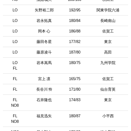
LО
矢野裕二郎
192/95
関東学院六浦
LО
岩永拓真
180/84
長崎南山
LО
岡本 心
186/88
佐賀工
LО
藤田冬星
177/82
東京
LО
藤原凌斗
187/80
高田
LО
岩本嵩馬
180/75
九州学院
FL
FL
宮上 凛
165/75
佐賀工
FL
長谷川 怜
171/80
仙台育英
FL
石井隆也
174/83
東京
NО8
FL
福見迅矢
180/87
小平西
NО8