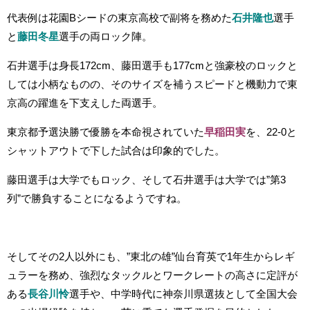
代表例は花園Bシードの東京高校で副将を務めた
石井隆也
選手
と
藤田冬星
選手の両ロック陣。
石井選手は身長172cm、藤田選手も177cmと強豪校のロックと
しては小柄なものの、そのサイズを補うスピードと機動力で東
京高の躍進を下支えした両選手。
東京都予選決勝で優勝を本命視されていた
早稲田実
を、22-0と
シャットアウトで下した試合は印象的でした。
藤田選手は大学でもロック、そして石井選手は大学では”第3
列”で勝負することになるようですね。
そしてその2人以外にも、”東北の雄”仙台育英で1年生からレギ
ュラーを務め、強烈なタックルとワークレートの高さに定評が
ある
長谷川怜
選手や、中学時代に神奈川県選抜として全国大会