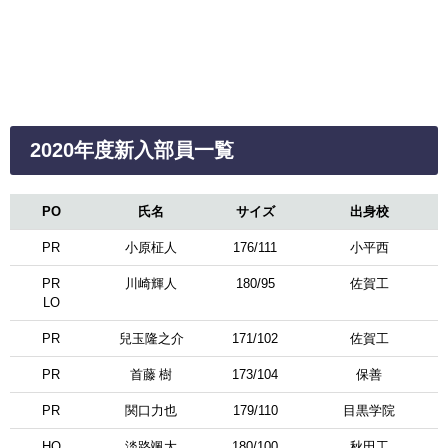
2020年度新入部員一覧
PO
氏名
サイズ
出身校
PR
小原柾人
176/111
小平西
PR
川崎輝人
180/95
佐賀工
LО
PR
兒玉隆之介
171/102
佐賀工
PR
首藤 樹
173/104
保善
PR
関口力也
179/110
目黒学院
HО
淡路颯大
180/100
秋田工