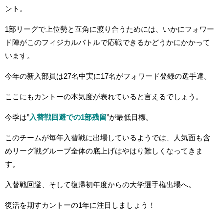
ント。
1部リーグで上位勢と互角に渡り合うためには、いかにフォワー
ド陣がこのフィジカルバトルで応戦できるかどうかにかかって
います。
今年の新入部員は27名中実に17名がフォワード登録の選手達。
ここにもカントーの本気度が表れていると言えるでしょう。
今季は”
入替戦回避での
1部残留
”が最低目標。
このチームが毎年入替戦に出場しているようでは、人気面も含
めリーグ戦グループ全体の底上げはやはり難しくなってきま
す。
入替戦回避、そして復帰初年度からの大学選手権出場へ。
復活を期すカントーの1年に注目しましょう！