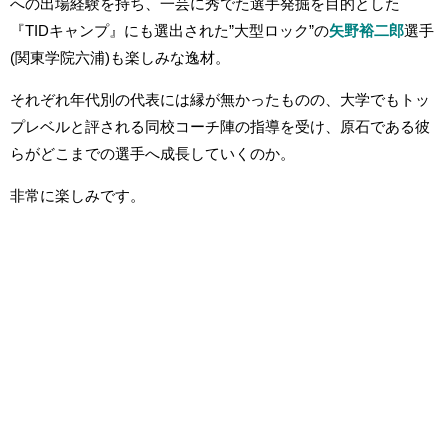
への出場経験を持ち、一芸に秀でた選手発掘を目的とした
『TIDキャンプ』にも選出された”大型ロック”の
矢野裕二郎
選手
(関東学院六浦)も楽しみな逸材。
それぞれ年代別の代表には縁が無かったものの、大学でもトッ
プレベルと評される同校コーチ陣の指導を受け、原石である彼
らがどこまでの選手へ成長していくのか。
非常に楽しみです。