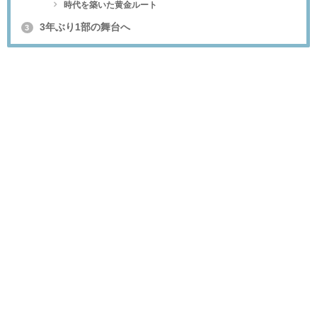
時代を築いた黄金ルート
3年ぶり1部の舞台へ
3