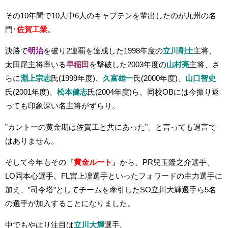
その10年間で10人中6人のキャプテンを輩出したのが九州の名
門･
佐賀工業
。
決勝で
明治
を破り2連覇を達成した1998年度の
立川剛士
主将、
太田尾主将率いる
早稲田
を撃破した2003年度の
山村亮
主将、さ
らに
淵上宗志
氏(1999年度)、
久富雄一
氏(2000年度)、
山口智史
氏(2001年度)、
松本健志
氏(2004年度)ら、同校OBには今振り返
っても印象深い名主将がずらり。
”カントーの黄金期は佐賀工と共にあった”、と言っても過言で
はありません。
そして今年もその『
黄金ルート
』から、PR兒玉隆之介選手、
LO岡本心選手、FL宮上凜選手といったフォワードの主力選手に
加え、”司令塔”としてチームを牽引したSO立川大輝選手ら5名
の選手が加入することになりました。
中でもやはり注目は
立川大輝
選手。