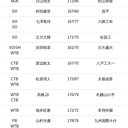
NО8
日山翔太
172/95
松山聖稜
SH
村田建登
167/60
昌平
SH
七澤竜侍
167/77
六郷工科
SО
SО
立川大輝
171/75
佐賀工
SО/SH
吉田晴喜
161/70
日大藤沢
WTB
CTB
渡辺敢太
167/70
八戸工大一
WTB
CTB
松原理人
172/87
京都成章
WTB
WTB
高橋 諒
176/79
札幌山の手
CTB
WTB
嶺井匠磨
172/72
常翔学園
FB
山村光優
178/76
九州国際大付
WTB