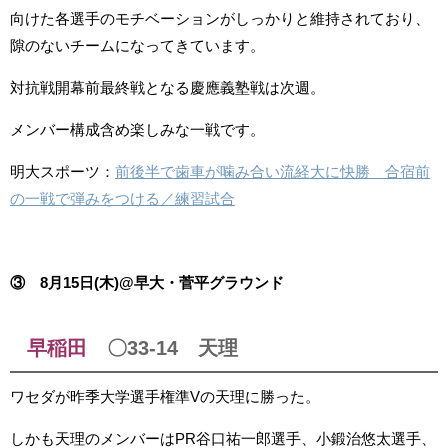
向けた各選手のモチベーションがしっかりと維持されており、
隙のないチームになってきています。
対抗戦開幕前最終戦となる慶應義塾戦は次週。
メンバー構成含め楽しみな一戦です。
明大スポーツ：
前後半で歯車が噛み合い流経大に快勝 合宿前
の一戦で弾みをつける／練習試合
③ 8月15日(木)@早大・菅平グラウンド
早稲田
〇33-14 天理
ワセダが昨季大学選手権準Vの天理に勝った。
しかも天理のメンバーはPR
谷口祐一郎選手、小鍛治悠太選手、