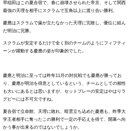
早稲田はこの夏合宿で、春に崩壊させられた帝京、そして関西
最強の天理を相手にスクラムで互角以上に渡り合い勝利。
慶應はスクラムで歯が立たなかった天理に完敗し、優位に組ん
だ明治に完勝。
スクラムが安定するだけで全く別のチームのようにフィフティ
ーンが躍動する慶應の姿が印象的でした。
慶應と明治に至っては昨年11月の対抗戦でも慶應が勝ってお
り、慶應が明治を得意としているという、チームとしての相性
も大いにあるとは思いますが、セットプレーの安定はやはりラ
グビーには不可欠ですね。
夏合宿で立命館、天理に敗れ、暗雲立ち込めた慶應も、昨季大
学王者相手に奪ったこの勝利で一定の手応えを得て、開幕へ向
かう事が出来るのではないでしょうか。