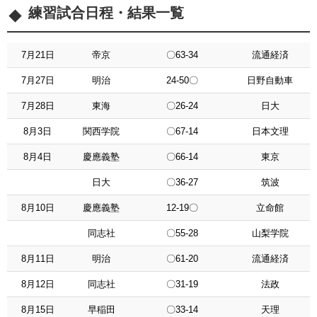
練習試合日程・結果一覧
7月21日
帝京
〇63-34
流通経済
7月27日
明治
24-50〇
日野自動車
7月28日
東海
〇26-24
日大
8月3日
関西学院
〇67-14
日本文理
8月4日
慶應義塾
〇66-14
東京
日大
〇36-27
筑波
8月10日
慶應義塾
12-19〇
立命館
同志社
〇55-28
山梨学院
8月11日
明治
〇61-20
流通経済
8月12日
同志社
〇31-19
法政
8月15日
早稲田
〇33-14
天理