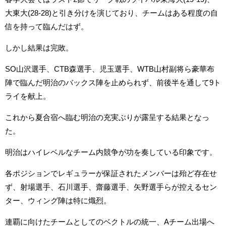
大東大(28-28)と引き分けを演じており、チームはある程度の自
信を持って臨んだはず。
しかし結果は完敗。
SO山沢選手、CTB森選手、児玉選手、WTB山村副将ら豪華布
陣で臨んだ明治のバックス陣を止められず、前後半を通して9ト
ライを献上。
これから夏合宿へ臨む明治の充実ぶりが露呈する結果となっ
た。
明治はハイレベルなチーム内競争が功を奏している印象です。
各ポジションでレギュラーが保証されたメンバーは殆ど存在せ
ず、射場選手、石川選手、齋藤選手、矢野選手らが控えるセン
ター、ウィング陣は特に熾烈。
連覇に向けたチームとしてのベクトルの統一、Aチーム出場へ