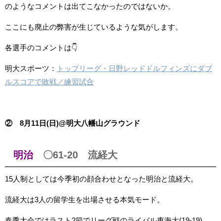
のようなコメントは出てこなかったのではないか。
ここにも廃止の弊害が生じているような気がします。
各選手のコメントは👇
明大スポーツ：
トップリーグ・日野レッドドルフィンズにダブ
ルスコアで敗戦／練習試合
② 8月11日(日)@明大八幡山グラウンド
明治
〇61-20 流経大
15人制としては今季初の顔合わせとなった明治と流経大。
流経大は3人の留学生を出場させる本気モード。
春季大会ではラスト2節でリーグ戦のライバル東海大(19-19)、