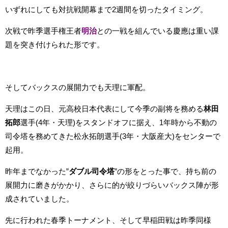
いずれにしても対抗戦開幕まで2週間を切ったタイミング。
次戦で昨季選手権王者
明治
との一戦を組んでいる慶應は重い課
題を突き付けられた形です。
そしてバックスの展開力でも天理に軍配。
天理はこの日、元高校日本代表にして今季の副将を務める
林田
拓郎
選手(4年・天理)をスタンドオフに据え、1年時から不動の
司令塔を務めてきた松永拓朗選手(3年・大阪産大)をセンターで
起用。
昨年までなかった”
ダブル司令塔
”の形をとった事で、持ち前の
展開力に磨きがかかり、さらに的が絞りづらいバックス陣が形
成されていました。
先に行われた春季トーナメント、そして早稲田戦は昨季同様