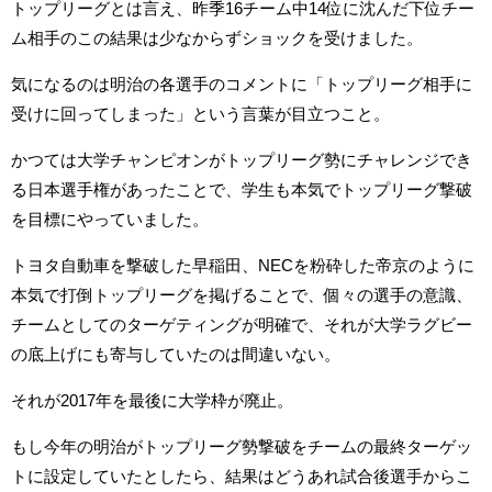
トップリーグとは言え、昨季16チーム中14位に沈んだ下位チー
ム相手のこの結果は少なからずショックを受けました。
気になるのは明治の各選手のコメントに「トップリーグ相手に
受けに回ってしまった」という言葉が目立つこと。
かつては大学チャンピオンがトップリーグ勢にチャレンジでき
る日本選手権があったことで、学生も本気でトップリーグ撃破
を目標にやっていました。
トヨタ自動車を撃破した早稲田、NECを粉砕した帝京のように
本気で打倒トップリーグを掲げることで、個々の選手の意識、
チームとしてのターゲティングが明確で、それが大学ラグビー
の底上げにも寄与していたのは間違いない。
それが2017年を最後に大学枠が廃止。
もし今年の明治がトップリーグ勢撃破をチームの最終ターゲッ
トに設定していたとしたら、結果はどうあれ試合後選手からこ