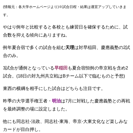
(情報元：各大学ホームページより)
※試合日程・結果は適宜アップしていきま
す。
やはり例年と比較すると各校とも練習日を確保するために、試
合数を抑える傾向にありますね。
例年夏合宿で多くの試合を組む
天理
は対早稲田、慶應義塾の2試
合のみ。
3試合が通例となっている
早稲田
も夏合宿恒例の帝京戦を含め2
試合。(18日の対九州共立戦はBチーム以下で臨むものと予想)
東西の横綱を相手にした試合はどちらも注目です。
昨季の大学選手権王者・
明治
は7月に対戦した慶應義塾との再戦
を最終調整の場に設定しました。
他にも同志社-法政、同志社-東海、帝京-大東文化など楽しみな
カードが目白押し。