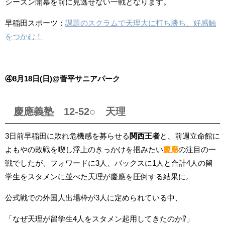
シーズン開幕を前に見逃せない一戦となります。
早稲田スポーツ：
課題のスクラムで天理大に打ち勝ち、好感触
をつかむ！
④8月18日(日)@菅平サニアパーク
慶應義塾
12-52○ 天理
3日前早稲田に敗れ危機感を募らせる
関西王者
と、前週立命館に
よもやの敗戦を喫し浮上のきっかけを掴みたい
慶應
の注目の一
戦でしたが、フォワードに3人、バックスに1人と合計4人の留
学生をスタメンに並べた天理が慶應を圧倒する結果に。
公式戦での外国人出場枠が3人に定められている中、
「なぜ天理が留学生4人をスタメン起用してきたのか⁉」