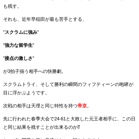
も残す。
それも、近年早稲田が最も苦手とする、
”
スクラムに強み
”
”
強力な留学生
”
”
接点の激しさ
”
が3拍子揃う相手への快勝劇。
スクラムトライ、そして勝利の瞬間のフィフティーンの咆哮が
目に浮かぶようです。
次戦の相手は天理と同じ特性を持つ
帝京
。
先に行われた春季大会で24-61と大敗した元王者相手に、この日
と同じ結果を残すことが出来るのか⁉