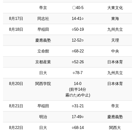
帝京
〇40-5
大東文化
8月17日
同志社
14-41○
東海
8月18日
早稲田
○50-19
九州共立
慶應義塾
12-52○
天理
立命館
○68-22
中央
京都産業
○52-26
日本体育
日大
○78-7
九州共立
8月20日
関西学院
14-0
日本体育
(前半14分
霧のため中止)
8月21日
早稲田
○31-21
帝京
明治
17-49○
慶應義塾
8月22日
日大
○68-14
関西大