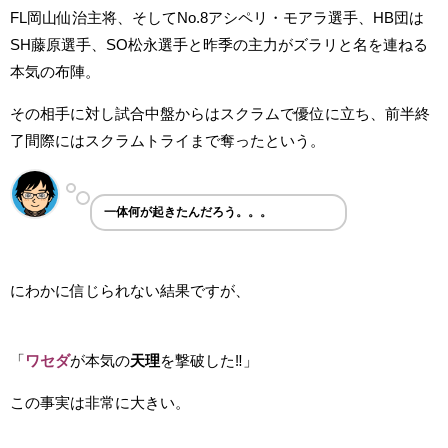
FL岡山仙治主将、そしてNo.8アシペリ・モアラ選手、HB団は
SH藤原選手、SO松永選手と昨季の主力がズラリと名を連ねる
本気の布陣。
その相手に対し試合中盤からはスクラムで優位に立ち、前半終
了間際にはスクラムトライまで奪ったという。
一体何が起きたんだろう。。。
にわかに信じられない結果ですが、
「
ワセダ
が本気の
天理
を撃破した‼」
この事実は非常に大きい。