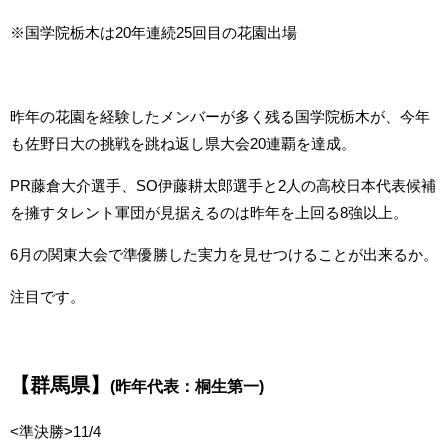
※国学院栃木は20年連続25回目の花園出場
昨年の花園を経験したメンバーが多く残る国学院栃木が、今年
も佐野日大の挑戦を跳ね返し県大会20連覇を達成。
PR藤倉大介選手、SO伊藤耕太郎選手と
2人の高校日本代表候補
を擁すタレント軍団が見据えるのは昨年を上回る8強以上。
6月の関東大会で準優勝した実力を見せつけることが出来るか。
注目です。
【群馬県】
(昨年代表：桐生第一)
<準決勝>11/4