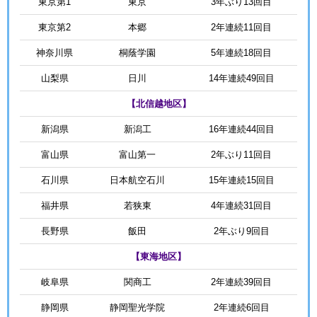
東京第1
東京
3年ぶり13回目
東京第2
本郷
2年連続11回目
神奈川県
桐蔭学園
5年連続18回目
山梨県
日川
14年連続49回目
【北信越地区】
新潟県
新潟工
16年連続44回目
富山県
富山第一
2年ぶり11回目
石川県
日本航空石川
15年連続15回目
福井県
若狭東
4年連続31回目
長野県
飯田
2年ぶり9回目
【東海地区】
岐阜県
関商工
2年連続39回目
静岡県
静岡聖光学院
2年連続6回目