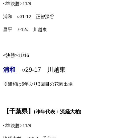
<準決勝>11/9
浦和 ○31-12 正智深谷
昌平 7-12○ 川越東
<決勝>11/16
浦和
○29-17 川越東
※浦和は6年ぶり3回目の花園出場
【千葉県】
(昨年代表：流経大柏)
<準決勝>11/9