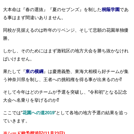
大本命は『春の選抜』『夏のセブンズ』を制した
桐蔭学園
であ
る事はまず間違いありません。
同校が見据えるのは昨年のリベンジ、そして悲願の花園単独優
勝。
しかし、そのためにはまず激戦区の地方大会を勝ち抜かなけれ
ばいけません。
果たして『
東の横綱
』は慶應義塾、東海大相模ら好チームが集
う神奈川県を制し、王者への挑戦権を得る事が出来るのか⁉
そして今年はどのチームが予選を突破し、”令和初”となる記念
大会へ名乗りを挙げるのか⁉
ここでは”
花園への道2019
”として各地の地方予選の結果を追っ
ていきます。
※シード校予想追記(11月23日)