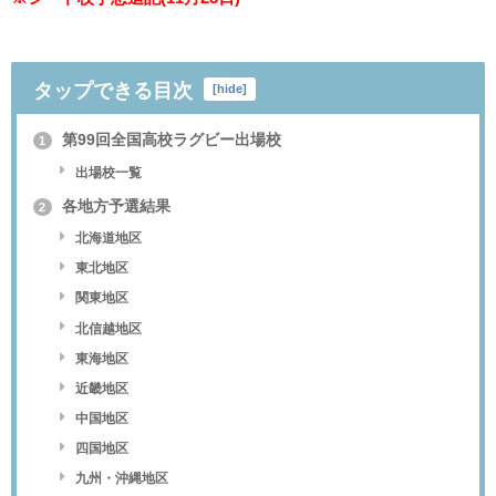
タップできる目次
[
hide
]
第99回全国高校ラグビー出場校
1
出場校一覧
各地方予選結果
2
北海道地区
東北地区
関東地区
北信越地区
東海地区
近畿地区
中国地区
四国地区
九州・沖縄地区