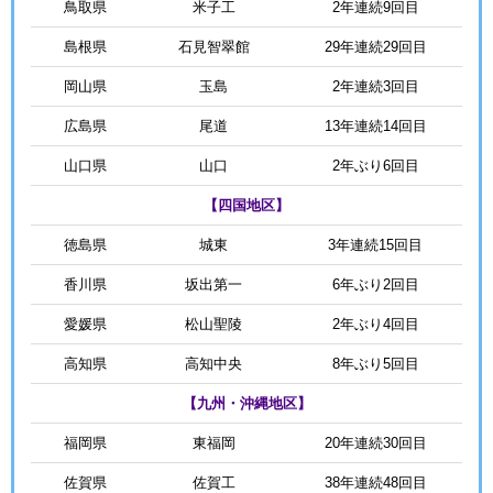
鳥取県
米子工
2年連続9回目
島根県
石見智翠館
29年連続29回目
岡山県
玉島
2年連続3回目
広島県
尾道
13年連続14回目
山口県
山口
2年ぶり6回目
【四国地区】
徳島県
城東
3年連続15回目
香川県
坂出第一
6年ぶり2回目
愛媛県
松山聖陵
2年ぶり4回目
高知県
高知中央
8年ぶり5回目
【九州・沖縄地区】
福岡県
東福岡
20年連続30回目
佐賀県
佐賀工
38年連続48回目