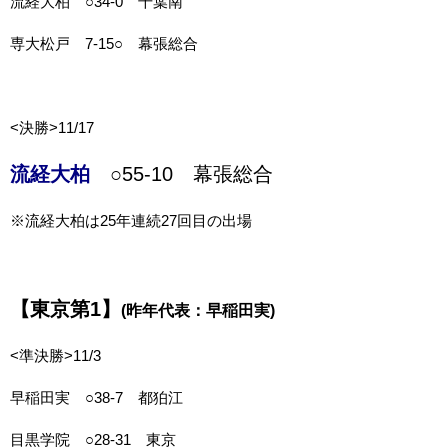
流経大柏 ○34-0 千葉南
専大松戸 7-15○ 幕張総合
<決勝>11/17
流経大柏
○55-10 幕張総合
※流経大柏は25年連続27回目の出場
【東京第1】
(昨年代表：
早稲田実
)
<準決勝>11/3
早稲田実 ○38-7 都狛江
目黒学院 ○28-31 東京