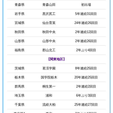
青森県
青森山田
初出場
岩手県
黒沢尻工
5年連続31回目
宮城県
仙台育英
24年連続26回目
秋田県
秋田中央
2年連続12回目
山形県
山形中央
2年連続26回目
福島県
郡山北工
2年ぶり4回目
【関東地区】
茨城県
茗渓学園
8年連続25回目
栃木県
国学院栃木
20年連続25回目
群馬県
桐生第一
2年連続2回目
埼玉県
浦和
6年ぶり3回目
千葉県
流経大柏
25年連続27回目