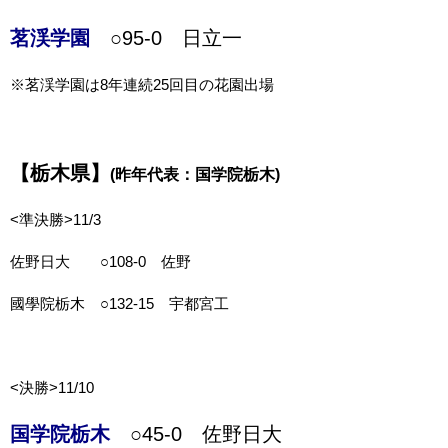
茗渓学園
○95-0 日立一
※茗渓学園は8年連続25回目の花園出場
【栃木県】
(昨年代表：国学院栃木)
<準決勝>11/3
佐野日大 ○108-0 佐野
國學院栃木 ○132-15 宇都宮工
<決勝>11/10
国学院栃木
○45-0 佐野日大