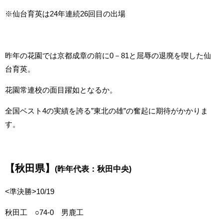
※仙台育英は24年連続26回目の出場
昨年の花園では京都成章の前に0－81と屈辱の退廃を喫した仙
台育英。
花園常連校の面目躍如となるか。
全国ベスト4の実績を誇る”東北の雄”の奮起に期待がかかりま
す。
【秋田県】
(昨年代表：秋田中央)
<準決勝>10/19
秋田工 ○74-0 男鹿工