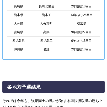
長崎県
長崎北陽台
2年連続18回目
熊本県
熊本工
13年ぶり28回目
大分県
大分東明
初出場
宮崎県
高鍋
9年連続27回目
鹿児島県
鹿児島工
6年ぶり13回目
沖縄県
名護
2年連続18回目
各地方予選結果
それでは今年も、強豪同士の戦いが始まる準決勝以降の勝ち上