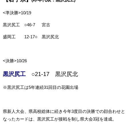
<準決勝>10/19
黒沢尻工 ○46-7 宮古
盛岡工 12-17○ 黒沢尻北
<決勝>10/26
黒沢尻工
○21-17 黒沢尻北
※黒沢尻工は5年連続31回目の花園出場
県新人大会、県高校総体に続き今年3度目の決勝での顔合わせと
なったカードは、黒沢尻工が接戦を制し県大会3冠を達成。