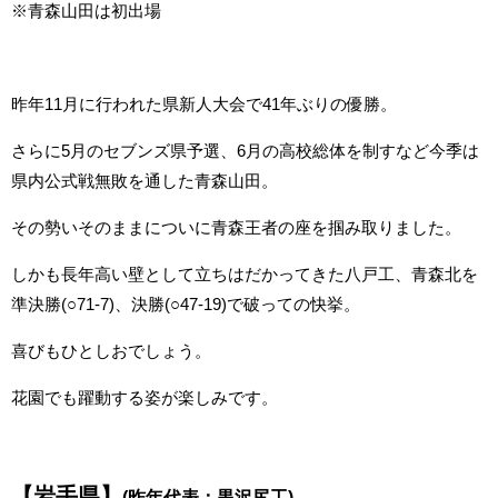
※青森山田は初出場
昨年11月に行われた県新人大会で41年ぶりの優勝。
さらに5月のセブンズ県予選、6月の高校総体を制すなど今季は
県内公式戦無敗を通した青森山田。
その勢いそのままについに青森王者の座を掴み取りました。
しかも長年高い壁として立ちはだかってきた八戸工、青森北を
準決勝(○71-7)、決勝(○47-19)で破っての快挙。
喜びもひとしおでしょう。
花園でも躍動する姿が楽しみです。
【岩手県】
(昨年代表：
黒沢尻工
)