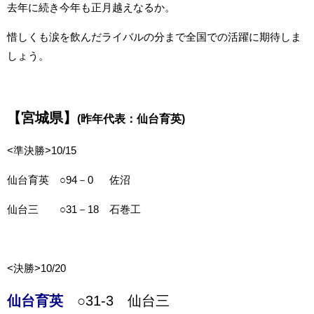
去年に続き今年も正月越えなるか。
惜しくも涙を飲んだライバルの分まで全国での活躍に期待しま
しょう。
【宮城県】
(昨年代表：仙台育英)
<準決勝>10/15
仙台育英 ○94－0 佐沼
仙台三 ○31－18 石巻工
<決勝>10/20
仙台育英
○31-3 仙台三