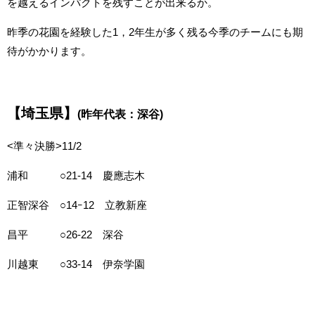
を越えるインパクトを残すことが出来るか。
昨季の花園を経験した1，2年生が多く残る今季のチームにも期
待がかかります。
【埼玉県】
(昨年代表：深谷)
<準々決勝>11/2
浦和 ○21-14 慶應志木
正智深谷 ○14ｰ12 立教新座
昌平 ○26-22 深谷
川越東 ○33-14 伊奈学園