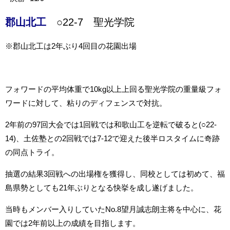
郡山北工
○22-7 聖光学院
※郡山北工は2年ぶり4回目の花園出場
フォワードの平均体重で10kg以上上回る聖光学院の重量級フォ
ワードに対して、粘りのディフェンスで対抗。
2年前の97回大会では1回戦では和歌山工を逆転で破ると(○22-
14)、土佐塾との2回戦では7-12で迎えた後半ロスタイムに奇跡
の同点トライ。
抽選の結果3回戦への出場権を獲得し、同校としては初めて、福
島県勢としても21年ぶりとなる快挙を成し遂げました。
当時もメンバー入りしていたNo.8
望月誠志朗主将を中心に、花
園では2年前以上の成績を目指します。