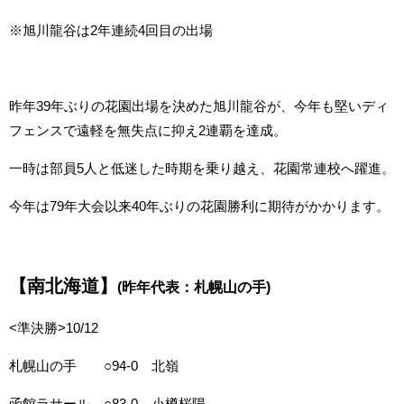
※旭川龍谷は2年連続4回目の出場
昨年39年ぶりの花園出場を決めた旭川龍谷が、今年も堅いディ
フェンスで遠軽を無失点に抑え2連覇を達成。
一時は部員5人と低迷した時期を乗り越え、花園常連校へ躍進。
今年は79年大会以来40年ぶりの花園勝利に期待がかかります。
【南北海道】
(昨年代表：札幌山の手)
<準決勝>10/12
札幌山の手 ○94-0 北嶺
函館ラサール ○83-0 小樽桜陽