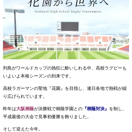
列島がワールドカップの熱狂に酔いしれる中、高校ラグビーも
いよいよ本格シーズンの到来です。
高校ラガーマンの聖地『花園』を目指し、連日各地で熱戦が繰
り広げられています。
昨年は
大阪桐蔭
が決勝戦で桐蔭学園との
『桐蔭対決』
を制し、
平成最後の大会で見事初優勝を飾りました。
そして迎えた今年。