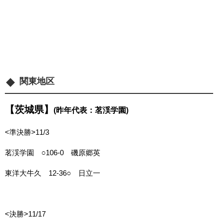
関東地区
【茨城県】
(昨年代表：茗渓学園)
<準決勝>11/3
茗渓学園 ○106-0
磯原郷英
東洋大牛久 12-36○ 日立一
<決勝>11/17