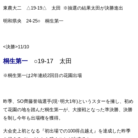
東農大二 △19-19△ 太田 ※抽選の結果太田が決勝進出
明和県央 24-25○ 桐生第一
<決勝>11/10
桐生第一
○19-17 太田
※桐生第一は2年連続2回目の花園出場
昨季、SO齊藤誉哉選手(現･明大1年)というスターを擁し、初め
て花園の地を踏んだ桐生第一が、大接戦となった準決勝、決勝
を制し今年も出場権を獲得。
大会史上初となる『初出場での100得点越え』を達成した昨季