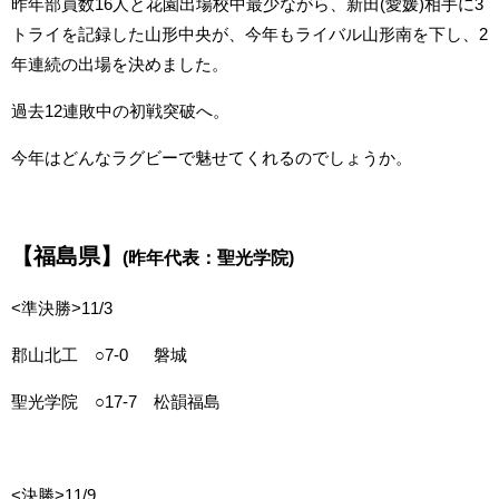
昨年部員数16人と花園出場校中最少ながら、新田(愛媛)相手に3
トライを記録した山形中央が、今年もライバル山形南を下し、2
年連続の出場を決めました。
過去12連敗中の初戦突破へ。
今年はどんなラグビーで魅せてくれるのでしょうか。
【福島県】
(昨年代表：聖光学院)
<準決勝>11/3
郡山北工 ○7-0 磐城
聖光学院 ○17-7 松韻福島
<決勝>11/9