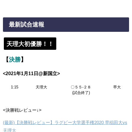
最新試合速報
天理大初優勝！！
【
決勝
】
<2021年1月11日@新国立>
1:15
天理大
〇５５-２８
早大
(試合終了)
<決勝戦レビュー↓>
(最新)【決勝戦レビュー】ラグビー大学選手権2020 早稲田大vs
天理大