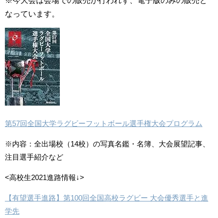
※今大会は会場での販売が行われず、電子版のみの販売と
なっています。
第57回全国大学ラグビーフットボール選手権大会プログラム
※内容：
全出場校（14校）の写真名鑑・名簿、大会展望記事、
注目選手紹介など
<高校生2021進路情報↓>
【有望選手進路】第100回全国高校ラグビー 大会優秀選手と進
学先