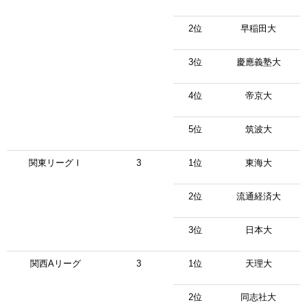
2位
早稲田大
3位
慶應義塾大
4位
帝京大
5位
筑波大
関東リーグⅠ
3
1位
東海大
2位
流通経済大
3位
日本大
関西Aリーグ
3
1位
天理大
2位
同志社大