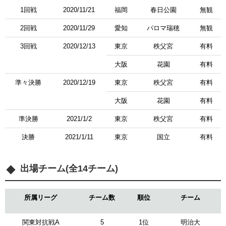
1回戦
2020/11/21
福岡
春日公園
無観
2回戦
2020/11/29
愛知
パロマ瑞穂
無観
3回戦
2020/12/13
東京
秩父宮
有料
大阪
花園
有料
準々決勝
2020/12/19
東京
秩父宮
有料
大阪
花園
有料
準決勝
2021/1/2
東京
秩父宮
有料
決勝
2021/1/11
東京
国立
有料
出場チーム(全14チーム)
所属リーグ
チーム数
順位
チーム
関東対抗戦A
5
1位
明治大