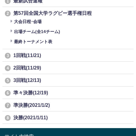
最新試合速報
1
第57回全国大学ラグビー選手権日程
2
大会日程･会場
出場チーム(全14チーム)
最終トーナメント表
1回戦(11/21)
3
2回戦(11/29)
4
3回戦(12/13)
5
準々決勝(12/19)
6
準決勝(2021/1/2)
7
決勝(2021/1/11)
8