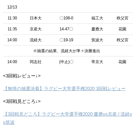
12/13
11:30
日本大
〇108-0
福工大
秩父宮
11:35
京産大
14-47〇
慶應大
花園
14:00
流経大
〇19-19
筑波大
秩父宮
※抽選の結果、流経大が準々決勝進出
14:00
同志社
(中止)〇
帝京大
花園
<3回戦レビュー↓>
【無情の抽選決着】ラグビー大学選手権2020 3回戦レビュー
<3回戦見どころ↓>
【3回戦見どころ】ラグビー大学選手権2020 慶應vs京産 / 流経v
s筑波