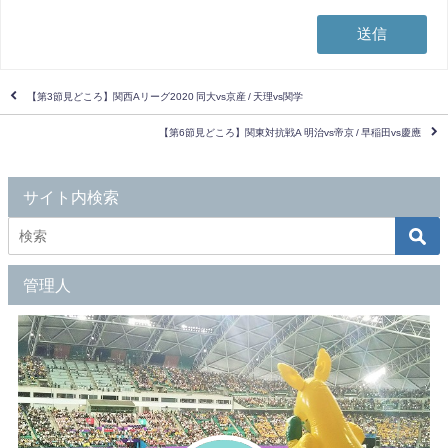
【第3節見どころ】関西Aリーグ2020 同大vs京産 / 天理vs関学
【第6節見どころ】関東対抗戦A 明治vs帝京 / 早稲田vs慶應
サイト内検索
管理人