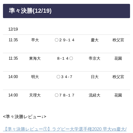
準々決勝(12/19)
12/19
11:35
早大
〇２９-１４
慶大
秩父宮
11:35
東海大
８-１４〇
帝京大
花園
14:00
明大
〇３４-７
日大
秩父宮
14:00
天理大
〇７８-１７
流経大
花園
<準々決勝レビュー↓>
【準々決勝レビュー①】ラグビー大学選手権2020 早大vs慶大/