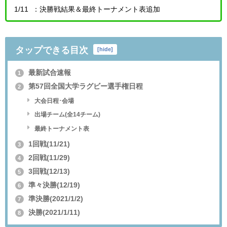
1/11 ：決勝戦結果＆最終トーナメント表追加
タップできる目次
[
hide
]
最新試合速報
1
第57回全国大学ラグビー選手権日程
2
大会日程･会場
出場チーム(全14チーム)
最終トーナメント表
1回戦(11/21)
3
2回戦(11/29)
4
3回戦(12/13)
5
準々決勝(12/19)
6
準決勝(2021/1/2)
7
決勝(2021/1/11)
8